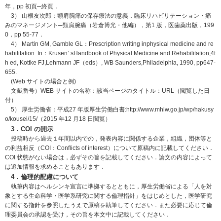
年，pp 初頁─終頁．
3） 山根友次郎：頸肩腕痛の保存療法の意義．臨床リハビリテーション・痛
みのマネージメント─頸肩腕痛（岩倉博光・他編），第1 版，医歯薬出版，199
0，pp 55-77．
4） Martin GM, Gamble GL：Prescription writing inphysical medicine and re
habilitation. In：Krusen’ sHandbook of Physical Medicine and Rehabilitation,4t
h ed, Kottke FJ,Lehmann JF（eds）, WB Saunders,Philadelphia, 1990, pp647-
655.
(Web サイトの場合と例)
文献番号）WEB サイトの名称：該当ページのタイトル：URL（閲覧した日
付）
5） 厚生労働省：平成27 年版厚生労働白書:http://www.mhlw.go.jp/wp/hakusy
o/kousei/15/（2015 年12 月18 日閲覧）
3．COI の開示
投稿時から過去１年間以内での，発表内容に関係する企業，組織，団体等と
の利益相反（COI：Conflicts of interest）について原稿内に記載してください．
COI 状態がない場合は，必ずその旨を記載してください．論文の内容によって
は追加情報を求めることもあります．
4．倫理的配慮について
執筆内容はヘルシンキ宣言に準拠するとともに，厚生労働省による「人を対
象とする生命科学・医学系研究に関する倫理指針」をはじめとした，医学研究
に関する指針を参照したうえで原稿を執筆してください．また必要に応じて倫
理委員会の承認を受け，その旨を本文中に記載してください．