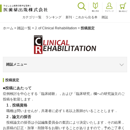
カテゴリ一覧
ランキング
新刊・これから出る本
雑誌
ホーム
>
雑誌一覧
>
J. of Clinical Rehabilitation
>
投稿規定
雑誌メニュー
投稿規定
■投稿にあたって
症例検討を中心とする「臨床経験」，および「臨床研究」欄への研究論文のご
投稿を歓迎します．
1．投稿資格
職種は問いませんが，共著者に必ず１名以上医師がいることとします．
2．論文の採否
投稿論文の採否は小誌編集委員会の査読により決定いたします．その結果，
お原稿の訂正・加筆・削除等をお願いすることがありますので，予めご了承く