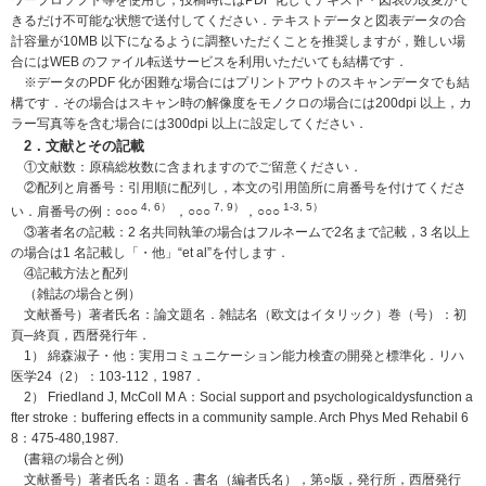
ワープロソフト等を使用し，投稿時にはPDF 化してテキスト・図表の改変がで
きるだけ不可能な状態で送付してください．テキストデータと図表データの合
計容量が10MB 以下になるように調整いただくことを推奨しますが，難しい場
合にはWEB のファイル転送サービスを利用いただいても結構です．
※データのPDF 化が困難な場合にはプリントアウトのスキャンデータでも結
構です．その場合はスキャン時の解像度をモノクロの場合には200dpi 以上，カ
ラー写真等を含む場合には300dpi 以上に設定してください．
2．文献とその記載
①文献数：原稿総枚数に含まれますのでご留意ください．
②配列と肩番号：引用順に配列し，本文の引用箇所に肩番号を付けてくださ
4, 6）
7, 9）
1-3, 5）
い．肩番号の例：○○○
，○○○
，○○○
③著者名の記載：2 名共同執筆の場合はフルネームで2名まで記載，3 名以上
の場合は1 名記載し「・他」“et al”を付します．
④記載方法と配列
（雑誌の場合と例）
文献番号）著者氏名：論文題名．雑誌名（欧文はイタリック）巻（号）：初
頁─終頁，西暦発行年．
1） 綿森淑子・他：実用コミュニケーション能力検査の開発と標準化．リハ
医学24（2）：103-112，1987．
2） Friedland J, McColl M A：Social support and psychologicaldysfunction a
fter stroke：buffering effects in a community sample. Arch Phys Med Rehabil 6
8：475-480,1987.
(書籍の場合と例)
文献番号）著者氏名：題名．書名（編者氏名），第○版，発行所，西暦発行