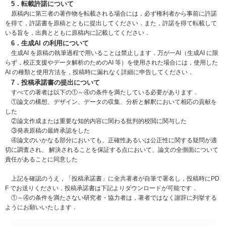
5．転載許諾について
原稿内に第三者の著作物を転載される場合には，必ず権利者から事前に許諾
を得て，許諾書を原稿とともに提出してください．また，許諾を得て転載して
いる旨を，出典とともに原稿内に記載してください．
6．生成AI の利用について
生成AI を原稿の執筆過程で用いることは禁止します．万が一AI（生成AI に限
らず，校正支援やデータ解析のためのAI 等）を使用された場合には，使用した
AI の種類と使用方法を，投稿時に漏れなく詳細に申告してください．
7．投稿承諾書の提出について
すべての著者は以下の①～④の条件を満たしている必要があります．
①論文の構想、デザイン、データの収集、分析と解釈において相応の貢献を
した
②論文作成または重要な知的内容に関わる批判的校閲に関与した
③発表原稿の最終承認をした
④論文のいかなる部分においても、正確性あるいは公正性に関する疑問が適
切に調査され、 解決されることを保証する点において、論文の全側面について
責任があることに同意した
上記を確認のうえ，「投稿承諾書」に全共著者が自筆で署名し，投稿時にPD
F でお送りください．投稿承諾書は下記よりダウンロードが可能です．
①～④の条件を満たさない研究者・協力者は，著者ではなく謝辞に列挙する
ようにお願いいたします．