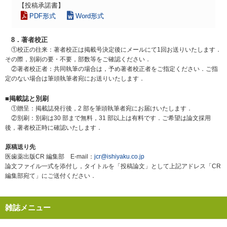
【投稿承諾書】
PDF形式
Word形式
8．著者校正
①校正の往来：著者校正は掲載号決定後にメールにて1回お送りいたします．
その際，別刷の要・不要，部数等をご確認ください．
②著者校正者：共同執筆の場合は，予め著者校正者をご指定ください．ご指
定のない場合は筆頭執筆者宛にお送りいたします．
■掲載誌と別刷
①贈呈：掲載誌発行後，2 部を筆頭執筆者宛にお届けいたします．
②別刷：別刷は30 部まで無料，31 部以上は有料です．ご希望は論文採用
後，著者校正時に確認いたします．
原稿送り先
医歯薬出版CR 編集部 E-mail：
jcr@ishiyaku.co.jp
論文ファイル一式を添付し，タイトルを「投稿論文」として上記アドレス「CR
編集部宛て」にご送付ください．
雑誌メニュー