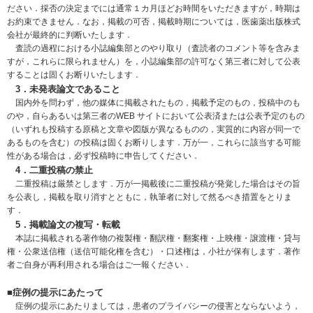
ださい．採否の決定までには通常１カ月ほどお時間をいただきますが，時期は
お約束できません．なお，掲載の可否，掲載時期については，医歯薬出版株式
会社が最終的に判断いたします．
査読の過程における小誌編集部とのやり取り（査読者のコメント等を含みま
すが，これらに限られません）を，小誌編集部の許可なく第三者に対して公表
することは固くお断りいたします．
3．未発表論文であること
国内外を問わず，他の媒体に掲載されたもの，掲載予定のもの，投稿中のも
のや，自らあるいは第三者のWEB サイトにおいて公表済または公表予定のもの
（いずれも投稿する原稿と文章や図版が異なるものの，実質的に内容が同一で
あるものを含む）の投稿は固くお断りします．万が一，これらに該当する可能
性がある場合は，必ず投稿時に申告してください．
4．二重投稿の禁止
二重投稿は厳禁とします．万が一掲載後に二重投稿が発覚した場合はその旨
を公表し，掲載を取り消すとともに，執筆者に対して然るべき措置をとりま
す．
5．掲載論文の複写・転載
本誌に掲載される著作物の複製権・翻訳権・翻案権・上映権・譲渡権・貸与
権・公衆送信権（送信可能化権を含む）・口述権は，小社が保有します．著作
者ご自身が再利用される場合はご一報ください．
■症例の提示にあたって
症例の提示にあたりましては，患者のプライバシーの侵害とならないよう，