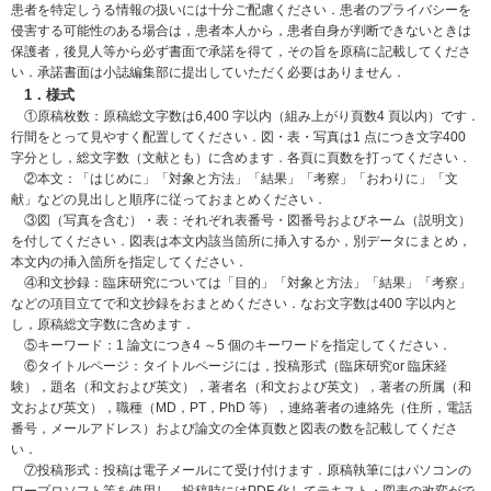
患者を特定しうる情報の扱いには十分ご配慮ください．患者のプライバシーを
侵害する可能性のある場合は，患者本人から，患者自身が判断できないときは
保護者，後見人等から必ず書面で承諾を得て，その旨を原稿に記載してくださ
い．承諾書面は小誌編集部に提出していただく必要はありません．
1．様式
①原稿枚数：原稿総文字数は6,400 字以内（組み上がり頁数4 頁以内）です．
行間をとって見やすく配置してください．図・表・写真は1 点につき文字400
字分とし，総文字数（文献とも）に含めます．各頁に頁数を打ってください．
②本文：「はじめに」「対象と方法」「結果」「考察」「おわりに」「文
献」などの見出しと順序に従っておまとめください．
③図（写真を含む）・表：それぞれ表番号・図番号およびネーム（説明文）
を付してください．図表は本文内該当箇所に挿入するか，別データにまとめ，
本文内の挿入箇所を指定してください．
④和文抄録：臨床研究については「目的」「対象と方法」「結果」「考察」
などの項目立てで和文抄録をおまとめください．なお文字数は400 字以内と
し，原稿総文字数に含めます．
⑤キーワード：1 論文につき4 ～5 個のキーワードを指定してください．
⑥タイトルページ：タイトルページには，投稿形式（臨床研究or 臨床経
験），題名（和文および英文），著者名（和文および英文），著者の所属（和
文および英文），職種（MD，PT，PhD 等），連絡著者の連絡先（住所，電話
番号，メールアドレス）および論文の全体頁数と図表の数を記載してくださ
い．
⑦投稿形式：投稿は電子メールにて受け付けます．原稿執筆にはパソコンの