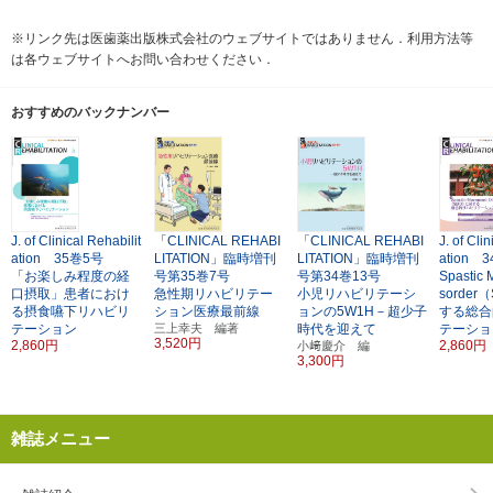
※リンク先は医歯薬出版株式会社のウェブサイトではありません．利用方法等
は各ウェブサイトへお問い合わせください．
おすすめのバックナンバー
J. of Clinical Rehabilit
「CLINICAL REHABI
「CLINICAL REHABI
J. of Cli
ation 35巻5号
LITATION」臨時増刊
LITATION」臨時増刊
ation 
「お楽しみ程度の経
号第35巻7号
号第34巻13号
Spastic 
口摂取」患者におけ
急性期リハビリテー
小児リハビリテーシ
sorde
る摂食嚥下リハビリ
ション医療最前線
ョンの5W1H－超少子
する総合
テーション
三上幸夫 編著
時代を迎えて
テーショ
3,520円
2,860円
2,860円
小﨑慶介 編
3,300円
雑誌メニュー