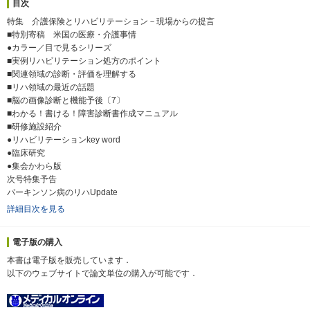
目次
特集 介護保険とリハビリテーション－現場からの提言
■特別寄稿 米国の医療・介護事情
●カラー／目で見るシリーズ
■実例リハビリテーション処方のポイント
■関連領域の診断・評価を理解する
■リハ領域の最近の話題
■脳の画像診断と機能予後〔7〕
■わかる！書ける！障害診断書作成マニュアル
■研修施設紹介
●リハビリテーションkey word
●臨床研究
●集会かわら版
次号特集予告
パーキンソン病のリハUpdate
詳細目次を見る
電子版の購入
本書は電子版を販売しています．
以下のウェブサイトで論文単位の購入が可能です．