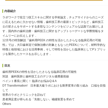
内容紹介
ラボワークで役立つ技工スキルに関する学術論文，チェアサイドからのニーズ
に応えるために欠かせない情報，歯科技工界の最新トピックスなど，歯科技工
士の皆さんをサポートする多彩なコンテンツをビジュアルな誌面でお届けしま
す．国内外の歯科治療・歯科技工に関するアップトゥーデートな学際情報をタ
イムリーにお伝えします．
12月号の特別解説『歯科用PEEK の特性を活かしたさらなる臨床応用の可能
性』では，大臼歯単冠で保険治療の対象ともなったPEEKについて，材料学的な
特徴と他領域における活用事例，そして特性を活かした臨床例としてP’z ブリッ
ジを製作したケースをお示しします．
目次
歯科用PEEKの特性を活かしたさらなる臨床応用の可能性
対談 歯科医師と歯科技工士のデジタル連携最前線
ペイント番長に聞く！ 臨床のお悩みQ & A
DT Transformation! 日本最大級ラボにおける斯界変革の取り組み 口福を目指
して
世界のラボとクリニックを訪ねて
患者満足度が得られる「失敗しない」補綴装置を求めて
Others