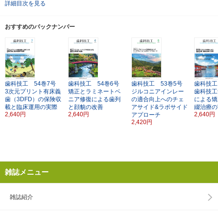
詳細目次を見る
おすすめのバックナンバー
歯科技工 54巻7号
歯科技工 54巻6号
歯科技工 53巻5号
歯科技工
3次元プリント有床義
矯正とラミネートベ
ジルコニアインレー
歯科技工
歯（3DFD）の保険収
ニア修復による歯列
の適合向上へのチェ
による矯
載と臨床運用の実際
と顔貌の改善
アサイド&ラボサイド
綴治療の
2,640円
2,640円
2,640円
アプローチ
2,420円
雑誌メニュー
雑誌紹介