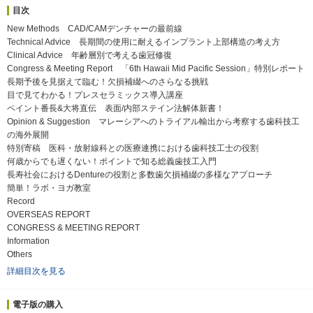
目次
New Methods CAD/CAMデンチャーの最前線
Technical Advice 長期間の使用に耐えるインプラント上部構造の考え方
Clinical Advice 年齢層別で考える歯冠修復
Congress & Meeting Report 「6th Hawaii Mid Pacific Session」特別レポート
長期予後を見据えて臨む！欠損補綴へのさらなる挑戦
目で見てわかる！プレスセラミックス導入講座
ペイント番長&大将直伝 表面/内部ステイン法解体新書！
Opinion & Suggestion マレーシアへのトライアル輸出から考察する歯科技工
の海外展開
特別寄稿 医科・放射線科との医療連携における歯科技工士の役割
何歳からでも遅くない！ポイントで知る総義歯技工入門
長寿社会におけるDentureの役割と多数歯欠損補綴の多様なアプローチ
簡単！ラボ・ヨガ教室
Record
OVERSEAS REPORT
CONGRESS & MEETING REPORT
Information
Others
詳細目次を見る
電子版の購入