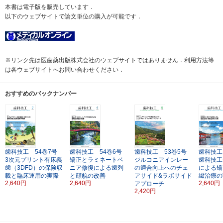
本書は電子版を販売しています．
以下のウェブサイトで論文単位の購入が可能です．
※リンク先は医歯薬出版株式会社のウェブサイトではありません．利用方法等
は各ウェブサイトへお問い合わせください．
おすすめのバックナンバー
歯科技工 54巻7号
歯科技工 54巻6号
歯科技工 53巻5号
歯科技工
3次元プリント有床義
矯正とラミネートベ
ジルコニアインレー
歯科技工
歯（3DFD）の保険収
ニア修復による歯列
の適合向上へのチェ
による矯
載と臨床運用の実際
と顔貌の改善
アサイド&ラボサイド
綴治療の
2,640円
2,640円
2,640円
アプローチ
2,420円