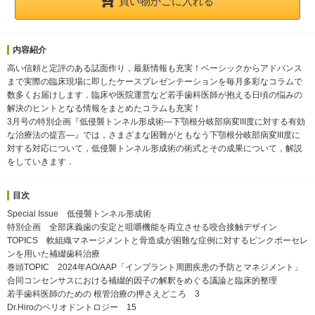
買い物かごに入れる
内容紹介
高い信頼と定評のある誌面作り，最新情報も充実！ベーシックからアドバンス
まで実際の臨床現場に即したケースプレゼンテーションを毎月多彩なコラムで
数多くお届けします．臨床や医院運営など若手歯科医師が抱える日頃の悩みの
解決のヒントとなる情報をまとめたコラムも充実！
3月号の特別企画『低侵襲トンネル形成術―下顎根分岐部病変III度に対する有効
な治療法の提言―』では，さまざまな困難がともなう下顎根分岐部病変III度に
対する対応について，低侵襲トンネル形成術の術式とその成果について，解説
をしていきます．
目次
Special Issue 低侵襲トンネル形成術
特別企画 全部床義歯の安定と咀嚼機能を両立させる咬合接触デザイン
TOPICS 軟組織マネージメントと骨造成が困難な症例に対するピンクポーセレ
ンを用いた補綴歯科治療
巻頭TOPIC 2024年AO/AAP「インプラント周囲疾患の予防とマネジメント」
合同コンセンサスにおける補綴的因子の解釈をめぐる議論と臨床的整理
若手歯科医師のための 根管治療の押さえどころ 3
Dr.Hiroのペリオドントロジー 15