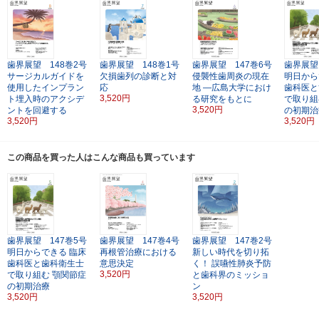
歯界展望 148巻2号
歯界展望 148巻1号
歯界展望 147巻6号
歯界展望
サージカルガイドを
欠損歯列の診断と対
侵襲性歯周炎の現在
明日から
使用したインプラン
応
地
―広島大学におけ
歯科医と
3,520円
ト埋入時のアクシデ
る研究をもとに
で取り組
3,520円
ントを回避する
の初期治
3,520円
3,520円
この商品を買った人はこんな商品も買っています
歯界展望 147巻5号
歯界展望 147巻4号
歯界展望 147巻2号
明日からできる
臨床
再根管治療における
新しい時代を切り拓
歯科医と歯科衛生士
意思決定
く！
誤嚥性肺炎予防
3,520円
で取り組む 顎関節症
と歯科界のミッショ
の初期治療
ン
3,520円
3,520円