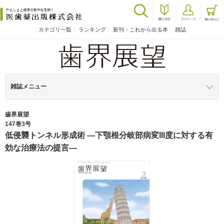
カテゴリ一覧
ランキング
新刊・これから出る本
雑誌
雑誌メニュー
歯界展望
147巻3号
低侵襲トンネル形成術 ―下顎根分岐部病変III度に対する有
効な治療法の提言―