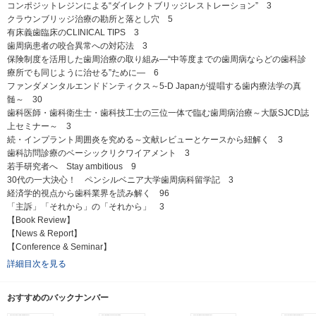
コンポジットレジンによる“ダイレクトブリッジレストレーション” 3
クラウンブリッジ治療の勘所と落とし穴 5
有床義歯臨床のCLINICAL TIPS 3
歯周病患者の咬合異常への対応法 3
保険制度を活用した歯周治療の取り組み―“中等度までの歯周病ならどの歯科診
療所でも同じように治せる”ために― 6
ファンダメンタルエンドドンティクス～5-D Japanが提唱する歯内療法学の真
髄～ 30
歯科医師・歯科衛生士・歯科技工士の三位一体で臨む歯周病治療～大阪SJCD誌
上セミナー～ 3
続・インプラント周囲炎を究める～文献レビューとケースから紐解く 3
歯科訪問診療のベーシックリクワイアメント 3
若手研究者へ Stay ambitious 9
30代の一大決心！ ペンシルベニア大学歯周病科留学記 3
経済学的視点から歯科業界を読み解く 96
「主訴」「それから」の「それから」 3
【Book Review】
【News & Report】
【Conference & Seminar】
詳細目次を見る
おすすめのバックナンバー