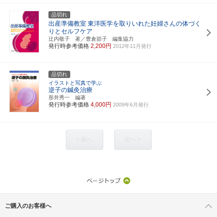
品切れ
出産準備教室
東洋医学を取りいれた妊婦さんの体づく
りとセルフケア
辻内敬子 著／豊倉節子 編集協力
発行時参考価格
2,200円
2012年11月発行
品切れ
イラストと写真で学ぶ
逆子の鍼灸治療
形井秀一 編著
発行時参考価格
4,000円
2009年6月発行
< 前へ
次へ >
ご購入のお客様へ