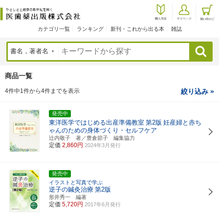
カテゴリ一覧
ランキング
新刊・これから出る本
雑誌
検索
商品一覧
4件中1件から4件までを表示
絞り込み »
発売中
東洋医学ではじめる出産準備教室
第2版
妊産婦と赤ち
ゃんのための身体づくり・セルフケア
辻内敬子 著／豊倉節子 編集協力
定価
2,860円
2024年3月発行
発売中
イラストと写真で学ぶ
逆子の鍼灸治療
第2版
形井秀一 編著
定価
5,720円
2017年6月発行