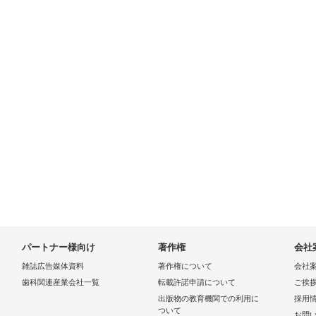
パートナー様向け
著作権
会社
雑誌広告媒体資料
著作権について
会社
歯科関連産業会社一覧
転載許諾申請について
ご挨
出版物の教育機関での利用に
採用
ついて
お問