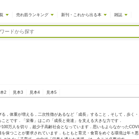
覧
売れ筋ランキング
新刊・これから出る本
雑誌
本2
見本3
見本4
見本5
る，体重が増える，二次性徴があるなど「成長」すること，そして，歩く・
ることです．「栄養」はこの「成長と発達」を支える大きな力です．
00万人を切り，超少子高齢社会となっています．思いもよらなかったCOVID
離を保つことが要求されています．もともと育児・食育をめぐる環境は年々悪