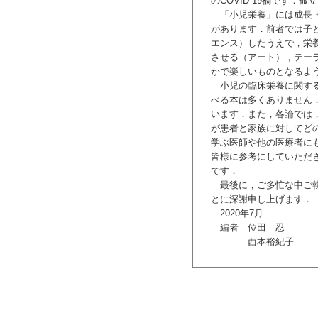
のCOVID-19禍です
「小児栄養」には成長・
があります．前者では子
エンス）したうえで，栄
させる（アート），テー
かで楽しいものとなるよ
小児の臨床栄養に関する
べる本は多くありません
います．また，各論では
が患者と家族に対してど
学ぶ医師や他の医療者に
皆様に参考にしていただ
です．
最後に，ご多忙な中ご執
とに深謝申し上げます．
2020年7月
編者 位田 忍
西本裕紀子