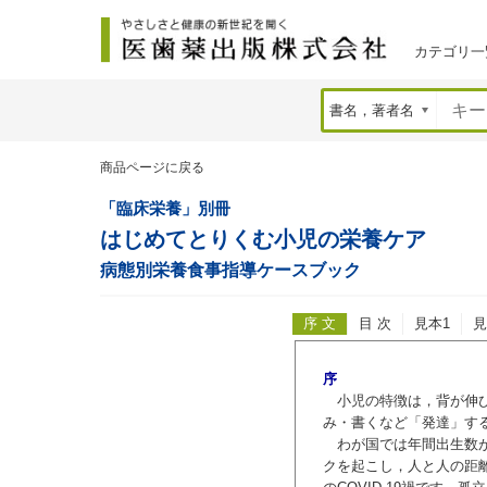
カテゴリ一
商品ページに戻る
「臨床栄養」別冊
はじめてとりくむ小児の栄養ケア
病態別栄養食事指導ケースブック
序 文
目 次
見本1
見
序
小児の特徴は，背が伸び
み・書くなど「発達」す
わが国では年間出生数が1
クを起こし，人と人の距