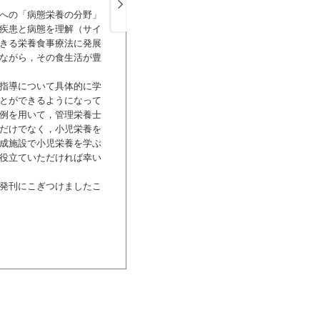
3 栄養療法が必要となる小児の疾患（
への「病態栄養の分野」
4 疾患をもつ小児の臨床栄養管理―管
疾患と病態を理解（サイ
5 小児の栄養アセスメント（惠谷ゆり
きる栄養食事療法に発展
6 成長曲線，肥満度判定曲線と体格評
ながら，その食生活が豊
7 栄養摂取目標量の設定の基本（位田
8 病院給食における小児食（麻原明美
指導について具体的に学
9 母乳・ミルク・栄養剤の基礎知識（
とができるようになって
10 疾患をもつ小児の離乳（加嶋倫子
例を用いて，管理栄養士
11 小児の栄養食事指導で留意すべき
だけでなく，小児栄養を
Column 小児専門管理栄養士制度（
成施設で小児栄養を学ぶ
Part 2 病態別 栄養食事指導ケースブッ
役立ていただければ幸い
1 体重増加不良・低身長（川井正信・
2 食物アレルギー（錦戸知喜・麻原明
発刊にこぎつけましたこ
3 学童思春期やせ・摂食障害（庄司保
4 短腸症（位田 忍・西本裕紀子）
5 炎症性腸疾患（萩原真一郎・伊藤真
6 単純性肥満・2型糖尿病（川井正信
7 1型糖尿病（川井正信・加嶋倫子）
8 脂質代謝異常（惠谷ゆり・加嶋倫子
9 ビタミンD欠乏性くる病（道上敏美
10 てんかん（ケトン食療法）（柳原
11 ダウン症候群（植田紀美子・加嶋
12 プラダー・ウィリー症候群（位田