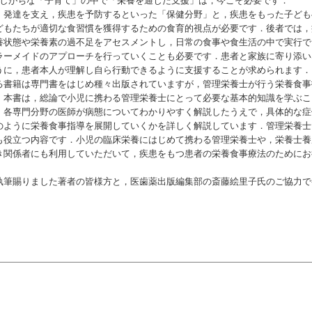
．孤立しがちな「子育て」の中で「栄養を通じた支援」は，今こそ必要です．
発達を支え，疾患を予防するといった「保健分野」と，疾患をもった子ども
どもたちが適切な食習慣を獲得するための食育的視点が必要です．後者では，
養状態や栄養素の過不足をアセスメントし，日常の食事や食生活の中で実行で
ラーメイドのアプローチを行っていくことも必要です．患者と家族に寄り添い
うに，患者本人が理解し自ら行動できるように支援することが求められます．
書籍は専門書をはじめ種々出版されていますが，管理栄養士が行う栄養食事
．本書は，総論で小児に携わる管理栄養士にとって必要な基本的知識を学ぶこ
，各専門分野の医師が病態についてわかりやすく解説したうえで，具体的な症
のように栄養食事指導を展開していくかを詳しく解説しています．管理栄養士
も役立つ内容です．小児の臨床栄養にはじめて携わる管理栄養士や，栄養士養
き関係者にも利用していただいて，疾患をもつ患者の栄養食事療法のためにお
筆賜りました著者の皆様方と，医歯薬出版編集部の斎藤絵里子氏のご協力で