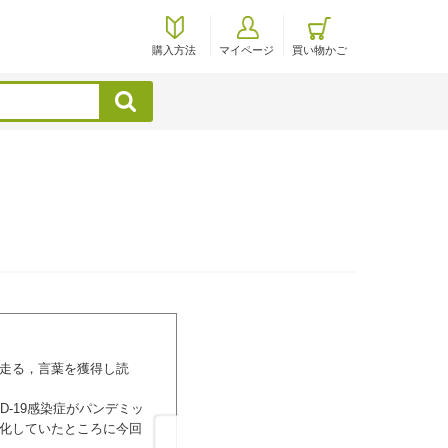
購入方法
マイページ
買い物かご
検索
序
走る，言葉を獲得し読
略語一覧
Part 1 総論 小児の臨床栄養に携わ
-19感染症がパンデミッ
1 小児医療をめぐる動向と小児の疾患
化していたところに今回
2 小児の特徴と成長のメカニズム（位