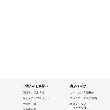
ご購入のお客様へ
書店様向け
正誤表／補足情報
マイリスト印刷機能
電子メディアサポート
ブックフェアのご案内
特約店一覧
書誌データの
一括ダウンロード
協力店一覧