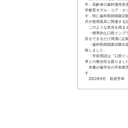
中・高齢者の歯科慢性疾
学教育モデル・コア・カ
す．特に歯科医師国家試
式や使用器具に関連する
このような状況を踏まえ
・標準的な口腔インプラ
目をできるだけ簡潔に記
・歯科医師国家試験出題
味しました．
・学術用語は『口腔イン
準との整合性を図りまし
本書が歯学生の卒前教育
す．
2022年9月 萩原芳幸