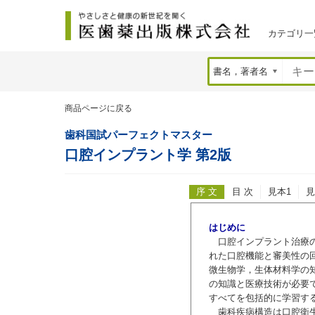
カテゴリ一
商品ページに戻る
歯科国試パーフェクトマスター
口腔インプラント学 第2版
序 文
目 次
見本1
見
はじめに
口腔インプラント治療の
れた口腔機能と審美性の
微生物学，生体材料学の
の知識と医療技術が必要
すべてを包括的に学習す
歯科疾病構造は口腔衛生