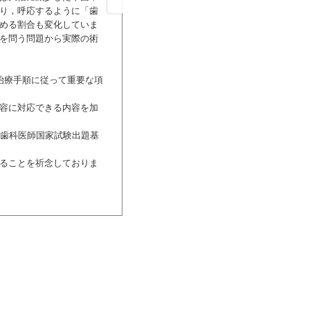
り，呼応するように「歯
II．検査
める割合も変化していま
III．インプラントの画像診断
を問う問題から実際の術
IV．治療計画
Chapter 3 外科術式
I．インプラント体埋入手術
治療手順に従って重要な項
II．骨補填材と骨伝導能，骨誘導能
III．硬組織のマネジメント（ハードテ
容に対応できる内容を加
IV．軟組織のマネジメント（ソフトテ
V．手術・外科処置に伴うトラブル・
歯科医師国家試験出題基
VI．コンピュータ支援のインプラント
Chapter 4 補綴術式
ることを祈念しておりま
I．インプラント補綴の基本事項
II．上部構造の種類とアバットメント
III．上部構造の適合性，咬合，装着
IV．暫間上部構造の製作
V．インプラントオーバーデンチャー
VI．機能開始後のインプラントにみら
VII．超高齢社会における今後の課題・
Chapter 5 リコールとメインテナンス
I．リコールとメインテナンスの基本事
II．インプラントと天然歯の周囲組織
III．インプラント周囲炎