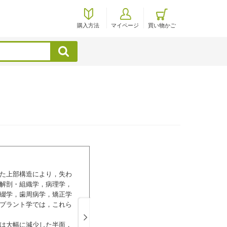
購入方法
マイページ
買い物かご
検索
Chapter 1 口腔インプラント学総論
た上部構造により，失わ
I．インプラント治療の基本的事項
解剖・組織学，病理学，
II．生体材料（インプラント材料）
綴学，歯周病学，矯正学
III．オッセオインテグレーション
プラント学では，これら
IV．インプラントの成功基準
Chapter 2 検査・診断・治療計画
は大幅に減少した半面，
I．医療面接