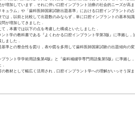
患が増加しています．それに伴い口腔インプラント治療の社会的ニーズが高ま
リキュラム」や「歯科医師国家試験出題基準」における口腔インプラントの占
験では，以前と比較して出題数のみならず，単に口腔インプラントの基本知識
設問が増加してきました．
て，本書では以下の点を考慮した構成といたしました．
ント学の教科書である『よくわかる口腔インプラント学第3版』に準拠し，
載しました．
基準との整合性を図り，表や図を多用して歯科医師国家試験の出題傾向の変
プラント学学術用語集第4版』と『歯科補綴学専門用語集第5版』に準拠し，
た．
の教材として幅広く活用され，口腔インプラント学への理解がいっそう深ま