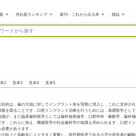
覧
売れ筋ランキング
新刊・これから出る本
雑誌
本2
見本3
見本4
見本5
目的は，歯の欠損に対してインプラント体を顎骨に埋入し，これに支持され
回復を図ることです．口腔インプラント治療を行うためには，基礎医学として
知識が，また臨床歯科医学としては歯科放射線学，口腔外科・麻酔学，歯科補
です．これらに加え，隣接医学や社会歯科学の知識も求められます．口腔イン
る必要があります．
の向上と高齢化により大きく変貌し，急性期疾患である小児や若年者の齲蝕