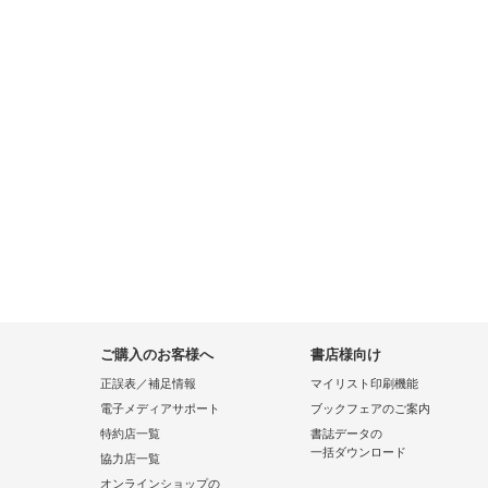
ご購入のお客様へ
書店様向け
正誤表／補足情報
マイリスト印刷機能
電子メディアサポート
ブックフェアのご案内
特約店一覧
書誌データの
一括ダウンロード
協力店一覧
オンラインショップの