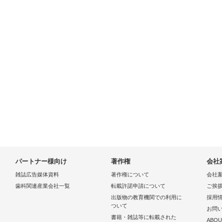
パートナー様向け
著作権
会社
雑誌広告媒体資料
著作権について
会社
歯科関連産業会社一覧
転載許諾申請について
ご挨
出版物の教育機関での利用に
採用
ついて
お問
書籍・雑誌等に転載された
ABOU