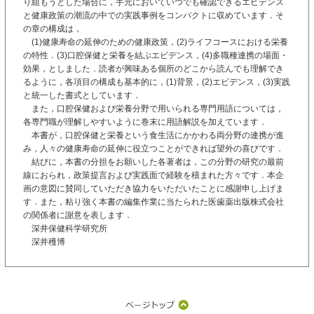
り組もうとした場合に，手元においていつでも確認できるエビデンス
と健康政策の潮流の中での実践事例をコンパクトに収めています．そ
の章の構成は，
(1)健康寿命の延伸のための健康政策，(2)ライフコースにおける栄養
の特性．(3)口腔保健と栄養を結ぶエビデンス，(4)多職種連携の場面・
効果，としました．読者が興味ある個所のどこから読んでも理解でき
るように，各項目の構成も基本的に，(1)背景，(2)エビデンス，(3)実践
と統一した書式としています．
また，口腔保健および栄養分野で用いられる専門用語については，
各専門職が理解しやすいように巻末に用語解説を加えています．
本書が，口腔保健と栄養という食生活にかかわる両分野の連携が進
み，人々の健康寿命の延伸に役立つことができれば望外の喜びです．
結びに，本書の分担をお願いした各著者は，この分野の研究の最前
線におられ，政策提言および実践面で経験を積まれた方々です．本企
画の意図に賛同していただき協力をいただいたことに感謝申し上げま
す．また，粘り強く本書の編集作業に当たられた医歯薬出版株式会社
の関係者に謝意を表します．
深井保健科学研究所
深井穫博