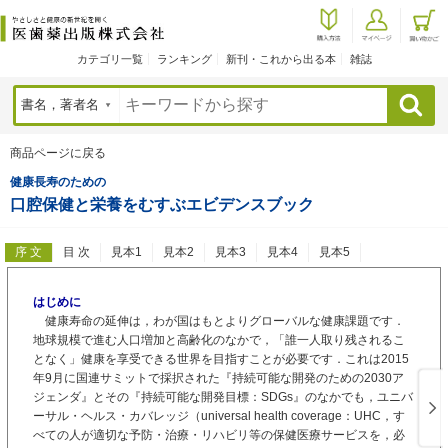
カテゴリ一覧
ランキング
新刊・これから出る本
雑誌
検索
商品ページに戻る
健康長寿のための
口腔保健と栄養をむすぶエビデンスブック
序 文
目 次
見本1
見本2
見本3
見本4
見本5
はじめに
健康寿命の延伸は，わが国はもとよりグローバルな健康課題です．
地球規模で進む人口増加と高齢化のなかで，「誰一人取り残されるこ
となく」健康を享受できる世界を目指すことが必要です．これは2015
年9月に国連サミットで採択された『持続可能な開発のための2030ア
ジェンダ』とその『持続可能な開発目標：SDGs』のなかでも，ユニバ
ーサル・ヘルス・カバレッジ（universal health coverage：UHC，す
べての人が適切な予防・治療・リハビリ等の保健医療サービスを，必