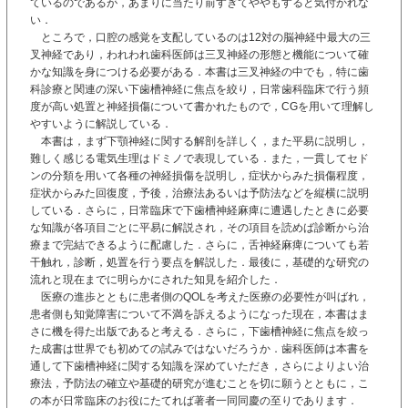
ているのであるが，あまりに当たり前すぎてややもすると気付かれな
い．
ところで，口腔の感覚を支配しているのは12対の脳神経中最大の三
叉神経であり，われわれ歯科医師は三叉神経の形態と機能について確
かな知識を身につける必要がある．本書は三叉神経の中でも，特に歯
科診療と関連の深い下歯槽神経に焦点を絞り，日常歯科臨床で行う頻
度が高い処置と神経損傷について書かれたもので，CGを用いて理解し
やすいように解説している．
本書は，まず下顎神経に関する解剖を詳しく，また平易に説明し，
難しく感じる電気生理はドミノで表現している．また，一貫してセド
ンの分類を用いて各種の神経損傷を説明し，症状からみた損傷程度，
症状からみた回復度，予後，治療法あるいは予防法などを縦横に説明
している．さらに，日常臨床で下歯槽神経麻痺に遭遇したときに必要
な知識が各項目ごとに平易に解説され，その項目を読めば診断から治
療まで完結できるように配慮した．さらに，舌神経麻痺についても若
干触れ，診断，処置を行う要点を解説した．最後に，基礎的な研究の
流れと現在までに明らかにされた知見を紹介した．
医療の進歩とともに患者側のQOLを考えた医療の必要性が叫ばれ，
患者側も知覚障害について不満を訴えるようになった現在，本書はま
さに機を得た出版であると考える．さらに，下歯槽神経に焦点を絞っ
た成書は世界でも初めての試みではないだろうか．歯科医師は本書を
通して下歯槽神経に関する知識を深めていただき，さらによりよい治
療法，予防法の確立や基礎的研究が進むことを切に願うとともに，こ
の本が日常臨床のお役にたてれば著者一同同慶の至りであります．