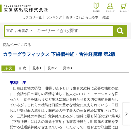
カテゴリ一覧
ランキング
新刊・これから出る本
雑誌
検索
商品ページに戻る
カラーグラフィックス 下歯槽神経・舌神経麻痺 第2版
序 文
目 次
見本1
見本2
見本3
第2版 序
口腔は食物の摂取，咀嚼，嚥下という生命の維持に必要な機能の他
に，会話や口の周りの表情を通して他人とのコミュニケーションを図
ったり，食事を味わうなど生活に潤いを持たせる大切な機能を果たし
ているが，これらの機能は口腔の豊かな感覚に支えられている．口腔
および顎顔面の感覚は，脳神経の中で最大の三叉神経に支配されてい
る．三叉神経の本体は知覚神経であるが，歯科に最も関係の深い第3枝
（下顎神経）には舌の味覚を支配する鼓索神経と，咀嚼筋の運動を支
配する咀嚼筋神経が含まれている．したがって口腔および顎顔面には