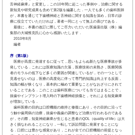
舌神経麻痺』と変更し，この10年間に起こった事例や，治療に関する
新知見や研究成果も含めて第2版を編纂した．一人でも多くの歯科医師
が，本書を通じて下歯槽神経と舌神経に関する知識を深め，日常の診
療に役立てていただければ，著者一同にとって無上の喜びである．
最後に，本書の改訂に際してご尽力いただいた医歯薬出版（株）編
集部の大城惟克氏に心から感謝いたします．
2010年8月
編者
序（第1版）
医療が高度に発達するに従って，思いもよらぬ新たな医療事故が多
発している．これには医療知識の欠落，医療技術の未熟さ，医療関係
者のモラルの低下など多くの要因が関連しているが，その一つとして
見逃せないのは，医療の高度化に伴って専門的知識は向上する反面，
知識の幅が狭くなり，基本的に極めて重要なことがなおざりにされて
いることである．このことは歯科医療についても当てはまることで，
抜歯やインプラント埋入時の下歯槽神経損傷と，それによる知覚麻痺
が増加している．
歯科医療の目的は口腔機能の維持と修復にあり，その目的に沿って
う触や歯周病の治療，抜歯や義歯の調整など治療が行われるのである
が，その際，知覚神経麻痺が生じると患者のQOL（quality of life）は大
きく損なわれることになり，一転して訴訟問題に発展することにな
る．口腔には豊かな感覚があり，これが全ての口腔機能の前提となっ