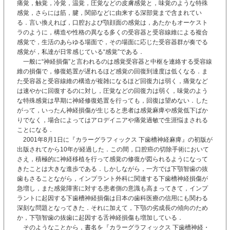
痛覚，触覚，冷覚，温覚，圧覚などの皮膚感覚と，味覚のような特殊
感覚，さらには筋，腱，関節などに由来する深部覚まで含まれてい
る．言い換えれば，口腔および顎顔面の感覚は，あたかもオーケスト
ラのように，構造や性格の異なる多くの受容器と受容線維による複合
感覚で，生活のあらゆる場面で，その場面に応じた受容器群が奏でる
感覚が，私達が日常感じている“感覚”である．
一般に“神経損傷”と言われるのは感覚受容器と中枢を連絡する受容線
維の損傷で，修復処置が遅れるほど感覚の回復到達度は低くなる．ま
た受容器と受容線維の構造が複雑になるほど回復力は弱く，痛覚など
は速やかに回復するのに対し，圧覚などの回復力は弱く，味覚のよう
な特殊感覚は早期に神経修復処置を行っても，回復は望めない．した
がって，いったん神経損傷が生じると患者は感覚麻痺や感覚低下ばか
りでなく，場合によってはアロデイニアや痛覚過敏で生涯悩まされる
ことになる．
2001年8月1日に『カラーグラフィックス 下歯槽神経麻痺』の初版が
出版されてから10年が経過した．この間，口腔癌の切除手術において
さえ，積極的に神経移植を行って感覚の修復が図られるようになって
きたことは大きな進歩である．しかしながら，一方では下顎智歯の抜
歯もさることながら，インプラント外科に関連する下歯槽神経損傷が
急増し，また感覚障害に対する患者側の意識も高まってきて，インプ
ラントに起因する下歯槽神経損傷は日本の歯科医療の信用にも関わる
深刻な問題となってきた．それに加えて，下顎の劣成長の傾向のため
か，下顎智歯の抜歯に起因する舌神経損傷も増加している．
そのようなことから，書名を『カラーグラフィックス 下歯槽神経・