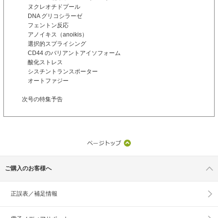
ヌクレオチドプール
DNA グリコシラーゼ
フェントン反応
アノイキス（anoikis）
選択的スプライシング
CD44 のバリアントアイソフォーム
酸化ストレス
シスチントランスポーター
オートファジー
次号の特集予告
ご購入のお客様へ
正誤表／補足情報