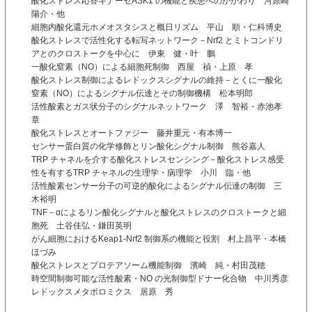
酸化ストレス応答キナーゼASK1 の機能と疾患へのかかわり 河原崎
陽介・他
細胞内酸化還元ホメオスタシスと概日リズム 平山 順・仁科博史
酸化ストレスで活性化する転写ネットワーク－Nrf2 とミトコンドリ
アとのクロストークを中心に 伊東 健・叶 鵬
一酸化窒素（NO）による細胞死制御 西屋 禎・上原 孝
酸化ストレス制御によるレドックスシグナルの維持－とくに一酸化
窒素（NO）によるシグナル伝達とその制御機構 松本明郎
活性酸素とガス状分子のシグナルネットワーク 澤 智裕・赤池孝
章
酸化ストレスとオートファジー 藤井重元・有本博一
センサー蛋白質の化学修飾とリン酸化シグナル制御 熊谷嘉人
TRP チャネルを介する酸化ストレスセンシング－酸化ストレス感受
性を有するTRP チャネルの生理学・病理学 小川 臨・他
活性酸素センサー分子の可逆的酸化によるシグナル伝達の制御 三
木裕明
TNF－αによるリン酸化シグナルと酸化ストレスのクロストークと細
胞死 土谷佳弘・鎌田英明
がん細胞におけるKeap1-Nrf2 制御系の機能と役割 村上昌平・本橋
ほづみ
酸化ストレスとプロテアソーム機能制御 濱崎 純・村田茂穂
時空間制御可能な活性酸素・NO の光制御型ドナー化合物 中川秀彦
レドックスメタボロミクス 居原 秀