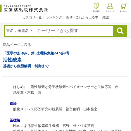
カテゴリ一覧
ランキング
新刊・これから出る本
雑誌
検索
商品ページに戻る
「医学のあゆみ」第5土曜特集第247巻9号
活性酸素
基礎から病態解明・制御まで
はじめに－活性酸素と分子状酸素のバイオセンサーと生体応答 赤
池孝章・末松 誠
総論
酸化ストレス応答研究の新展開 福富俊明・山本雅之
基礎編
Nox による活性酸素産生機構 宮野 佳・住本英樹