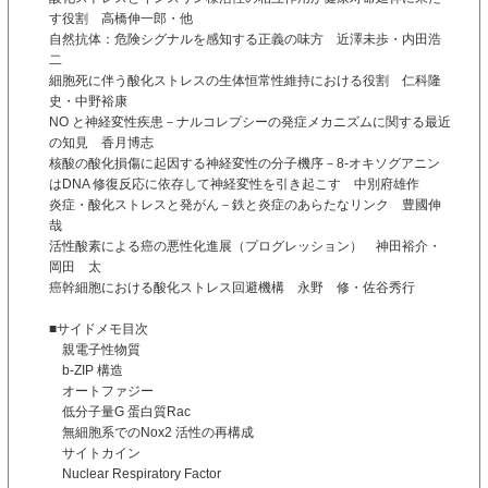
す役割 高橋伸一郎・他
自然抗体：危険シグナルを感知する正義の味方 近澤未歩・内田浩
二
細胞死に伴う酸化ストレスの生体恒常性維持における役割 仁科隆
史・中野裕康
NO と神経変性疾患－ナルコレプシーの発症メカニズムに関する最近
の知見 香月博志
核酸の酸化損傷に起因する神経変性の分子機序－8-オキソグアニン
はDNA 修復反応に依存して神経変性を引き起こす 中別府雄作
炎症・酸化ストレスと発がん－鉄と炎症のあらたなリンク 豊國伸
哉
活性酸素による癌の悪性化進展（プログレッション） 神田裕介・
岡田 太
癌幹細胞における酸化ストレス回避機構 永野 修・佐谷秀行
■サイドメモ目次
親電子性物質
b-ZIP 構造
オートファジー
低分子量G 蛋白質Rac
無細胞系でのNox2 活性の再構成
サイトカイン
Nuclear Respiratory Factor