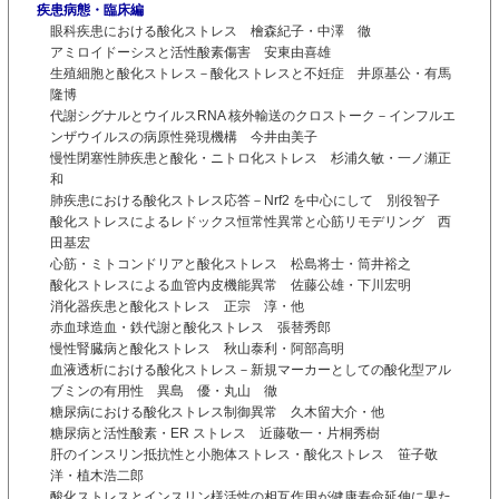
疾患病態・臨床編
眼科疾患における酸化ストレス 檜森紀子・中澤 徹
アミロイドーシスと活性酸素傷害 安東由喜雄
生殖細胞と酸化ストレス－酸化ストレスと不妊症 井原基公・有馬
隆博
代謝シグナルとウイルスRNA 核外輸送のクロストーク－インフルエ
ンザウイルスの病原性発現機構 今井由美子
慢性閉塞性肺疾患と酸化・ニトロ化ストレス 杉浦久敏・一ノ瀬正
和
肺疾患における酸化ストレス応答－Nrf2 を中心にして 別役智子
酸化ストレスによるレドックス恒常性異常と心筋リモデリング 西
田基宏
心筋・ミトコンドリアと酸化ストレス 松島将士・筒井裕之
酸化ストレスによる血管内皮機能異常 佐藤公雄・下川宏明
消化器疾患と酸化ストレス 正宗 淳・他
赤血球造血・鉄代謝と酸化ストレス 張替秀郎
慢性腎臓病と酸化ストレス 秋山泰利・阿部高明
血液透析における酸化ストレス－新規マーカーとしての酸化型アル
ブミンの有用性 異島 優・丸山 徹
糖尿病における酸化ストレス制御異常 久木留大介・他
糖尿病と活性酸素・ER ストレス 近藤敬一・片桐秀樹
肝のインスリン抵抗性と小胞体ストレス・酸化ストレス 笹子敬
洋・植木浩二郎
酸化ストレスとインスリン様活性の相互作用が健康寿命延伸に果た