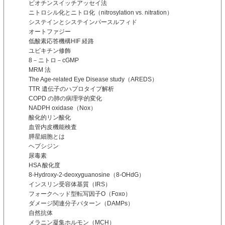
ビオチンスイッチアッセイ法
ニトロシル化とニトロ化（nitrosylation vs. nitration）
システインとシステインパースルフィド
オートファジー
低酸素応答機構HIF 経路
ユビキチン修飾
8－ニトロ－cGMP
MRM 法
The Age-related Eye Disease study（AREDS）
TTR 遺伝子のハプロタイプ解析
COPD の肺の病理学的変化
NADPH oxidase（Nox）
酸化的リン酸化
血管内皮機能検査
膵星細胞とは
ヘプシジン
尿毒素
HSA 酸化度
8-Hydroxy-2-deoxyguanosine（8-OHdG）
インスリン受容体基質（IRS）
フォークヘッド型転写因子O（Foxo）
ダメージ関連分子パターン（DAMPs）
自然抗体
メラニン凝集ホルモン（MCH）