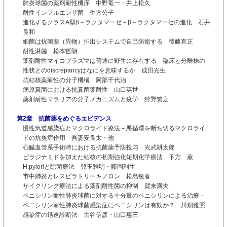
肺炎球菌の薬剤耐性機序 中野竜一・井上松久
耐性インフルエンザ菌 生方公子
進化するクラスA型β－ラクタマーゼ－β－ラクタマーゼの進化 石井
良和
細菌は抗菌薬（異物）排出システムで自己防衛する 後藤直正
耐性淋菌 松本哲朗
薬剤耐性マイコプラズマは普通に野生に存在する－臨床と分離株の
性状とのdiscrepancyはなにを意味するか 成田光生
抗結核薬耐性の分子機構 阿部千代治
病原真菌における抗真菌薬耐性 山口英世
薬剤耐性マラリアの分子メカニズムと疫学 狩野繁之
第2章 抗菌薬をめぐるエビデンス
慢性気道感染症とマクロライド療法－悪循環を断ち切るマクロライ
ドの抗炎症作用 吾妻安良太・他
心臓血管系手術時における抗菌薬予防投与 光武耕太郎
ピラジナミドを加えた結核の初期強化短期化学療法 下方 薫
H.pyloriと除菌療法 兒玉雅明・藤岡利生
市中肺炎とレスピラトリーキノロン 松島敏春
サイクリング療法による薬剤耐性菌の抑制 賀来満夫
ペニシリン耐性肺炎球菌に対する十分量のペニシリンによる治療－
ペニシリン耐性肺炎球菌感染症にペニシリンは有効か？ 川畑雅照
感染症の迅速診断法 古谷信彦・山口惠三