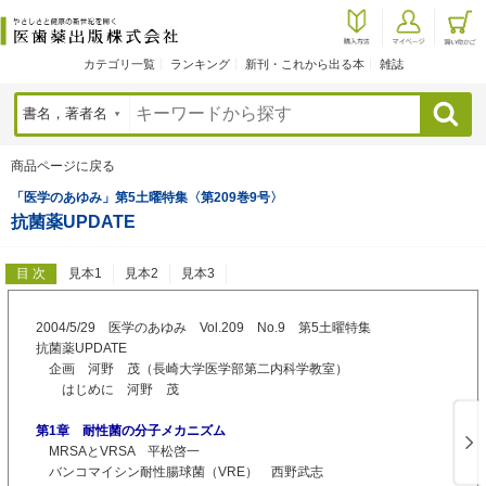
カテゴリ一覧
ランキング
新刊・これから出る本
雑誌
検索
商品ページに戻る
「医学のあゆみ」第5土曜特集〈第209巻9号〉
抗菌薬UPDATE
目 次
見本1
見本2
見本3
2004/5/29 医学のあゆみ Vol.209 No.9 第5土曜特集
抗菌薬UPDATE
企画 河野 茂（長崎大学医学部第二内科学教室）
はじめに 河野 茂
第1章 耐性菌の分子メカニズム
MRSAとVRSA 平松啓一
バンコマイシン耐性腸球菌（VRE） 西野武志