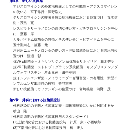
第4章 新しい抗菌薬
アジスロマイシンの外来治療薬としての可能性－アジスロマイシン
の使い方 宮下修行・深野浩史
テリスロマイシンの呼吸器感染症治療薬における位置づけ 青木信
樹・茂呂 寛
レスピラトリーキノロンの適切な使い方－ガチフロキサシンを中心
に 斎藤 厚
カルバペネム抗菌薬の特徴とその使い分け－ビアペネムを中心に
五十嵐尚志・後藤 元
注射用ニューキノロン薬の使い方－呼吸器感染症における臨床的位
置づけ 渡辺 彰
抗VRE抗菌薬－オキサゾリジノン系抗菌薬リネゾリド 花木秀明
抗VRE抗菌薬：ストレプトグラミン系抗菌薬－キヌプリスチン／ダ
ルフォプリスチン 炭山嘉伸・田中英則
抗インフルエンザ薬（ノイラミニダーゼ阻害薬）の有用性－新型イ
ンフルエンザ出現時の役割 菅谷憲夫
新しい抗菌薬ミカファンギンの位置づけ 宮崎義継・河野 茂
第5章 外科における抗菌薬療法
外科感染症の予防と抗菌薬治療－周術期感染にいかに対応するか
横山 隆
〔外科周術期の予防的抗菌薬投与のスタンダード〕
(1)上部消化管における抗菌薬投与 針原 康・小西敏郎
(2)下部消化管における抗菌薬投与 楠 正人