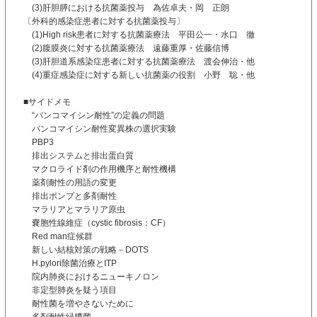
(3)肝胆膵における抗菌薬投与 為佐卓夫・岡 正朗
〔外科的感染症患者に対する抗菌薬投与〕
(1)High risk患者に対する抗菌薬療法 平田公一・水口 徹
(2)腹膜炎に対する抗菌薬療法 遠藤重厚・佐藤信博
(3)肝胆道系感染症患者に対する抗菌薬療法 渡会伸治・他
(4)重症感染症に対する新しい抗菌薬の役割 小野 聡・他
■サイドメモ
“バンコマイシン耐性”の定義の問題
バンコマイシン耐性変異株の選択実験
PBP3
排出システムと排出蛋白質
マクロライド剤の作用機序と耐性機構
薬剤耐性の用語の変更
排出ポンプと多剤耐性
マラリアとマラリア原虫
嚢胞性線維症（cystic fibrosis：CF）
Red man症候群
新しい結核対策の戦略－DOTS
H.pylori除菌治療とITP
院内肺炎におけるニューキノロン
非定型肺炎を疑う項目
耐性菌を増やさないために
多剤耐性緑膿菌