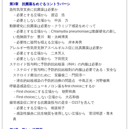
第3章 抗菌薬をめぐるコントラバーシ
急性気管支炎に抗菌薬は必要か
－必要とする立場から 渡辺 浩
－必要としない立場から 中浜 力
動脈硬化に抗菌薬は必要か－クラミジア感染をめぐって
－必要とする立場から：Chlamydia pneumoniaeは動脈硬化の新し
い危険因子か 豊川 毅・太崎博美
－必要性に疑問を唱える立場から 岸本寿男
アレルギー性気管支肺アスペルギルス症に抗真菌薬は必要か
－必要とする立場から 二木芳人
－必要としない立場から 下田照文
ステロイド投与時に予防的抗結核薬（INH）の内服は必要か
－ステロイド投与時に予防的抗結核剤の内服は必要である：安全な
ステロイド療法のために 安藤俊二・門田淳一
－潜在的結核感染の予防的治療の問題点 中島正光・河野修興
呼吸器感染症にニューキノロン薬をfirst choiceにするか
－First choiceにする立場から 朝野和典
－First choiceにしない立場から 大石和徳
腸管感染症に対する抗菌薬投与の是非－O157を含んで
－必要とする立場から 相楽裕子
－感染性腸炎に抗生物質を使用しない立場から 菅沼明彦・青木
眞