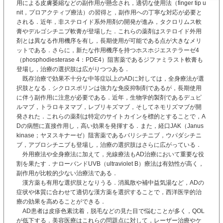
用による皮膚萎縮などの副作用が懸念され，適切な使用法（finger tip u
nit，プロアクティブ療法）の習得と，副作用への丁寧な対応が必要と
される．近年，非ステロイド系外用剤の開発が進み，タクロリムス軟
膏やデルゴシチニブ軟膏が登場した．これらの薬剤はステロイド外用
剤とは異なる作用機序を有し，長期使用が可能である点が大きなメリ
ットである．さらに，新たな作用機序を持つホスホジエステラーゼ4
（phosphodiesterase 4：PDE4）阻害薬であるジファミラスト軟膏も
登場し，治療の選択肢は広がりつつある．
既存治療で効果不十分な中等症以上のADに対しては，全身療法が選
択肢となる．シクロスポリンは強力な免疫抑制剤であるが，長期使用
に伴う副作用に注意が必要である．近年，生物学的製剤であるデュピ
ルマブ，トラロキヌマブ，レブリキズマブ，そしてネモリズマブが開
発された．これらの薬剤は特定のサイトカインを標的とすることで，A
Dの病態に直接作用し，高い効果を発揮する．また，経口JAK（Janus
kinase；ヤヌスキナーゼ）阻害薬であるバリシチニブ，ウパダシチニ
ブ，アブロシチニブも登場し，治療の選択肢はさらに広がっている．
外用療法や全身療法に加えて，光線療法もAD治療において重要な役
割を果たす．ナローバンドUVB（ultraviolet B）療法は有効性が高く，
副作用が比較的少ない治療法である．
漢方薬も有用な選択肢となりうる．消風散や補中益気湯など，ADの
症状や体質に合わせて適切な漢方薬を選択することで，西洋医学的治
療の効果を高めることができる．
AD患者は皮疹色素沈着，脱毛などの見た目で悩むことが多く，QOL
が低下する．美容医療はこれらの問題点に対して，レーザー治療やケ