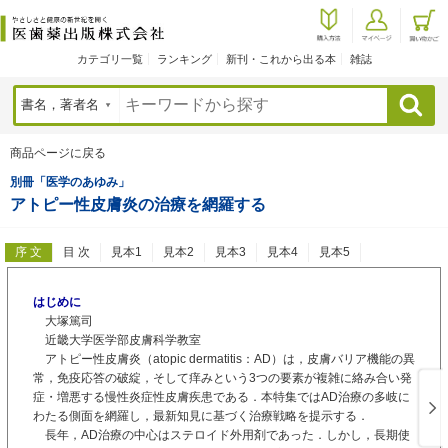
カテゴリ一覧
ランキング
新刊・これから出る本
雑誌
検索
商品ページに戻る
別冊「医学のあゆみ」
アトピー性皮膚炎の治療を網羅する
序 文
目 次
見本1
見本2
見本3
見本4
見本5
はじめに
大塚篤司
近畿大学医学部皮膚科学教室
アトピー性皮膚炎（atopic dermatitis：AD）は，皮膚バリア機能の異
常，免疫応答の破綻，そして痒みという3つの要素が複雑に絡み合い発
症・増悪する慢性炎症性皮膚疾患である．本特集ではAD治療の多岐に
わたる側面を網羅し，最新知見に基づく治療戦略を提示する．
長年，AD治療の中心はステロイド外用剤であった．しかし，長期使