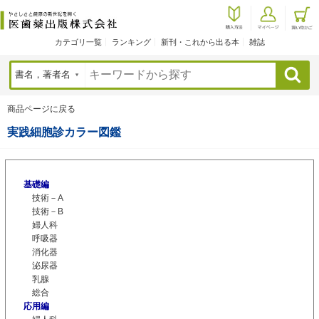
カテゴリ一覧
ランキング
新刊・これから出る本
雑誌
検索
商品ページに戻る
実践細胞診カラー図鑑
基礎編
技術－A
技術－B
婦人科
呼吸器
消化器
泌尿器
乳腺
総合
応用編