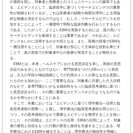
の過程を指し，対象者と医療者とのコミュニケーションの媒体でもあ
る．エビデンスとして，臨床疫学に基づくリサーチエビンデスの重要
性が指摘されているが，これは医療者の経験や病態生理学による理論
的な根拠を否定するものではなく，むしろ，リサーチエビデンスを付
加することによって，一層透明で明快な臨床判断を行おうとするもの
である．したがって，よりよいEBMを実践するためには，質の高いリ
サーチエビデンスを集積することは重要であるが，それ以上に，エビ
デンスをいかに活用するかが大切となる．また，医療の現場でEBMを
一層活用することによって，対象者が安心して主体的な役割を果たす
ことで，真の意味での対象者中心の医療が実現することが期待され
る．
EBMとは，本来，ヘルスケアにおける意思決定を表し，医師の意思
決定のみを示したものではない．専門領域をつけたEB○○という表現
は，介入の手段や帰結指標としての代用ポイントが異なる点を意図し
たものかも知れない．ここで重要な点は，対象者に共通した介入目標
のなかで，各専門職がいかなる独自性をもった臨床思考過程に基づい
た意思決定を行い，その際に重要なエビデンスがどのようなものであ
るかを明らかにすることにある．
そこで，本書においては『エビデンスに基づく理学療法―活用と臨
床思考過程の実際―』と題し，理学療法の臨床思考過程を明らかにし
つつ，その思考過程のなかで重要なエビデンスを整理することを狙い
とした．その目標は，エビデンスの活用，EBMの活用によって，対象
者の勇気と自信をもった行動の変容と維持を支援することにある．理
学療法におけるEBMを確立することは，理学療法の独自性を明確に