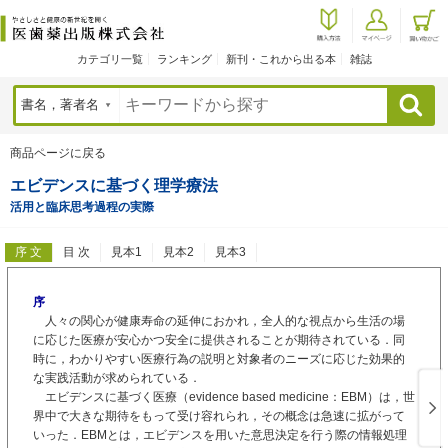
カテゴリ一覧
ランキング
新刊・これから出る本
雑誌
検索
商品ページに戻る
エビデンスに基づく理学療法
活用と臨床思考過程の実際
序 文
目 次
見本1
見本2
見本3
序
人々の関心が健康寿命の延伸におかれ，全人的な視点から生活の場
に応じた医療が安心かつ安全に提供されることが期待されている．同
時に，わかりやすい医療行為の説明と対象者のニーズに応じた効果的
な実践活動が求められている．
エビデンスに基づく医療（evidence based medicine：EBM）は，世
界中で大きな期待をもって受け容れられ，その概念は急速に拡がって
いった．EBMとは，エビデンスを用いた意思決定を行う際の情報処理