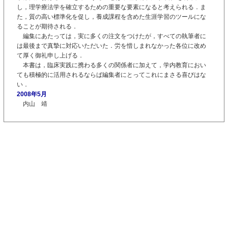
し，理学療法学を確立するための重要な要素になると考えられる．ま
た，質の高い標準化を促し，養成課程を含めた生涯学習のツールにな
ることが期待される．
編集にあたっては，実に多くの注文をつけたが，すべての執筆者に
は最後まで真摯に対応いただいた．労を惜しまれなかった各位に改め
て厚く御礼申し上げる．
本書は，臨床実践に携わる多くの関係者に加えて，学内教育におい
ても積極的に活用されるならば編集者にとってこれにまさる喜びはな
い．
2008年5月
内山 靖