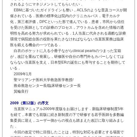
されるようにマネジメントしてもらいたい．
EBMに基づいたガイドラインも整い，ACLSのような普及コースが開
催されている．医療の標準化は院内のクリニカルパス，電子カルテ
化，第三者評価，DPCといった形で進んでいる．患者，市民から信任
を受けた医師としての診療のプロセス，アウトカムを含めた情報の透
明性を高める努力が求められている．1人当直に代弁される過酷な診療
環境で病院総合医の役割を果たさなければならない当直医業務は臨床
医を鍛える機会の一つである．
白衣のポケットに入る小冊子ながらclinical pearlsのつまった宝箱
が，改訂を重ねて発展し，研修医や自分の専門外もカバーしなくては
ならない当直医を支え，日本型ERの誕生にも寄与することを期待して
いる．
2009年1月
聖マリアンナ医科大学救急医学教授/
救命救急センター長/臨床研修センター長
箕輪良行
2009（第12版）の序文
当直医マニュアル2009年度版をお届けします．新臨床研修制度5年
を経て，本書でも前版に続き新制度の下で研修する若手医師を多数編
集委員に迎え，ユーザー側からの視点も踏まえた改訂に取り組みまし
た．
今回の改定で特に目指したことは，特別な対応を必要とする場面で