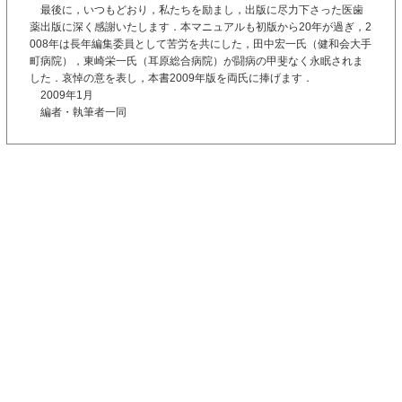
最後に，いつもどおり，私たちを励まし，出版に尽力下さった医歯
薬出版に深く感謝いたします．本マニュアルも初版から20年が過ぎ，2
008年は長年編集委員として苦労を共にした，田中宏一氏（健和会大手
町病院），東崎栄一氏（耳原総合病院）が闘病の甲斐なく永眠されま
した．哀悼の意を表し，本書2009年版を両氏に捧げます．
2009年1月
編者・執筆者一同