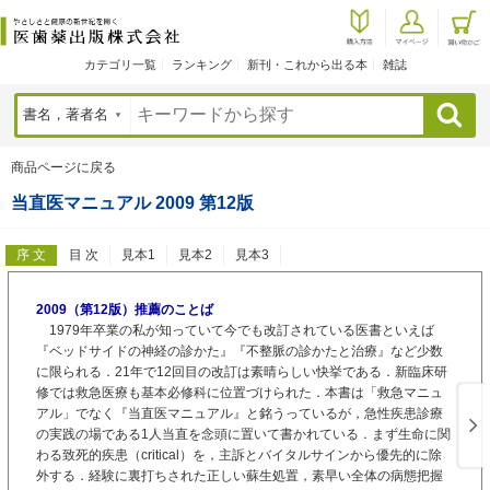
カテゴリ一覧
ランキング
新刊・これから出る本
雑誌
検索
商品ページに戻る
当直医マニュアル 2009 第12版
序 文
目 次
見本1
見本2
見本3
2009（第12版）推薦のことば
1979年卒業の私が知っていて今でも改訂されている医書といえば
『ベッドサイドの神経の診かた』『不整脈の診かたと治療』など少数
に限られる．21年で12回目の改訂は素晴らしい快挙である．新臨床研
修では救急医療も基本必修科に位置づけられた．本書は「救急マニュ
アル」でなく『当直医マニュアル』と銘うっているが，急性疾患診療
の実践の場である1人当直を念頭に置いて書かれている．まず生命に関
わる致死的疾患（critical）を，主訴とバイタルサインから優先的に除
外する．経験に裏打ちされた正しい蘇生処置，素早い全体の病態把握