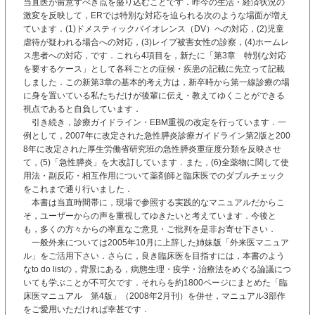
当直医が留意すべき点を盛り込むことです．昨今の生活・経済状況の
激変を反映して，ERでは特別な対応を迫られる次のような場面が増え
ています．(1)ドメスティックバイオレンス（DV）への対応，(2)児童
虐待が疑われる場合への対応，(3)レイプ被害女性の診察，(4)ホームレ
ス患者への対応，です．これら4項目を，新たに「第3章 特別な対応
を要するケース」として各科ごとの症候・疾患の記載に先立って記載
しました．この新第3章の基本的考え方は，新卒時から第一線診療の場
に身を置いている私たちだけが後輩に伝え・教えてゆくことができる
視点であると自負しています．
引き続き，診療ガイドライン・EBM重視の改定を行っています．一
例として，2007年に改定された急性膵炎診療ガイドライン第2版と200
8年に改定された厚生労働省研究班の急性膵炎重症度分類を反映させ
て，(5)「急性膵炎」を大改訂しています．また，(6)全薬物に関して使
用法・副反応・相互作用について薬剤師と臨床医でのダブルチェック
をこれまで通り行いました．
本書は当直時間帯に，現場で参照する実践的なマニュアルだからこ
そ，ユーザーからの声を重視してゆきたいと考えています．今後と
も，多くの方々からの率直なご意見・ご批判を是非お寄せ下さい．
一般外来については2005年10月に上辞した姉妹版「外来医マニュア
ル」をご活用下さい．さらに，良き臨床医を目指すには，本書のよう
なto do listの，背景にある，病態生理・疫学・治療法をめぐる論議につ
いても学ぶことが不可欠です．それらを約1800ページにまとめた「臨
床医マニュアル 第4版」（2008年2月刊）を併せ，マニュアル3部作
をご愛用いただければ幸甚です．