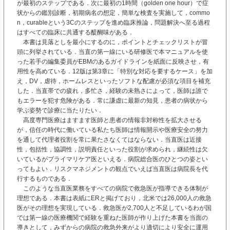
が最初のステップである．次に最初の1時間（golden one hour）で症
状からの鑑別診断，初期病名の想定，簡単な検査を実施して，commo
n，curableという3Cのステップを進め臨床推論，問題解決へ至る過程
はすべての臨床に共通する醍醐味がある．
本書は見落としを最小にするのに，ポイントとチェックリストが冒
頭に列挙されている．当直の第一線にいる研修医で本マニュアルを使
った若手の編集委員がEBMのあるガイドラインを紙面に反映させ，有
用性を高めている．12版は第3章に「特別な対応を要するケース」を加
え，DV，虐待，ホームレスといったソフトな配慮が必須な項目を補充
した．当直帯での疲れ，多忙さ，経験の未熟さによって，医師は誰で
もエラーを犯す危険がある．常に謙虚に最新の知見，患者の病状から
学ぶ姿勢で診療に当たりたい．
高度専門医療はますます医師と患者の情報非対称性を拡大させる
が，信任の時代に働いている私たち医師は情報開示や医療安全の努力
を通して代理者役割を常に果たさなくてはならない．当直医は近接
性，包括性，協調性，説明責任といった役割が求められ，継続性は欠
いているがプライマリケア医といえる．病院総合医のひとつの姿とい
ってもよい．リスクマネジメントの観点でいえば当直医は病院長を代
行するものである．
このような当直医業務をすべての病院で救急医が指導できる体制が
理想である．本書は表紙にERと掲げており，北米では26,000人の救急
医がその理想を実現している．救急医が2,700人と不足しているわが国
では第一線の医療機関で経験を重ねた医師が作り上げた本書を当面の
導きとして，みずからの病院の救急外来がより適切により安全に運用