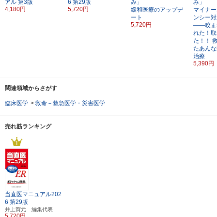
アル
第3版
6
第29版
み」
み」
4,180円
5,720円
緩和医療のアップデ
マイナー
ート
ンシー対
5,720円
――咬ま
れた！取
た！！
たあんな
治療
5,390円
関連領域からさがす
臨床医学
>
救命－救急医学・災害医学
売れ筋ランキング
当直医マニュアル202
6
第29版
井上賀元 編集代表
5,720円