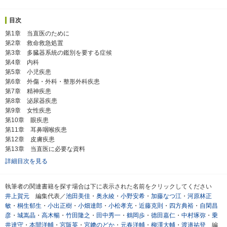
目次
第1章 当直医のために
第2章 救命救急処置
第3章 多臓器系統の鑑別を要する症候
第4章 内科
第5章 小児疾患
第6章 外傷・外科・整形外科疾患
第7章 精神疾患
第8章 泌尿器疾患
第9章 女性疾患
第10章 眼疾患
第11章 耳鼻咽喉疾患
第12章 皮膚疾患
第13章 当直医に必要な資料
詳細目次を見る
執筆者の関連書籍を探す場合は下に表示された名前をクリックしてください
井上賀元
編集代表／
池田美佳
・
奥永綾
・
小野安希
・
加藤なつ江
・
河原林正
敏
・
桐生郁生
・
小出正樹
・
小畑達郎
・
小松孝充
・
近藤克則
・
四方典裕
・
自閑昌
彦
・
城嵩晶
・
高木暢
・
竹田隆之
・
田中秀一
・
鶴岡歩
・
德田嘉仁
・
中村琢弥
・
乗
井達守
・
本間洋輔
・
宮阪英
・
宮﨑のどか
・
元春洋輔
・
柳澤大輔
・
渡邉祐登
編