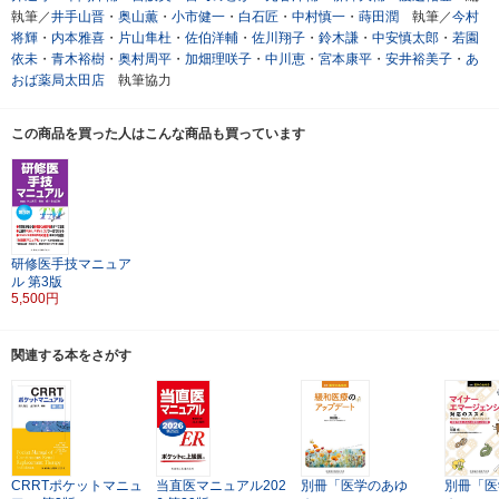
執筆／
井手山晋
・
奥山薫
・
小市健一
・
白石匠
・
中村慎一
・
蒔田潤
執筆／
今村
将輝
・
内本雅喜
・
片山隼杜
・
佐伯洋輔
・
佐川翔子
・
鈴木謙
・
中安慎太郎
・
若園
依未
・
青木裕樹
・
奥村周平
・
加畑理咲子
・
中川恵
・
宮本康平
・
安井裕美子
・
あ
おば薬局太田店
執筆協力
この商品を買った人はこんな商品も買っています
研修医手技マニュア
ル
第3版
5,500円
関連する本をさがす
CRRTポケットマニュ
当直医マニュアル202
別冊「医学のあゆ
別冊「医