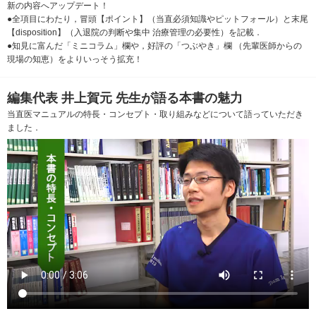
新の内容へアップデート！
●全項目にわたり，冒頭【ポイント】（当直必須知識やピットフォール）と末尾
【disposition】（入退院の判断や集中 治療管理の必要性）を記載．
●知見に富んだ「ミニコラム」欄や，好評の「つぶやき」欄 （先輩医師からの
現場の知恵）をよりいっそう拡充！
編集代表 井上賀元 先生が語る本書の魅力
当直医マニュアルの特長・コンセプト・取り組みなどについて語っていただき
ました．