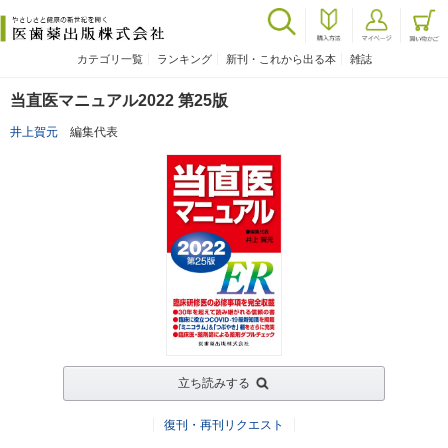
カテゴリ一覧
ランキング
新刊・これから出る本
雑誌
当直医マニュアル2022 第25版
井上賀元
編集代表
立ち読みする
復刊・再刊リクエスト