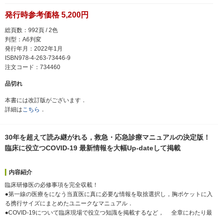
発行時参考価格 5,200円
総頁数：992頁 / 2色
判型：A6判変
発行年月：2022年1月
ISBN978-4-263-73446-9
注文コード：734460
品切れ
本書には改訂版がございます．
詳細は
こちら
．
30年を超えて読み継がれる，救急・応急診療マニュアルの決定版！
臨床に役立つCOVID-19 最新情報を大幅Up-dateして掲載
内容紹介
臨床研修医の必修事項を完全収載！
●第一線の医療をになう当直医に真に必要な情報を取捨選択し，胸ポケットに入
る携行サイズにまとめたユニークなマニュアル．
●COVID-19について臨床現場で役立つ知識を掲載するなど， 全章にわたり最