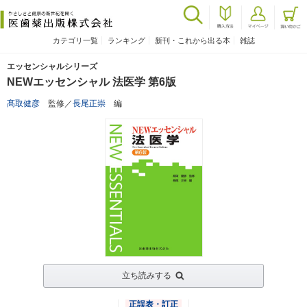
カテゴリ一覧
ランキング
新刊・これから出る本
雑誌
エッセンシャルシリーズ
NEWエッセンシャル 法医学 第6版
髙取健彦
監修／
長尾正崇
編
立ち読みする
正誤表・訂正