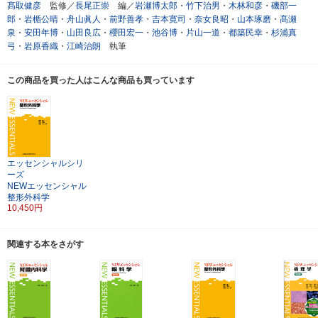
髙取健彦
監修／
長尾正崇
編／
岩瀬博太郎
・
竹下治男
・
木林和彦
・
磯部一
郎
・
岩楯公晴
・
舟山眞人
・
前野善孝
・
吉本寛司
・
奈女良昭
・
山本琢磨
・
髙瀬
泉
・
安田年博
・
山田良広
・
櫻田宏一
・
池谷博
・
片山一道
・
都築民幸
・
杉浦真
弓
・
岩原香織
・
江崎治朗
執筆
この商品を買った人はこんな商品も買っています
エッセンシャルシリ
ーズ
NEWエッセンシャル
整形外科学
10,450円
関連する本をさがす