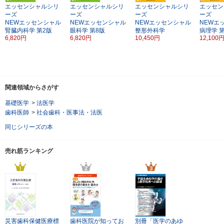
エッセンシャルシリ
エッセンシャルシリ
エッセンシャルシリ
エッセン
ーズ
ーズ
ーズ
ーズ
NEWエッセンシャル
NEWエッセンシャル
NEWエッセンシャル
NEWエ
腎臓内科学
第2版
眼科学
第8版
整形外科学
病理学
6,820円
6,820円
10,450円
12,100
関連領域からさがす
基礎医学
>
法医学
歯科医師
>
社会歯科・医事法・法医
同じシリーズの本
売れ筋ランキング
災害歯科保健医療標
歯科医院が知ってお
別冊「医学のあゆ