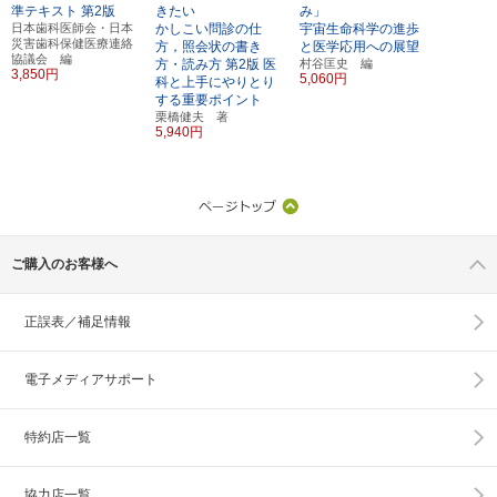
準テキスト
第2版
きたい
み」
日本歯科医師会・日本
かしこい問診の仕
宇宙生命科学の進歩
災害歯科保健医療連絡
方，照会状の書き
と医学応用への展望
協議会 編
方・読み方
第2版
医
村谷匡史 編
3,850円
5,060円
科と上手にやりとり
する重要ポイント
栗橋健夫 著
5,940円
ご購入のお客様へ
正誤表／補足情報
電子メディアサポート
特約店一覧
協力店一覧