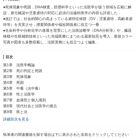
●死体現象や死因，DNA検査，賠償科学といった法医学が扱う領域を広範に解
説．身元確認や児童虐待の対応に必須の法歯科医学の内容も詳述した．
●改訂では，社会的関心の高まっている虐待症候群（DV，児童虐待，高齢者虐
待等）を充実させ，捜査関係者や福祉関係者に役立つ一冊．
●生命科学や分析化学の進展を背景にした法医診断学（DNA分析等）や，臓器
移植や生殖補助技術といった先端医療にまつわる最新知見を導入．新規カラー
写真や図表も多数収載し，法医実務にも役立つよう編集．
目次
第1章 法医学概論
第2章 死の判定と死因
第3章 死体現象
第4章 死因
第5章 中毒（法中毒）
第6章 性と法医学
第7章 血液型と個人識別
第8章 現代社会と法医学の接点
第9章 医と法
詳細目次を見る
執筆者の関連書籍を探す場合は下に表示された名前をクリックしてください