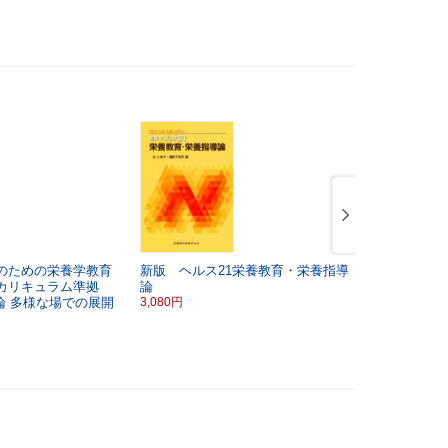
のための栄養学教育
新版 ヘルス21栄養教育・栄養指導
栄養指導と
カリキュラム準拠
論
ウンセリン
論
多様な場での展開
3,080円
3,080円