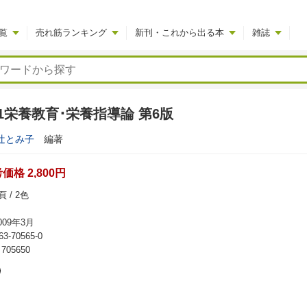
覧
売れ筋ランキング
新刊・これから出る本
雑誌
1栄養教育･栄養指導論 第6版
辻とみ子
編著
格 2,800円
 / 2色
09年3月
63-70565-0
05650