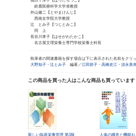
堀田千津子【ほったちづこ】
鈴鹿医療科学大学准教授
外山健二【とやまけんじ】
西南女学院大学教授
辻 とみ子【つじとみこ】
同 上
長谷川孝子【はせがわたかこ】
名古屋文理栄養士専門学校栄養士科長
執筆者の関連書籍を探す場合は下に表示された名前をクリ
大野知子
・
辻とみ子
編著／
江田節子
・
高橋史江
・
須永美
この商品を買った人はこんな商品も買っています
新しい臨床栄養管理
第3版
人体の構造と機能お