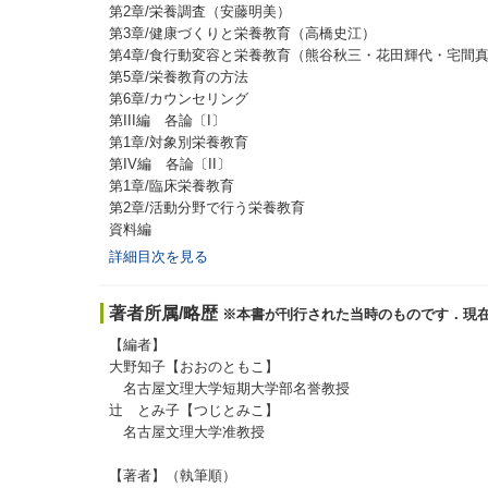
第2章/栄養調査（安藤明美）
第3章/健康づくりと栄養教育（高橋史江）
第4章/食行動変容と栄養教育（熊谷秋三・花田輝代・宅間
第5章/栄養教育の方法
第6章/カウンセリング
第III編 各論〔I〕
第1章/対象別栄養教育
第IV編 各論〔II〕
第1章/臨床栄養教育
第2章/活動分野で行う栄養教育
資料編
詳細目次を見る
著者所属/略歴
※本書が刊行された当時のものです．現
【編者】
大野知子【おおのともこ】
名古屋文理大学短期大学部名誉教授
辻 とみ子【つじとみこ】
名古屋文理大学准教授
【著者】（執筆順）