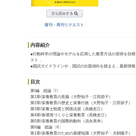
立ち読みする
復刊・再刊リクエスト
内容紹介
●行動科学の理論やモデルを応用した教育方法の習得を目
スト．
●国試ガイドラインや，国試の出題傾向を踏まえ，最新情報
目次
第I編 総論〔I〕
第1章/栄養教育の意義（大野知子・江田節子）
第2章/栄養教育の歴史と栄養行政（大野知子・江田節子）
第3章/栄養士制度と関係法規（高橋史江）
第4章/食環境づくりと栄養教育（高橋史江）
第5章/栄養教育の国際的動向（須永美幸）
第II編 総論〔II〕
第1章/栄養教育のための基礎知識（大野知子・犬飼陽子）