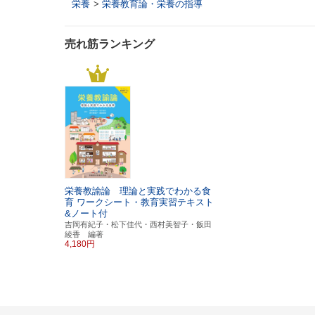
栄養
>
栄養教育論・栄養の指導
売れ筋ランキング
栄養教諭論 理論と実践でわかる食
育
ワークシート・教育実習テキスト
&ノート付
吉岡有紀子・松下佳代・西村美智子・飯田
綾香 編著
4,180円