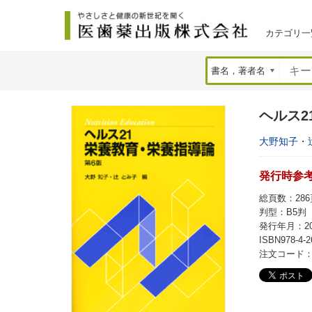
カテゴリ一
ヘルス2
大野知子
・
発行時参考価
総頁数：286頁
判型：B5判
発行年月：20
ISBN978-4-2
注文コード：7