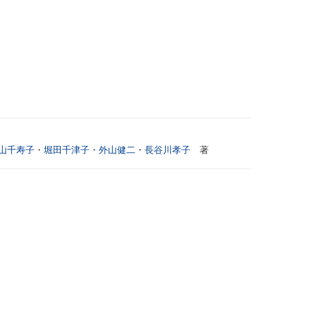
山千寿子
・
堀田千津子
・
外山健二
・
長谷川孝子
著