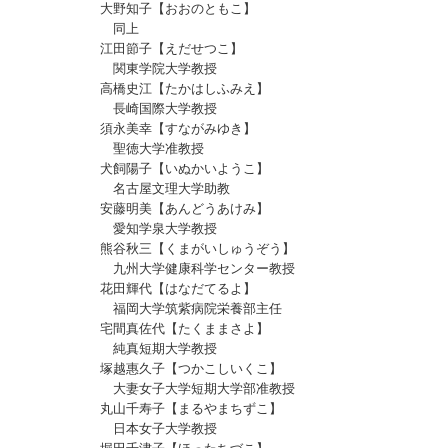
大野知子【おおのともこ】
同上
江田節子【えだせつこ】
関東学院大学教授
高橋史江【たかはしふみえ】
長崎国際大学教授
須永美幸【すながみゆき】
聖徳大学准教授
犬飼陽子【いぬかいようこ】
名古屋文理大学助教
安藤明美【あんどうあけみ】
愛知学泉大学教授
熊谷秋三【くまがいしゅうぞう】
九州大学健康科学センター教授
花田輝代【はなだてるよ】
福岡大学筑紫病院栄養部主任
宅間真佐代【たくままさよ】
純真短期大学教授
塚越惠久子【つかこしいくこ】
大妻女子大学短期大学部准教授
丸山千寿子【まるやまちずこ】
日本女子大学教授