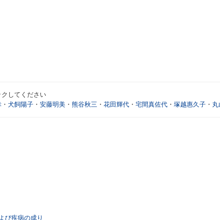
ックしてください
幸
・
犬飼陽子
・
安藤明美
・
熊谷秋三
・
花田輝代
・
宅間真佐代
・
塚越惠久子
・
丸
よび疾病の成り