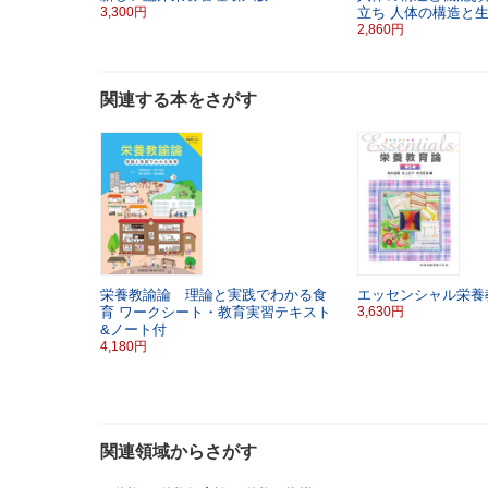
3,300円
立ち
人体の構造と
2,860円
関連する本をさがす
栄養教諭論 理論と実践でわかる食
エッセンシャル栄養
育
ワークシート・教育実習テキスト
3,630円
&ノート付
4,180円
関連領域からさがす