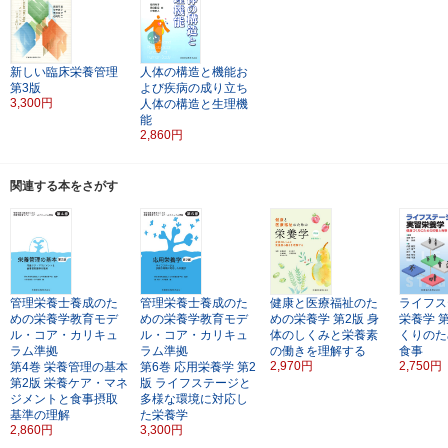
新しい臨床栄養管理
人体の構造と機能お
第3版
よび疾病の成り立ち
3,300円
人体の構造と生理機
能
2,860円
関連する本をさがす
管理栄養士養成のた
管理栄養士養成のた
健康と医療福祉のた
ライフス
めの栄養学教育モデ
めの栄養学教育モデ
めの栄養学
第2版
身
栄養学
ル・コア・カリキュ
ル・コア・カリキュ
体のしくみと栄養素
くりのた
ラム準拠
ラム準拠
の働きを理解する
食事
2,970円
2,750円
第4巻
栄養管理の基本
第6巻
応用栄養学
第2
第2版
栄養ケア・マネ
版
ライフステージと
ジメントと食事摂取
多様な環境に対応し
基準の理解
た栄養学
2,860円
3,300円