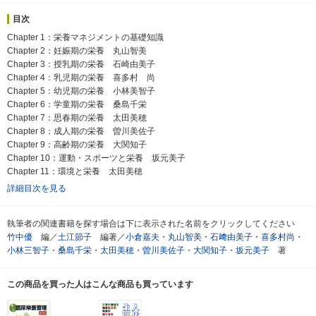
目次
Chapter 1：栄養マネジメントの基礎知識
Chapter 2：妊娠期の栄養 丸山智美
Chapter 3：授乳期の栄養 石崎由美子
Chapter 4：乳児期の栄養 喜多村 尚
Chapter 5：幼児期の栄養 小林美智子
Chapter 6：学童期の栄養 桑島千栄
Chapter 7：思春期の栄養 太田美穂
Chapter 8：成人期の栄養 曽川美佐子
Chapter 9：高齢期の栄養 大関知子
Chapter 10：運動・スポーツと栄養 坂元美子
Chapter 11：環境と栄養 太田美穂
詳細目次を見る
執筆者の関連書籍を探す場合は下に表示された名前をクリックしてください
竹中優
編／
土江節子
編著／
小倉嘉夫
・
丸山智美
・
石﨑由美子
・
喜多村尚
・
小林三智子
・
桑島千栄
・
太田美穂
・
曽川美佐子
・
大関知子
・
坂元美子
著
この商品を買った人はこんな商品も買っています