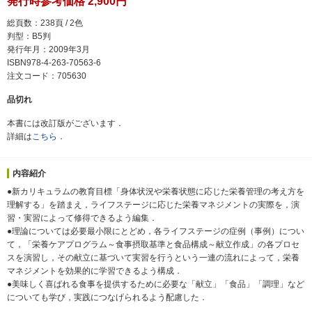
発行時参考価格 2,900円
総頁数：238頁 / 2色
判型：B5判
発行年月：2009年3月
ISBN978-4-263-70563-6
注文コード：705630
品切れ
本書には改訂版がございます．
詳細は
こちら
．
内容紹介
●新カリキュラムの教育目標「身体状況や栄養状態に応じた栄養管理の考え方を
理解する」を踏まえ，ライフステージに応じた栄養マネジメントの実際を，演
習・実習によって修得できるよう編集．
●理論については必要最小限にとどめ，各ライフステージの症例（事例）につい
て，「栄養ケアプログラム～食事摂取基準と食品構成～献立作成」の各プロセ
スを演習し，その献立に基づいて実習を行うという一連の流れによって，栄養
マネジメントを効果的に学習できるよう構成．
●美味しく喜ばれる食事を提供するために必要な「献立」「食品」「調理」など
についても学び，実践につなげられるよう配慮した．