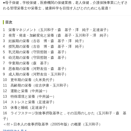
●母子保健，学校保健，医療機関の保健業務，老人保健，介護保険事業にたずさ
わる管理栄養士や栄養士，健康科学を目指す人びとのためにも最適！
目次
1 栄養マネジメント（玉川和子・森 基子・澤 純子・足達淑子）
2 発育・発達・加齢変化と栄養（森 基子・玉川和子・澤 純子）
3 妊娠期の栄養（古谷 博・森 基子・澤 純子）
4 授乳期の栄養（古谷 博・森 基子・澤 純子）
5 乳児期の栄養（守田哲朗・森 基子）
6 幼児期の栄養（守田哲朗・森 基子）
7 学童期の栄養（森 基子）
8 思春期の栄養（河野友信・森 基子）
9 成人期の栄養（河野友信・玉川和子）
10 更年期の栄養（久米美代子）
11 高齢期の栄養（佐古伊康・玉川和子）
12 運動と栄養（中井誠一）
13 特殊環境と栄養（中井誠一）
14 ストレスと栄養（足達淑子）
15 休養と睡眠（足達淑子）
16 ライフステージ別食事摂取基準と，その活用のしかた（玉川和子・森 基
子）
＜付＞日本人の食事摂取基準（2005年版）の概要（玉川和子）