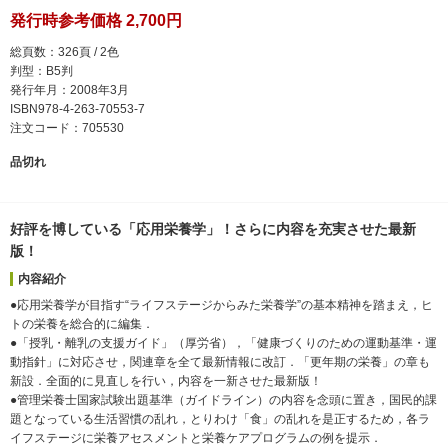
発行時参考価格 2,700円
総頁数：326頁 / 2色
判型：B5判
発行年月：2008年3月
ISBN978-4-263-70553-7
注文コード：705530
品切れ
好評を博している「応用栄養学」！さらに内容を充実させた最新
版！
内容紹介
●応用栄養学が目指す“ライフステージからみた栄養学”の基本精神を踏まえ，ヒ
トの栄養を総合的に編集．
●「授乳・離乳の支援ガイド」（厚労省），「健康づくりのための運動基準・運
動指針」に対応させ，関連章を全て最新情報に改訂．「更年期の栄養」の章も
新設．全面的に見直しを行い，内容を一新させた最新版！
●管理栄養士国家試験出題基準（ガイドライン）の内容を念頭に置き，国民的課
題となっている生活習慣の乱れ，とりわけ「食」の乱れを是正するため，各ラ
イフステージに栄養アセスメントと栄養ケアプログラムの例を提示．