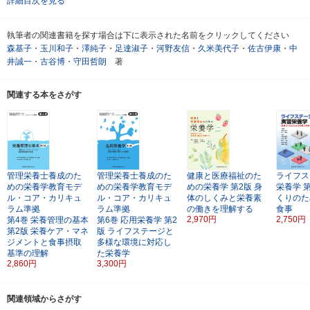
詳細目次を見る
執筆者の関連書籍を探す場合は下に表示された名前をクリックしてください
森基子
・
玉川和子
・
澤純子
・
足達淑子
・
河野友信
・
久米美代子
・
佐古伊康
・
中
井誠一
・
古谷博
・
守田哲朗
著
関連する本をさがす
管理栄養士養成のた
管理栄養士養成のた
健康と医療福祉のた
ライフス
めの栄養学教育モデ
めの栄養学教育モデ
めの栄養学
第2版
身
栄養学
ル・コア・カリキュ
ル・コア・カリキュ
体のしくみと栄養素
くりのた
ラム準拠
ラム準拠
の働きを理解する
食事
2,970円
2,750円
第4巻
栄養管理の基本
第6巻
応用栄養学
第2
第2版
栄養ケア・マネ
版
ライフステージと
ジメントと食事摂取
多様な環境に対応し
基準の理解
た栄養学
2,860円
3,300円
関連領域からさがす