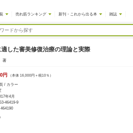
覧
売れ筋ランキング
新刊・これから出る本
雑誌
に適した審美修復治療の理論と実際
著
00円
（本体 16,000円＋税10％）
頁 / カラー
変
17年4月
63-46419-9
64190