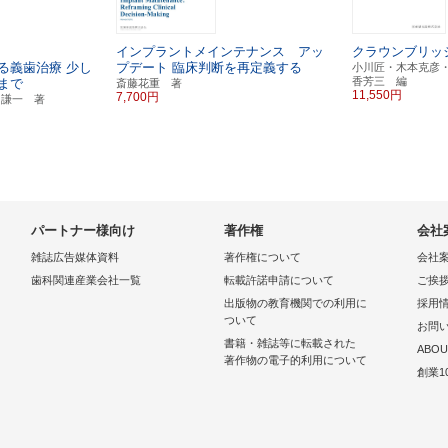
インプラントメインテナンス アッ
クラウンブリッ
る義歯治療
少し
プデート
臨床判断を再定義する
小川匠・木本克彦
香芳三 編
まで
斎藤花重 著
11,550円
7,700円
田謙一 著
パートナー様向け
著作権
会社
雑誌広告媒体資料
著作権について
会社
歯科関連産業会社一覧
転載許諾申請について
ご挨
出版物の教育機関での利用に
採用
ついて
お問
書籍・雑誌等に転載された
ABOU
著作物の電子的利用について
創業1