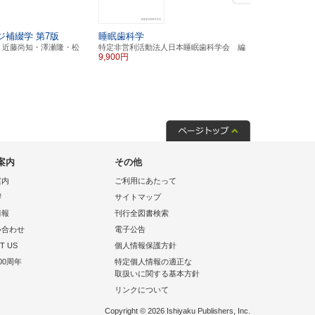
ジ補綴学
第7版
睡眠歯科学
サージカル
を安全・正
・近藤尚知・澤瀬隆・松
特定非営利活動法人日本睡眠歯科学会 編
9,900円
野本秀材 著
11,000円
案内
その他
案内
ご利用にあたって
拶
サイトマップ
情報
刊行全図書検索
い合わせ
電子公告
T US
個人情報保護方針
00周年
特定個人情報の適正な
取扱いに関する基本方針
リンクについて
Copyright © 2026 Ishiyaku Publishers, Inc.