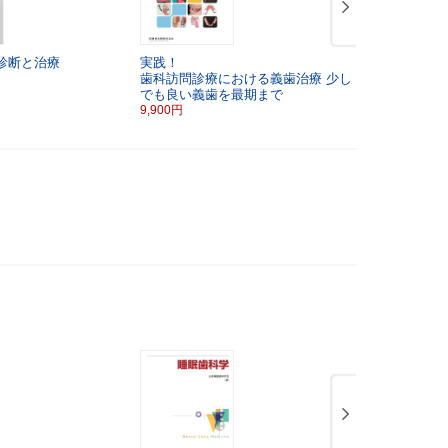
診断と治療
実践！
インプラン
歯科訪問診療における義歯治療
少し
プデート
臨
でも良い義歯を最期まで
7,700円
9,900円