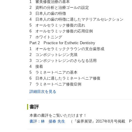
1 審美修復治療の基本
2 資料の分析と治療ゴールの設定
3 日本人の歯の特徴
4 日本人の歯の特徴に適したマテリアルセレクション
5 オールセラミック修復の流れ
6 オールセラミック修復の応用症例
7 ホワイトニング
Part 2 Practice for Esthetic Dentistry
1 オールセラミッククラウンの支台歯形成
2 コンポジットレジン充填
3 コンポジットレジンのさらなる活用
4 接着
5 ラミネートベニアの基本
6 日本人に適したラミネートベニア修復
7 ラミネートベニア修復症例
詳細目次を見る
書評
本書の書評をご覧いただけます！
書評：林 揚春 先生
（『歯界展望』2017年8月号掲載 PD