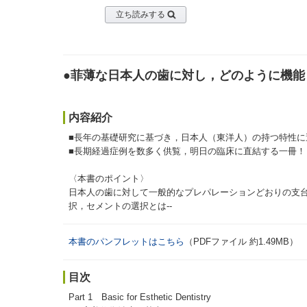
立ち読みする
●菲薄な日本人の歯に対し，どのように機
内容紹介
■長年の基礎研究に基づき，日本人（東洋人）の持つ特性
■長期経過症例を数多く供覧，明日の臨床に直結する一冊！
〈本書のポイント〉
日本人の歯に対して一般的なプレパレーションどおりの支
択，セメントの選択とは--
本書のパンフレットはこちら
（PDFファイル 約1.49MB）
目次
Part 1 Basic for Esthetic Dentistry