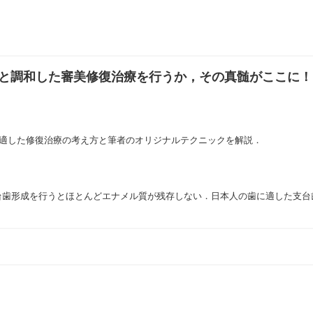
能と調和した審美修復治療を行うか，その真髄がここに！
に適した修復治療の考え方と筆者のオリジナルテクニックを解説．
台歯形成を行うとほとんどエナメル質が残存しない．日本人の歯に適した支台