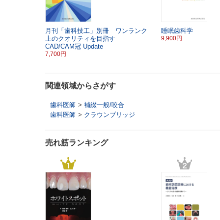
月刊「歯科技工」別冊 ワンランク
睡眠歯科学
上のクオリティを目指す
9,900円
CAD/CAM冠 Update
7,700円
関連領域からさがす
歯科医師
>
補綴一般/咬合
歯科医師
>
クラウンブリッジ
売れ筋ランキング