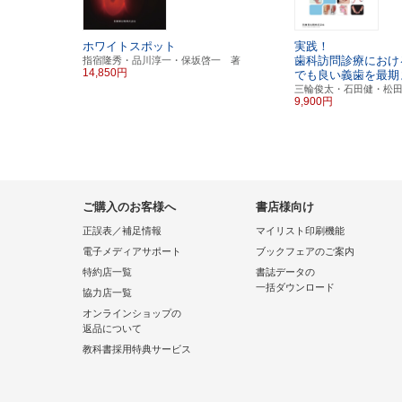
ホワイトスポット
実践！
歯科訪問診療におけ
指宿隆秀・品川淳一・保坂啓一 著
14,850円
でも良い義歯を最期
三輪俊太・石田健・松
9,900円
ご購入のお客様へ
書店様向け
正誤表／補足情報
マイリスト印刷機能
電子メディアサポート
ブックフェアのご案内
特約店一覧
書誌データの
一括ダウンロード
協力店一覧
オンラインショップの
返品について
教科書採用特典サービス