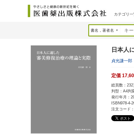
カテゴリ一
日本人
貞光謙一郎
定価 17,6
総頁数：232
判型：A4判
発行年月：20
ISBN978-4-2
注文コード：4