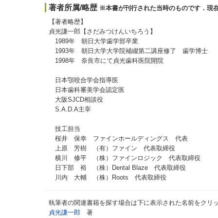
著者所属/略歴
※本書が刊行された当時のものです．現
【著者略歴】
貞光謙一郎【さだみつけんいちろう】
1989年 朝日大学歯学部卒業
1993年 朝日大学大学院補綴第二講座修了 歯学博士
1998年 奈良市にて貞光歯科医院開院
日本顎咬合学会指導医
日本歯科審美学会認定医
大阪SJCD相談役
S.A.D.A主宰
技工担当
桜井 保幸 ファインホールディングス 代表
上原 芳樹 （有）ファイン 代表取締役
横川 修平 （株）ファインロジック 代表取締役
日下部 裕 （株）Dental Blaze 代表取締役
川内 大輔 （株）Roots 代表取締役
執筆者の関連書籍を探す場合は下に表示された名前をクリ
貞光謙一郎
著