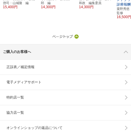
啓司・山城隆 編
郎 編
和政 編集委員
診療報酬
15,400円
14,300円
14,300円
粟野秀
監修
16,500
ご購入のお客様へ
正誤表／補足情報
電子メディアサポート
特約店一覧
協力店一覧
オンラインショップの
返品について