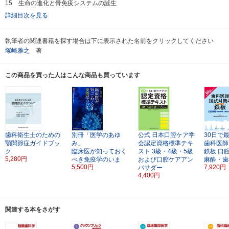
15 生命の進化と骨免疫システムの誕生
詳細目次を見る
執筆者の関連書籍を探す場合は下に表示された名前をクリックしてください
塚崎雅之
著
この商品を買った人はこんな商品も買っています
歯科衛生士のための
別冊「医学のあゆ
公式
日本口腔ケア学
30日で
顎関節症ガイドブッ
み」
会認定資格標準テキ
歯科医師
ク
臨床医が知っておく
スト
3級・4級・5級
鉄板 口
5,280円
べき免疫学のいま
および口腔ケアアン
麻酔・歯
5,500円
7,920円
バサダー
4,400円
関連する本をさがす