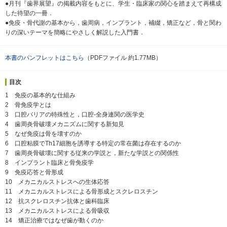
●月刊『歯界展望』の掲載内容をもとに、学生・臨床家の関心を踏まえて再構成
した待望の一冊．
●免疫・骨代謝の基本から，歯周病，インプラント，補綴，矯正など，骨と関わ
りの深いテーマを簡略にやさしく解説した入門書．
本書のパンフレットはこちら
（PDFファイル 約1.77MB）
目次
1 免疫の基本的な仕組み
2 骨免疫学とは
3 口腔バリアの特殊性と，口腔-全身連関の医学史
4 歯周炎骨破壊メカニズムに関する新知見
5 なぜ免疫は骨を壊すのか
6 口腔粘膜でTh17細胞を誘導する特定の常在菌は存在するのか
7 歯周炎骨破壊に関する従来の学説と，新たな学説との関係性
8 インプラント臨床と骨免疫学
9 免疫応答と骨形成
10 メカニカルストレスへの生体応答
11 メカニカルストレスによる骨形成とスクレロスチン
12 抗スクレロスチン抗体と歯科臨床
13 メカニカルストレスによる骨吸収
14 矯正治療ではなぜ歯が動くのか