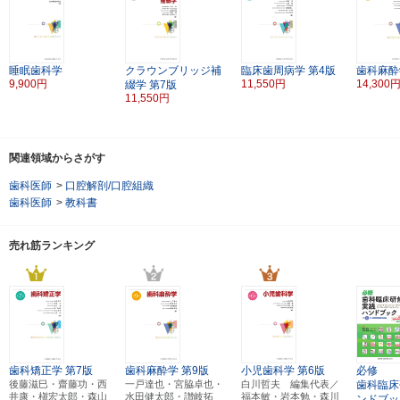
睡眠歯科学
クラウンブリッジ補
臨床歯周病学
第4版
歯科麻酔
9,900円
11,550円
14,300
綴学
第7版
11,550円
関連領域からさがす
歯科医師
>
口腔解剖/口腔組織
歯科医師
>
教科書
売れ筋ランキング
歯科矯正学
第7版
歯科麻酔学
第9版
小児歯科学
第6版
必修
後藤滋巳・齋藤功・西
一戸達也・宮脇卓也・
白川哲夫 編集代表／
歯科臨床
井康・槇宏太郎・森山
水田健太郎・讃岐拓
福本敏・岩本勉・森川
ンドブッ