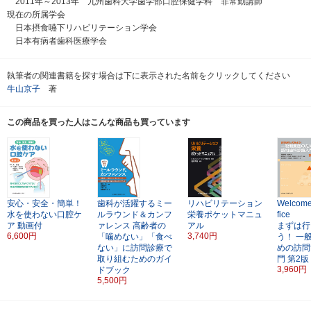
2011年～2013年 九州歯科大学歯学部口腔保健学科 非常勤講師
現在の所属学会
日本摂食嚥下リハビリテーション学会
日本有病者歯科医療学会
執筆者の関連書籍を探す場合は下に表示された名前をクリックしてください
牛山京子
著
この商品を買った人はこんな商品も買っています
安心・安全・簡単！
歯科が活躍するミー
リハビリテーション
Welcome 
水を使わない口腔ケ
ルラウンド＆カンフ
栄養ポケットマニュ
fice
ア
動画付
ァレンス
高齢者の
アル
まずは行
6,600円
3,740円
「噛めない」「食べ
う！
一
ない」に訪問診療で
めの訪問
取り組むためのガイ
門
第2版
3,960円
ドブック
5,500円