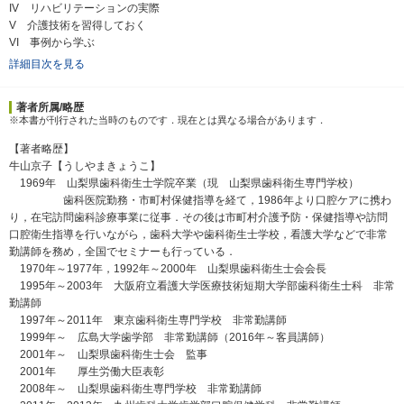
IV リハビリテーションの実際
V 介護技術を習得しておく
VI 事例から学ぶ
詳細目次を見る
著者所属/略歴
※本書が刊行された当時のものです．現在とは異なる場合があります．
【著者略歴】
牛山京子【うしやまきょうこ】
1969年 山梨県歯科衛生士学院卒業（現 山梨県歯科衛生専門学校）
歯科医院勤務・市町村保健指導を経て，1986年より口腔ケアに携わ
り，在宅訪問歯科診療事業に従事．その後は市町村介護予防・保健指導や訪問
口腔衛生指導を行いながら，歯科大学や歯科衛生士学校，看護大学などで非常
勤講師を務め，全国でセミナーも行っている．
1970年～1977年，1992年～2000年 山梨県歯科衛生士会会長
1995年～2003年 大阪府立看護大学医療技術短期大学部歯科衛生士科 非常
勤講師
1997年～2011年 東京歯科衛生専門学校 非常勤講師
1999年～ 広島大学歯学部 非常勤講師（2016年～客員講師）
2001年～ 山梨県歯科衛生士会 監事
2001年 厚生労働大臣表彰
2008年～ 山梨県歯科衛生専門学校 非常勤講師