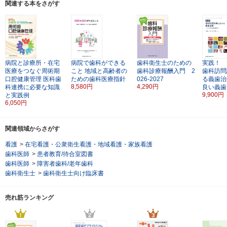
関連する本をさがす
病院と診療所・在宅
病院で歯科ができる
歯科衛生士のための
実践！
医療をつなぐ周術期
こと
地域と高齢者の
歯科診療報酬入門 2
歯科訪問
口腔健康管理
医科歯
ための歯科医療指針
026-2027
る義歯治
8,580円
4,290円
科連携に必要な知識
良い義歯
9,900円
と実践例
6,050円
関連領域からさがす
看護
>
在宅看護・公衆衛生看護・地域看護・家族看護
歯科医師
>
患者教育/待合室図書
歯科医師
>
障害者歯科/老年歯科
歯科衛生士
>
歯科衛生士向け臨床書
売れ筋ランキング