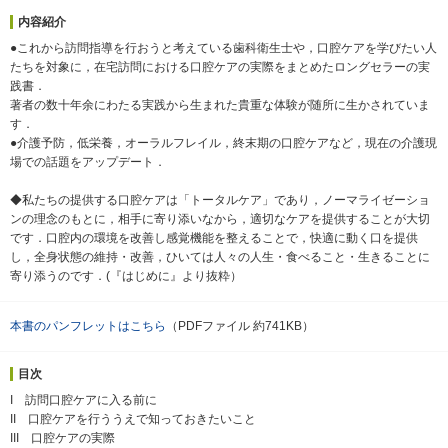
内容紹介
●これから訪問指導を行おうと考えている歯科衛生士や，口腔ケアを学びたい人
たちを対象に，在宅訪問における口腔ケアの実際をまとめたロングセラーの実
践書．
著者の数十年余にわたる実践から生まれた貴重な体験が随所に生かされていま
す．
●介護予防，低栄養，オーラルフレイル，終末期の口腔ケアなど，現在の介護現
場での話題をアップデート．
◆私たちの提供する口腔ケアは「トータルケア」であり，ノーマライゼーショ
ンの理念のもとに，相手に寄り添いなから，適切なケアを提供することが大切
です．口腔内の環境を改善し感覚機能を整えることで，快適に動く口を提供
し，全身状態の維持・改善，ひいては人々の人生・食べること・生きることに
寄り添うのです．(『はじめに』より抜粋）
本書のパンフレットはこちら
（PDFファイル 約741KB）
目次
I 訪問口腔ケアに入る前に
II 口腔ケアを行ううえで知っておきたいこと
III 口腔ケアの実際