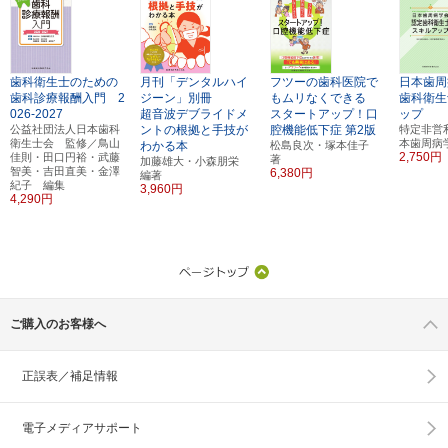
歯科衛生士のための
月刊「デンタルハイ
フツーの歯科医院で
日本歯周
歯科診療報酬入門 2
ジーン」別冊
もムリなくできる
歯科衛生
026-2027
超音波デブライドメ
スタートアップ！口
ップ
公益社団法人日本歯科
ントの根拠と手技が
腔機能低下症
第2版
特定非営
衛生士会 監修／鳥山
本歯周病
わかる本
松島良次・塚本佳子
2,750円
佳則・田口円裕・武藤
著
加藤雄大・小森朋栄
智美・吉田直美・金澤
6,380円
編著
紀子 編集
3,960円
4,290円
ご購入のお客様へ
正誤表／補足情報
電子メディアサポート