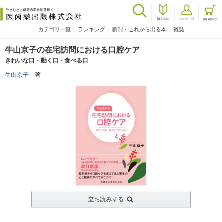
カテゴリ一覧
ランキング
新刊・これから出る本
雑誌
牛山京子の在宅訪問における口腔ケア
きれいな口・動く口・食べる口
牛山京子
著
立ち読みする