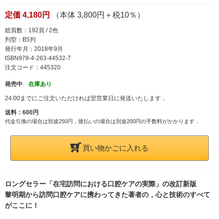
定価 4,180円
（本体 3,800円＋税10％）
総頁数：192頁 / 2色
判型：B5判
発行年月：2018年9月
ISBN978-4-263-44532-7
注文コード：445320
発売中
在庫あり
24:00までにご注文いただければ翌営業日に発送いたします．
送料：600円
代金引換の場合は別途250円，後払いの場合は別途200円の手数料がかかります．
買い物かごに入れる
ロングセラー「在宅訪問における口腔ケアの実際」の改訂新版
黎明期から訪問口腔ケアに携わってきた著者の，心と技術のすべて
がここに！