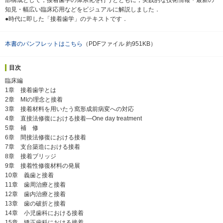
知見・幅広い臨床応用などをビジュアルに解説しました．
●時代に即した「接着歯学」のテキストです．
本書のパンフレットはこちら
（PDFファイル 約951KB）
目次
臨床編
1章 接着歯学とは
2章 MIの理念と接着
3章 接着材料を用いたう窩形成前病変への対応
4章 直接法修復における接着―One day treatment
5章 補 修
6章 間接法修復における接着
7章 支台築造における接着
8章 接着ブリッジ
9章 接着性修復材料の発展
10章 義歯と接着
11章 歯周治療と接着
12章 歯内治療と接着
13章 歯の破折と接着
14章 小児歯科における接着
15章 矯正歯科における接着