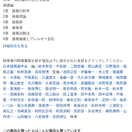
基礎編
1章 接着の科学
2章 接着理論
3章 接着材
4章 被着体
5章 接着試験法
6章 接着修復とアレルギー反応
詳細目次を見る
執筆者の関連書籍を探す場合は下に表示された名前をクリックしてください
日本接着歯学会
編／
鈴木哲也
・
中嶌裕
・
二階堂徹
・
西山典宏
・
日野浦光
・
福
島正義
・
松村英雄
・
高垣智博
監修／
池田正臣
・
伊藤修一
・
井上哲
・
猪越重
久
・
今里聡
・
宇尾基弘
・
江越貴文
・
遠藤一彦
・
大久保力廣
・
興地隆史
・
柏田聰
明
・
亀山敦史
・
北川蘭奈
・
久保至誠
・
黒木唯文
・
斎藤隆史
・
佐野英彦
・
島田康
史
・
新海航一
・
新保秀仁
・
新谷明一
・
新谷明喜
・
菅谷勉
・
鈴木一臣
・
鈴木聖
一
・
髙橋英和
・
高橋英登
・
田上順次
・
田上直美
・
田中卓男
・
田中昌博
・
中塚
愛
・
中村光夫
・
奈良陽一郎
・
根津尚史
・
橋本正則
・
林美加子
・
疋田一洋
・
福本
いづみ
・
冨士谷盛興
・
保坂啓一
・
前田祥博
・
眞坂信夫
・
松村光明
・
三浦宏之
・
南弘之
・
宮崎真至
・
村田比呂司
・
村原貞昭
・
安田登
・
矢谷博文
・
柳田廣明
・
山
内淳一
・
山田敏元
・
八若保孝
・
吉田靖弘
執筆
この商品を買った人はこんな商品も買っています