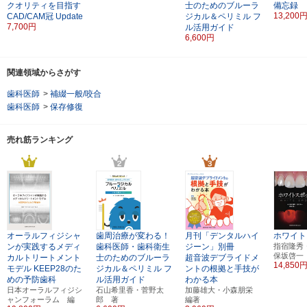
クオリティを目指す
士のためのブルーラ
備忘録
13,200
CAD/CAM冠 Update
ジカル＆ペリミル
フ
7,700円
ル活用ガイド
6,600円
関連領域からさがす
歯科医師
>
補綴一般/咬合
歯科医師
>
保存修復
売れ筋ランキング
オーラルフィジシャ
歯周治療が変わる！
月刊「デンタルハイ
ホワイト
ンが実践するメディ
歯科医師・歯科衛生
ジーン」別冊
指宿隆秀
保坂啓一
カルトリートメント
士のためのブルーラ
超音波デブライドメ
14,850
モデル
KEEP28のた
ジカル＆ペリミル
フ
ントの根拠と手技が
めの予防歯科
ル活用ガイド
わかる本
日本オーラルフィジシ
石山希里香・菅野太
加藤雄大・小森朋栄
ャンフォーラム 編
郎 著
編著