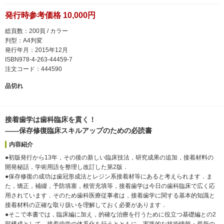
発行時参考価格 10,000円
総頁数：200頁 / カラー
判型：A4判変
発行年月：2015年12月
ISBN978-4-263-44459-7
注文コード：444590
品切れ
接着歯学は歯科臨床を貫く！
――保存修復臨床スキルアップのための必読書
内容紹介
●初版発行から13年，その後の新しい臨床技法，研究成果の追加，接着材料の
開発秘話，学術用語を整理し改訂した第2版．
●保存修復の成功は歯冠形成法とレジン系接着材等にあると考えられます．ま
た，矯正，補綴，予防填塞，根管充填等，接着歯学は今日の歯科臨床で広く応
用されています．そのため歯科医療従事者は，接着歯学に関する基本的知識と
接着材料の正確な取り扱いを理解しておく必要があります．
●そこで本書では，臨床編に加え，的確な治療を行うために役立つ基礎編との2
部構成として，接着歯学の体系化を行うとともに，実践的な技術情報・最新の