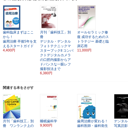
歯科臨床まずはここ
月刊「歯科技工」別
オールセラミック修
から！
冊
復 成功するためのス
歯周治療
卒後5年を支
デジタル・デンタル
トラテジー
基礎と臨
えるスタートガイド
フォトテクニックマ
床応用
4,400円
11,000円
スターブックII
コンパ
クトデジタルカメラ
の口腔内撮影からア
ドバンスな一眼レフ
撮影技法まで
6,380円
関連する本をさがす
月刊「歯科技工」別
睡眠歯科学
歯周治療が変わる！
デンタル
9,900円
冊 ワンランク上の
歯科医師・歯科衛生
写真読影