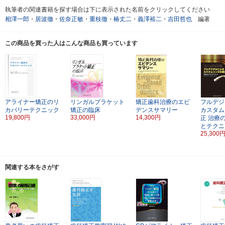
執筆者の関連書籍を探す場合は下に表示された名前をクリックしてください
相澤一郎
・
居波徹
・
佐奈正敏
・
重枝徹
・
椿丈二
・
義澤裕二
・
吉田哲也
編著
この商品を買った人はこんな商品も買っています
アライナー矯正のリ
リンガルブラケット
矯正歯科治療のエビ
フルデジ
カバリーテクニック
矯正の臨床
デンスサマリー
カスタム
19,800円
33,000円
14,300円
正
治療
とテクニ
25,300
関連する本をさがす