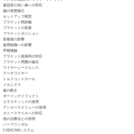
歯冠長の短い歯への対応
歯の形態修正
セットアップ模型
ブラケット間距離
ブラケットの装着
ブラケットポジション
装着後の影響
歯周組織への影響
早期接触
ブラケット脱落時の対応
ブラケット周囲の歯石
ワイヤーシークエンス
アーチワイヤー
トルクコントロール
メカニクス
歯の動き
ボーイングイフェクト
エラスティックの使用
アンカースクリューの使用
ガミースマイルへの対応
他の治療法との併用
ハーフリンガル
CAD/CAMシステム