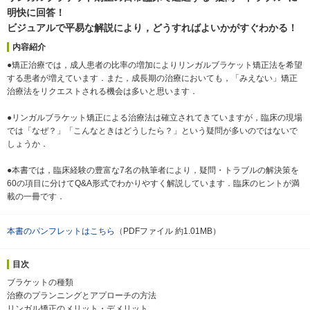
明快に回答！
ビジュアルで平易な解説により，どうすればよいかがすぐわかる！
内容紹介
●矯正治療では，成人患者の比率の増加によりリンガルブラケット矯正法を希望
する患者が増えています．また，成長期の治療においても，「みえない」矯正
治療法をリクエストされる機会は多いと思います．
●リンガルブラケット矯正による治療法は確立されてきていますが，臨床の現場
では「なぜ？」「こんなときはどうしたら？」という疑問が多いのではないで
しょうか．
●本書では，臨床経験の豊富な7名の執筆者により，疑問・トラブルの解決策を
60の項目に分けてQ&A形式でわかりやすく解説しています．臨床のヒントが満
載の一冊です．
本書のパンフレットはこちら
（PDFファイル 約1.01MB）
目次
ブラケットの種類
治療のプランニングとアプローチの方法
リンガル矯正のメリット・デメリット