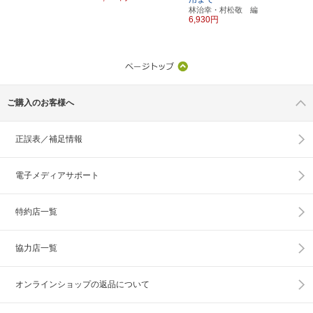
林治幸・村松敬 編
6,930円
ご購入のお客様へ
正誤表／補足情報
電子メディアサポート
特約店一覧
協力店一覧
オンラインショップの
返品について