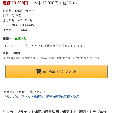
定価 13,200円
（本体 12,000円＋税10％）
総頁数：136頁 / カラー
判型：A4判変
発行年月：2015年7月
ISBN978-4-263-44445-0
注文コード：444450
発売中
在庫あり
24:00までにご注文いただければ翌営業日に発送いたします．
送料：600円
代金引換の場合は別途250円，後払いの場合は別途200円の手数料がかかります．
買い物かごに入れる
姉妹書もあわせてご覧下さい！
『
リンガルブラケット矯正法 審美的矯正の基礎と臨床
』
リンガルブラケット矯正の日常臨床で遭遇する“疑問・トラブル”に