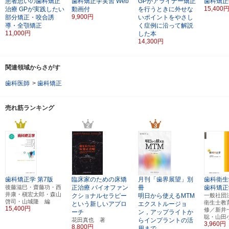
患者思いの歯科矯正
歯科矯正学実習
Web
GPがアライナー矯正
歯科矯正
15,400
治療
GPが実践したい
動画付
を行うときに外せな
9,900円
部分矯正・咬合誘
いポイントをやさし
導・全顎矯正
く症例に沿って解説
11,000円
した本
14,300円
関連領域からさがす
歯科医師
>
歯科矯正
売れ筋ランキング
歯科矯正学
第7版
臨床家のための床矯
月刊「歯界展望」別
歯科衛生
後藤滋巳・齋藤功・西
正治療
バイオファン
冊
歯科矯正
井康・槇宏太郎・森山
クショナルセラピー
明日から使えるMTM
一般社団
啓司・山城隆 編
衛生士教
という新しいアプロ
エクストルージョ
15,400円
修／新井
ーチ
ン，アップライトか
聡・山田
花田真也 著
らインプラントの活
3,960円
8,800円
用まで