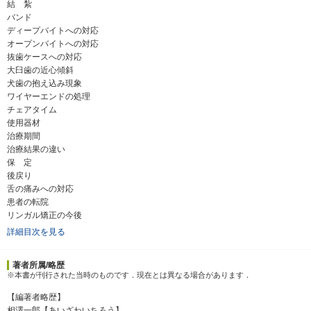
結 紮
バンド
ディープバイトへの対応
オープンバイトへの対応
抜歯ケースへの対応
大臼歯の近心傾斜
犬歯の抱え込み現象
ワイヤーエンドの処理
チェアタイム
使用器材
治療期間
治療結果の違い
保 定
後戻り
舌の痛みへの対応
患者の転院
リンガル矯正の今後
詳細目次を見る
著者所属/略歴
※本書が刊行された当時のものです．現在とは異なる場合があります．
【編著者略歴】
相澤一郎【あいざわいちろう】