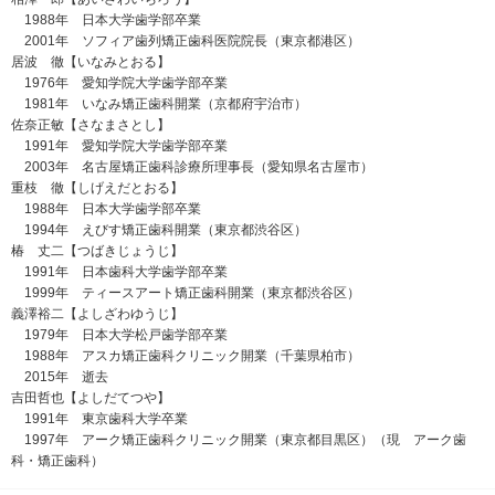
1988年 日本大学歯学部卒業
2001年 ソフィア歯列矯正歯科医院院長（東京都港区）
居波 徹【いなみとおる】
1976年 愛知学院大学歯学部卒業
1981年 いなみ矯正歯科開業（京都府宇治市）
佐奈正敏【さなまさとし】
1991年 愛知学院大学歯学部卒業
2003年 名古屋矯正歯科診療所理事長（愛知県名古屋市）
重枝 徹【しげえだとおる】
1988年 日本大学歯学部卒業
1994年 えびす矯正歯科開業（東京都渋谷区）
椿 丈二【つばきじょうじ】
1991年 日本歯科大学歯学部卒業
1999年 ティースアート矯正歯科開業（東京都渋谷区）
義澤裕二【よしざわゆうじ】
1979年 日本大学松戸歯学部卒業
1988年 アスカ矯正歯科クリニック開業（千葉県柏市）
2015年 逝去
吉田哲也【よしだてつや】
1991年 東京歯科大学卒業
1997年 アーク矯正歯科クリニック開業（東京都目黒区）（現 アーク歯
科・矯正歯科）