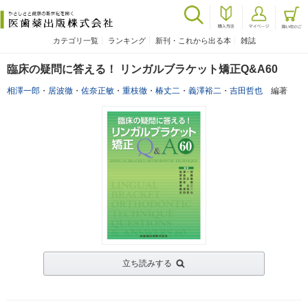
カテゴリ一覧
ランキング
新刊・これから出る本
雑誌
臨床の疑問に答える！ リンガルブラケット矯正Q&A60
相澤一郎
・
居波徹
・
佐奈正敏
・
重枝徹
・
椿丈二
・
義澤裕二
・
吉田哲也
編著
立ち読みする