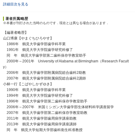
詳細目次を見る
著者所属/略歴
※本書が刊行された当時のものです．現在とは異なる場合があります．
【編著者略歴】
山口博康【やまぐちひろやす】
1986年 鶴見大学歯学部歯学科卒業
1991年 鶴見大学大学院歯学研究科修了
同 年 鶴見大学歯学部第二歯科保存学教室助手
2000年～2001年 University of Alabama at Birmingham（Research Facult
y）
2006年 鶴見大学歯学部附属病院総合歯科2助教
2007年 鶴見大学歯学部附属病院総合歯科2講師
小林一行【こばやしかずゆき】
1990年 鶴見大学歯学部歯学科卒業
1994年 鶴見大学大学院歯学研究科修了
1996年 鶴見大学歯学部第二歯科保存学教室助手
2006年～2007年 米国ミシガン大学歯学部生体材料科学講座留学
2007年 鶴見大学歯学部第二歯科保存学教室助教
2011年 鶴見大学歯学部歯周病学講座助教
2013年 鶴見大学歯学部歯周病学講座講師
同 年 鶴見大学短期大学部歯科衛生科准教授