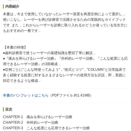
内容紹介
本書は，今まで使用していなかったレーザー装置を再度症例によって選択し，
使いこなし、レーザーを再び診療室で活躍させるための実践的なガイドブック
です. また，これからレーザーを診療に取り入れるかどうか迷っている先生方に
もおすすめの一冊です．
【本書の特徴】
●歯科診療室で使うレーザーの基礎知識を懇切丁寧に解説．
●『痛みを和らげるレーザー治療』『外科的レーザー治療』『こんな処置にも応
用できるレーザー治療』の3部構成．
●症例ごとに“こんな時使ってみよう”，“術式とコツ”，“COLUMN”と日常臨床で
多く経験する処置に対するさまざまなレーザーの使用方法を詳説．即，実践に
対応できるような構成．
本書のパンフレットはこちら
（PDFファイル 約1.41MB）
目次
CHAPTER-1 痛みを和らげるレーザー治療
CHAPTER-2 外科的レーザー治療
CHAPTER-3 こんな処置にも応用できるレーザー治療