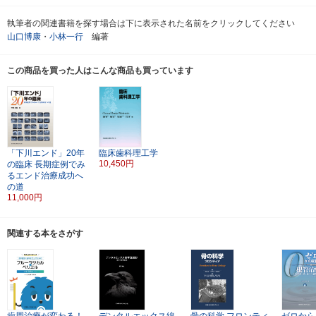
執筆者の関連書籍を探す場合は下に表示された名前をクリックしてください
山口博康
・
小林一行
編著
この商品を買った人はこんな商品も買っています
「下川エンド」20年
臨床歯科理工学
10,450円
の臨床
長期症例でみ
るエンド治療成功へ
の道
11,000円
関連する本をさがす
歯周治療が変わる！
デンタルエックス線
骨の科学
フロンティ
ゼロから