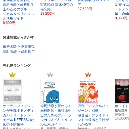
歯科医師・歯科衛生
写真読影
臨床40年の
ア
治療
イ
17,600円
士のためのブルーラ
備忘録
ートメン
13,200円
ジカル＆ペリミル
フ
鍵 We
9,350円
ル活用ガイド
6,600円
関連領域からさがす
歯科医師
>
保存修復
歯科医師
>
歯科理工
売れ筋ランキング
オーラルフィジシャ
歯周治療が変わる！
月刊「デンタルハイ
ホワイト
ンが実践するメディ
歯科医師・歯科衛生
ジーン」別冊
指宿隆秀
保坂啓一
カルトリートメント
士のためのブルーラ
超音波デブライドメ
14,850
モデル
KEEP28のた
ジカル＆ペリミル
フ
ントの根拠と手技が
めの予防歯科
ル活用ガイド
わかる本
日本オーラルフィジシ
石山希里香・菅野太
加藤雄大・小森朋栄