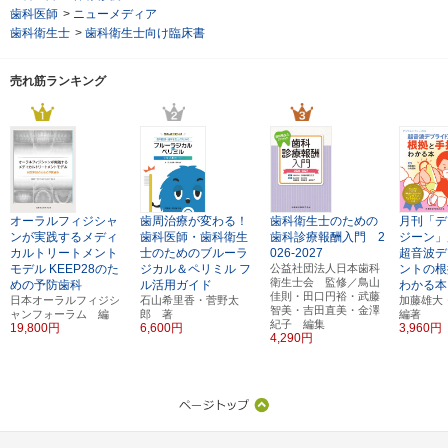
歯科医師
>
ニューメディア
歯科衛生士
>
歯科衛生士向け臨床書
売れ筋ランキング
オーラルフィジシャ
歯周治療が変わる！
歯科衛生士のための
月刊「デ
ンが実践するメディ
歯科医師・歯科衛生
歯科診療報酬入門 2
ジーン」
カルトリートメント
士のためのブルーラ
026-2027
超音波デ
モデル
KEEP28のた
ジカル＆ペリミル
フ
公益社団法人日本歯科
ントの根
衛生士会 監修／鳥山
めの予防歯科
ル活用ガイド
わかる本
佳則・田口円裕・武藤
日本オーラルフィジシ
石山希里香・菅野太
加藤雄
智美・吉田直美・金澤
ャンフォーラム 編
郎 著
編著
紀子 編集
19,800円
6,600円
3,960円
4,290円