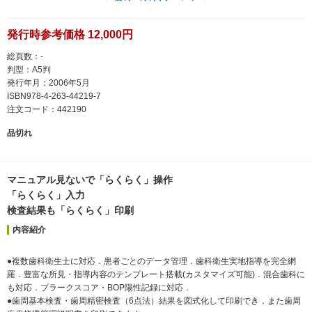
発行時参考価格 12,000円
総頁数：-
判型：A5判
発行年月：2006年5月
ISBN978-4-263-44219-7
注文コード：442190
品切れ
マニュアル見ないで「らくらく」操作
「らくらく」入力
検査結果も「らくらく」印刷
内容紹介
●複数歯科衛生士に対応．患者ごとのデータ管理．歯科衛生実地指導を完全網
羅．豊富な所見・指導内容のテンプレート搭載(カスタマイズ可能)．混合歯科に
も対応．プラークスコア・BOP陽性記録に対応．
●歯周基本検査・歯周精密検査（6点法）結果を図式化して印刷でき，また歯周