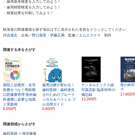
・歯周基本検査を入力してみよう！
・歯周精密検査を入力してみよう！
・検査結果を印刷してみよう！
執筆者の関連書籍を探す場合は下に表示された名前をクリックしてください
河合達志
企画／
野口俊英
・
伊藤正満
監修／
エムエスケイ
制作
関連する本をさがす
病院と診療所・在宅
歯周治療が変わる！
デンタルエックス線
骨の科学
医療をつなぐ周術期
歯科医師・歯科衛生
写真読影
臨床40年の
ア
17,600
口腔健康管理
医科歯
士のためのブルーラ
備忘録
13,200円
科連携に必要な知識
ジカル＆ペリミル
フ
と実践例
ル活用ガイド
6,050円
6,600円
関連領域からさがす
歯科医師
>
保存修復