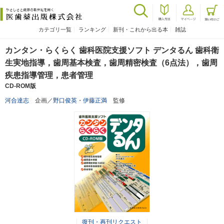
カテゴリ一覧
ランキング
新刊・これから出る本
雑誌
カンタン・らくらく 歯科医院支援ソフト デンタるん 歯科衛
生実地指導，歯周基本検査，歯周精密検査（6点法），歯周
疾患指導管理，患者管理
CD-ROM版
河合達志
企画／
野口俊英
・
伊藤正満
監修
復刊・再刊リクエスト