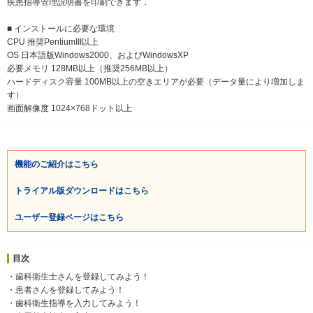
疾患指導管理説明書を印刷できます．
■ インストールに必要な環境
CPU 推奨PentiumIII以上
OS 日本語版Windows2000、およびWindowsXP
必要メモリ 128MB以上（推奨256MB以上）
ハードディスク容量 100MB以上の空きエリアが必要（データ量により増加しま
す）
画面解像度 1024×768ドット以上
機能のご紹介はこちら
トライアル版ダウンロードはこちら
ユーザー登録ページはこちら
目次
・歯科衛生士さんを登録してみよう！
・患者さんを登録してみよう！
・歯科衛生指導を入力してみよう！