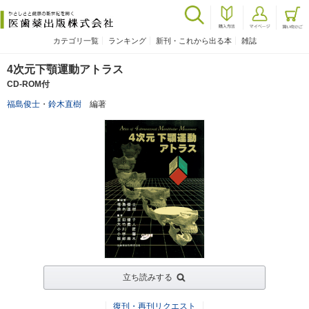
カテゴリ一覧
ランキング
新刊・これから出る本
雑誌
4次元下顎運動アトラス
CD-ROM付
福島俊士
・
鈴木直樹
編著
立ち読みする
復刊・再刊リクエスト