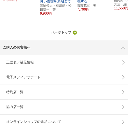
藤尚知・
良い義歯を最期まで
義する
芳三 編
三輪俊太・石田健・松
斎藤花重 著
11,550
7,700円
田謙一 著
9,900円
ご購入のお客様へ
正誤表／補足情報
電子メディアサポート
特約店一覧
協力店一覧
オンラインショップの
返品について