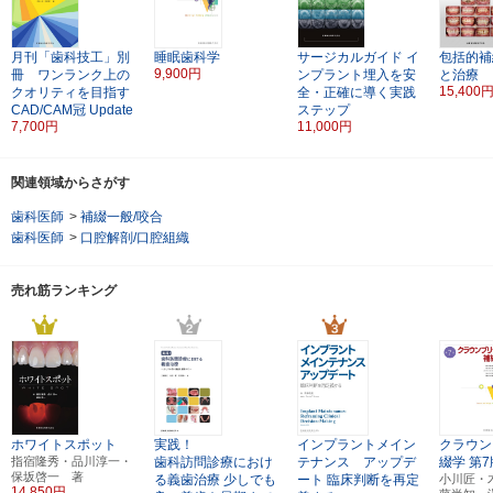
月刊「歯科技工」別
睡眠歯科学
サージカルガイド
イ
包括的補
9,900円
冊 ワンランク上の
ンプラント埋入を安
と治療
15,400
クオリティを目指す
全・正確に導く実践
CAD/CAM冠 Update
ステップ
7,700円
11,000円
関連領域からさがす
歯科医師
>
補綴一般/咬合
歯科医師
>
口腔解剖/口腔組織
売れ筋ランキング
ホワイトスポット
実践！
インプラントメイン
クラウン
指宿隆秀・品川淳一・
歯科訪問診療におけ
テナンス アップデ
綴学
第7
保坂啓一 著
る義歯治療
少しでも
ート
臨床判断を再定
小川匠・
14,850円