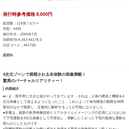
発行時参考価格 8,000円
総頁数：118頁 / カラー
判型：A4判
発行年月：2004年7月
ISBN978-4-263-44176-3
注文コード：441760
品切れ
4次元ゾーンで展開される未体験の画像満載！
驚異のバーチャルリアリティー！
内容紹介
●いま，医学界に大きな波がやってきています．それは，人体の構造と機能を4
次元画像として扱えるようになったこと．これによって体内構造の動態を時間
変化のなかで観察し，定量的に解析することが可能になりました．
●本書は，最新の医用画像技術とリアルタイムイメージングの応用によりはじめ
て下顎運動を4次元画像として可視化し，理解しにくかった下顎の複雑な運動を
明らかにしたものです．
●顎機能運動の診断と治療に威力を発揮する驚異の画像技術をご覧ください．