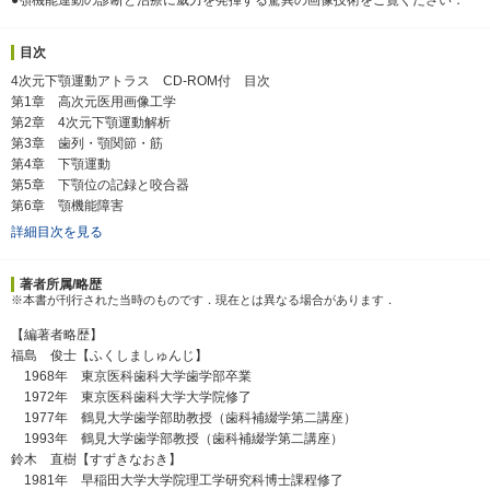
目次
4次元下顎運動アトラス CD-ROM付 目次
第1章 高次元医用画像工学
第2章 4次元下顎運動解析
第3章 歯列・顎関節・筋
第4章 下顎運動
第5章 下顎位の記録と咬合器
第6章 顎機能障害
詳細目次を見る
著者所属/略歴
※本書が刊行された当時のものです．現在とは異なる場合があります．
【編著者略歴】
福島 俊士【ふくしましゅんじ】
1968年 東京医科歯科大学歯学部卒業
1972年 東京医科歯科大学大学院修了
1977年 鶴見大学歯学部助教授（歯科補綴学第二講座）
1993年 鶴見大学歯学部教授（歯科補綴学第二講座）
鈴木 直樹【すずきなおき】
1981年 早稲田大学大学院理工学研究科博士課程修了