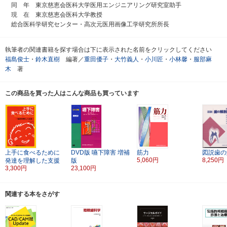
同 年 東京慈恵会医科大学医用エンジニアリング研究室助手
現 在 東京慈恵会医科大学教授
総合医科学研究センター・高次元医用画像工学研究所所長
執筆者の関連書籍を探す場合は下に表示された名前をクリックしてください
福島俊士
・
鈴木直樹
編著／
重田優子
・
大竹義人
・
小川匠
・
小林馨
・
服部麻
木
著
この商品を買った人はこんな商品も買っています
上手に食べるために
DVD版
嚥下障害
増補
筋力
図説歯の
5,060円
8,250円
発達を理解した支援
版
3,300円
23,100円
関連する本をさがす