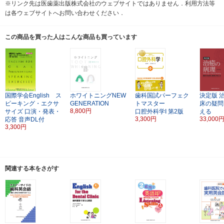
※リンク先は医歯薬出版株式会社のウェブサイトではありません．利用方法等
は各ウェブサイトへお問い合わせください．
この商品を買った人はこんな商品も買っています
国際学会English ス
ホワイトニングNEW
歯科国試パーフェク
決定版
ピーキング・エクサ
GENERATION
トマスター
床の疑問
8,800円
サイズ
口演・発表・
口腔外科学I
第2版
える
3,300円
33,000
応答 音声DL付
3,300円
関連する本をさがす