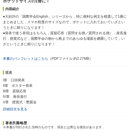
ポケットサイズの1冊に！
内容紹介
●大好評の「国際学会English」シリーズから，特に便利な例文を精選して1冊に
まとめました．スマホ程度のサイズなので，ポケットに入れておいていざとい
うときに頼りになります！
●発表で使う表現はもちろん，質疑応答（質問する側／質問される側），座長進
行，授賞式など，国際学会の朝から晩までのあらゆる場面を網羅していて，い
ざというときに頼りになります！
本書のパンフレットはこちら
（PDFファイル 約2.27MB）
目次
I章 口頭発表
II章 ポスター発表
III章 質疑応答
IV章 座長進行
V章 授賞式・懇親会
詳細目次を見る
著者所属/略歴
※本書が刊行された当時のものです．現在とは異なる場合があります．