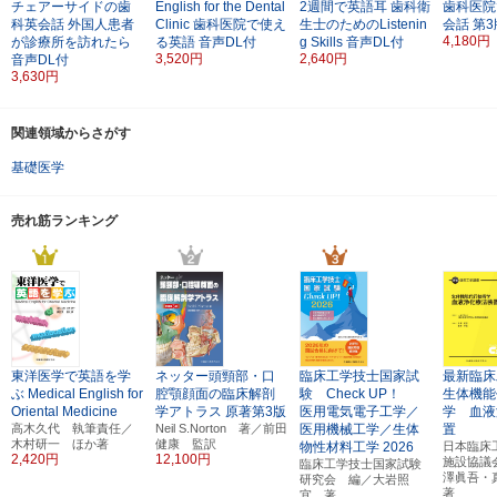
チェアーサイドの歯
English for the Dental
2週間で英語耳
歯科衛
歯科医院
科英会話
外国人患者
Clinic
歯科医院で使え
生士のためのListenin
会話
第3
4,180円
が診療所を訪れたら
る英語
音声DL付
g Skills
音声DL付
3,520円
2,640円
音声DL付
3,630円
関連領域からさがす
基礎医学
売れ筋ランキング
東洋医学で英語を学
ネッター頭頸部・口
臨床工学技士国家試
最新臨床
ぶ
Medical English for
腔顎顔面の臨床解剖
験 Check UP！
生体機能
Oriental Medicine
学アトラス
原著第3版
医用電気電子工学／
学 血液
高木久代 執筆責任／
Neil S.Norton 著／前田
医用機械工学／生体
置
木村研一 ほか著
健康 監訳
物性材料工学
2026
日本臨床
2,420円
12,100円
施設協議
臨床工学技士国家試験
澤眞吾・
研究会 編／大岩照
著
宜 著