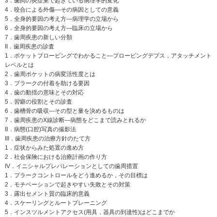
3．歯肉の炎症巣で起きている病理学的変化
4．咬合による外傷―その病因としての意義
5．全身的要因の考え方―病理学の立場から
6．全身的要因の考え方―臨床の立場から
7．歯周疾患の新しい分類
II．歯周疾患の診査
1．ポケットプロービングでわかること―プロービングデプス，アタッチメント
レベルとは
2．歯周ポケットの病変活性度とは
3．プラークの付着を助ける要因
4．歯の動揺の意味とその対応
5．習癖の役割とその診査
6．歯槽骨の吸収―その型と量を決めるものは
7．歯周疾患のX線診断―病態をどこまで読みとれるか
8．病態(口腔)写真の撮影法
III．歯周疾患の治療方針のたて方
1．症状からみた処置の進め方
2．社会保険における治療計画の作り方
IV．イニシャルプレパレーションとしての歯周措置
1．プラークコントロールをどう進めるか，その目標は
2．モチベーションで起きやすい失敗とその対策
3．露出セメント質の臨床的意義
4．スケーリングとルートプレーニング
5．インスツルメントアクセス(用具，器具の到達性)はどこまでか