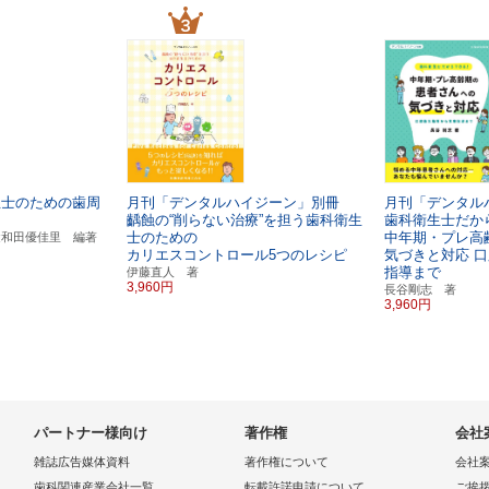
生士のための歯周
月刊「デンタルハイジーン」別冊
月刊「デンタ
齲蝕の“削らない治療”を担う歯科衛生
歯科衛生士だか
士のための
中年期・プレ高
鍵和田優佳里 編著
カリエスコントロール5つのレシピ
気づきと対応
口
指導まで
伊藤直人 著
3,960円
長谷剛志 著
3,960円
パートナー様向け
著作権
会社
雑誌広告媒体資料
著作権について
会社
歯科関連産業会社一覧
転載許諾申請について
ご挨