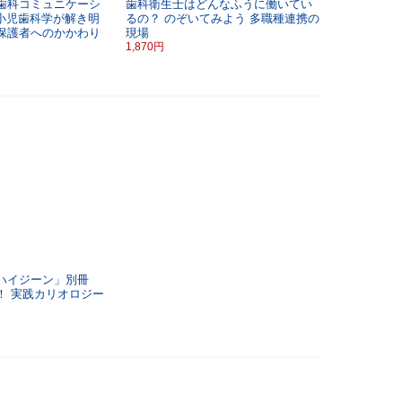
歯科コミュニケーシ
歯科衛生士はどんなふうに働いてい
歯を支える
小児歯科学が解き明
るの？
のぞいてみよう 多職種連携の
ームイン
保護者へのかかわり
現場
1,870円
1,870円
ハイジーン」別冊
！
実践カリオロジー