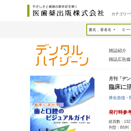
カテゴリ一
雑誌紹介
雑誌広告媒
月刊「デン
臨床に
井出吉信
・
発行時参考価
総頁数：132
判型：B5判