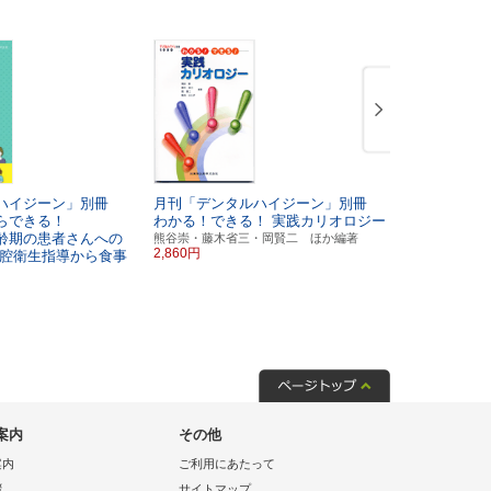
ルハイジーン」別冊
月刊「デンタルハイジーン」別冊
デンタルハ
らできる！
わかる！できる！
実践カリオロジー
歯科衛生士
齢期の患者さんへの
ェクトBOO
熊谷崇・藤木省三・岡賢二 ほか編著
2,860円
腔衛生指導から食事
補助＆臨床
栃原秀紀・松
3,520円
案内
その他
案内
ご利用にあたって
拶
サイトマップ