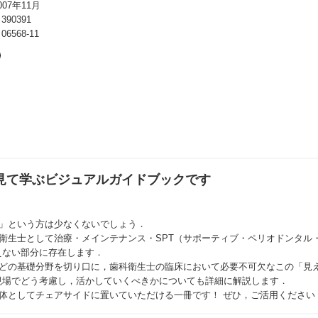
07年11月
90391
568-11
見て学ぶビジュアルガイドブックです
」という方は少なくないでしょう．
衛生士として治療・メインテナンス・SPT（サポーティブ・ペリオドンタル
えない部分に存在します．
などの基礎分野を切り口に，歯科衛生士の臨床において必要不可欠なこの「見
現場でどう考慮し，活かしていくべきかについても詳細に解説します．
体としてチェアサイドに置いていただける一冊です！ ぜひ，ご活用ください