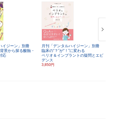
ハイジーン」別冊
月刊「デンタルハイジーン」別冊
月刊「デン
背景から探る酸蝕・
臨床の“？”が“！”に変わる
評価・治療
対応
ペリオ＆インプラントの疑問とエビ
つ！
デンス
資料のとり
3,850円
3,850円