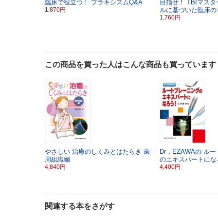
臨床で役立つ！
ブラキシズムQ&A
目指せ！ TBIマスタ
1,870円
ルに基づいた臨床の
1,760円
この商品を買った人はこんな商品も買っています
やさしい
治癒のしくみとはたらき
歯
Dr．EZAWAの
ルー
周組織編
のエキスパートにな
4,840円
4,400円
関連する本をさがす