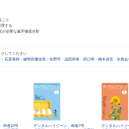
ること
整理する
注意が必要な歯牙徹底分析
ックしてください
子
・
石原美樹
・
鍵和田優佳里
・
佐野司
・
品田和美
・
田口明
・
橋本貞充
・
矢島あ
45巻10号
デンタルハイジーン 46巻7号
デンタルハイジー