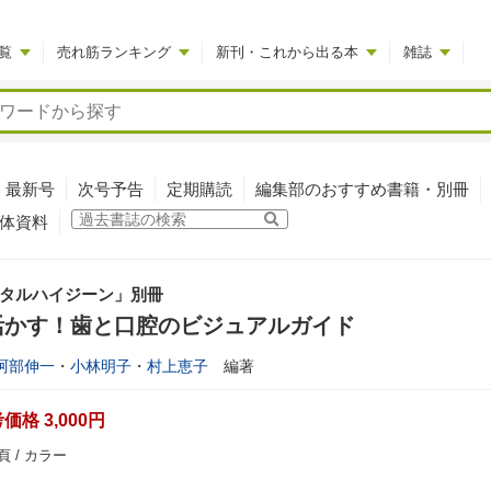
覧
売れ筋ランキング
新刊・これから出る本
雑誌
最新号
次号予告
定期購読
編集部のおすすめ書籍・別冊
体資料
タルハイジーン」別冊
活かす！歯と口腔のビジュアルガイド
阿部伸一
・
小林明子
・
村上恵子
編著
格 3,000円
頁 / カラー