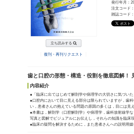
発行年月：20
注文コード：3
雑誌コード：06
立ち読みする
復刊・再刊リクエスト
歯と口腔の形態・構造・役割を徹底図解！ 
内容紹介
●「臨床に出てはじめて解剖学や病理学の大切さに気づいた
●口腔内において目に見える部分は限られていますが，歯科
い，患者さんの抱えている問題の原因の多くは，目には見
●本書は，解剖学（口腔解剖学）や病理学，歯科放射線学
写真と図解でビジュアルにお伝えし，それらの知識を臨床
●臨床の疑問を解決するために，また患者さんへの説明用媒