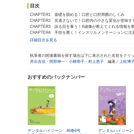
目次
CHAPTER1 基礎を固める！口腔と口腔周囲のしくみ
CHAPTER2 見逃さないで！口腔内の小さな変化が意味す
CHAPTER3 診る目を養う！X線像が教えてくれる情報を
CHAPTER4 手技を磨く！インスツルメンテーションに
詳細目次を見る
執筆者の関連書籍を探す場合は下に表示された名前をクリ
井出吉信
・
阿部伸一
・
小林明子
・
村上恵子
編著／
上松博
おすすめのバックナンバー
デンタルハイジーン 46巻6号
デンタルハイジーン 