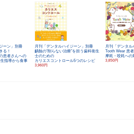
イジーン」別冊
月刊「デンタルハイジーン」別冊
月刊「デンタル
きる！
齲蝕の“削らない治療”を担う歯科衛生
Tooth Wear
患者
の患者さんへの
士のための
摩耗・咬耗への
衛生指導から食事
カリエスコントロール5つのレシピ
3,850円
3,960円