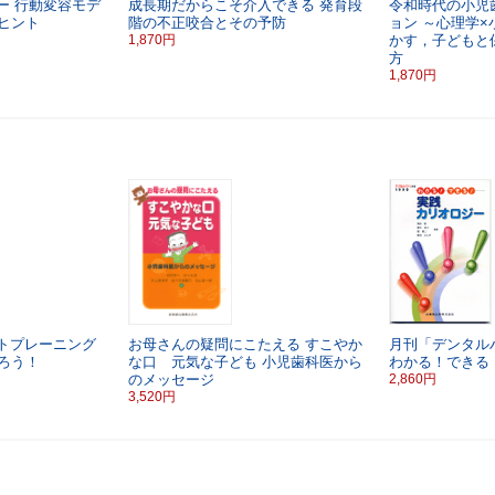
ー
行動変容モデ
成長期だからこそ介入できる
発育段
令和時代の小児
ヒント
階の不正咬合とその予防
ョン
～心理学×
1,870円
かす，子どもと
方
1,870円
トプレーニング
お母さんの疑問にこたえる
すこやか
月刊「デンタル
ろう！
な口 元気な子ども
小児歯科医から
わかる！できる
のメッセージ
2,860円
3,520円