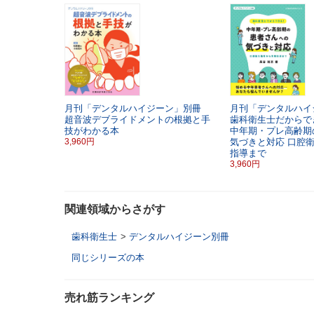
月刊「デンタルハイジーン」別冊
月刊「デンタルハ
超音波デブライドメントの根拠と手
歯科衛生士だからで
技がわかる本
中年期・プレ高齢期
3,960円
気づきと対応
口腔
指導まで
3,960円
関連領域からさがす
歯科衛生士
>
デンタルハイジーン別冊
同じシリーズの本
売れ筋ランキング