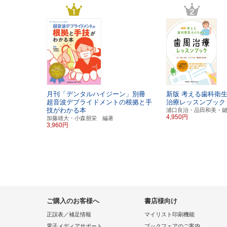
月刊「デンタルハイジーン」別冊
新版
考える歯科衛
超音波デブライドメントの根拠と手
治療レッスンブック
技がわかる本
浦口良治・品田和美・
4,950円
加藤雄大・小森朋栄 編著
3,960円
ご購入のお客様へ
書店様向け
正誤表／補足情報
マイリスト印刷機能
電子メディアサポート
ブックフェアのご案内