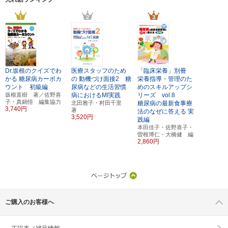
Dr.坂根のクイズでわ
医療スタッフのため
「臨床栄養」別冊
かる
糖尿病カーボカ
の
動機づけ面接2 糖
栄養指導・管理のた
ウント 初級編
尿病などの生活習慣
めのスキルアップシ
坂根直樹 著／佐野喜
病におけるMI実践
リーズ vol.8
子・真鍋悟 編集協力
北田雅子・村田千里
糖尿病の最新食事療
3,740円
著
法のなぜに答える 実
3,520円
践編
本田佳子・佐野喜子・
曽根博仁・大橋健 編
2,860円
ご購入のお客様へ