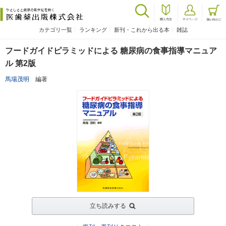
カテゴリ一覧
ランキング
新刊・これから出る本
雑誌
フードガイドピラミッドによる 糖尿病の食事指導マニュア
ル 第2版
馬場茂明
編著
立ち読みする