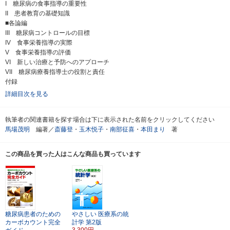
I 糖尿病の食事指導の重要性
II 患者教育の基礎知識
■各論編
III 糖尿病コントロールの目標
IV 食事栄養指導の実際
V 食事栄養指導の評価
VI 新しい治療と予防へのアプローチ
VII 糖尿病療養指導士の役割と責任
付録
詳細目次を見る
執筆者の関連書籍を探す場合は下に表示された名前をクリックしてください
馬場茂明
編著／
斎藤登
・
玉木悦子
・
南部征喜
・
本田まり
著
この商品を買った人はこんな商品も買っています
糖尿病患者のための
やさしい
医療系の統
カーボカウント完全
計学
第2版
3,300円