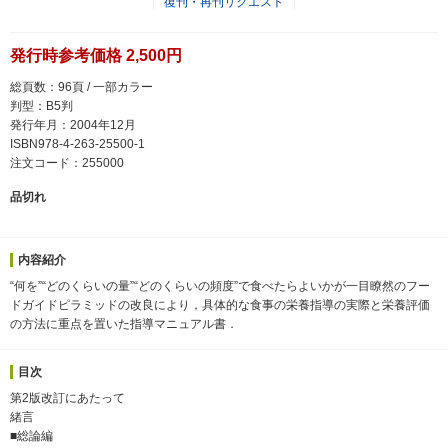
復刊・再刊リクエスト
発行時参考価格 2,500円
総頁数：96頁 / 一部カラー
判型：B5判
発行年月：2004年12月
ISBN978-4-263-25500-1
注文コード：255000
品切れ
内容紹介
“何を”“どのくらいの量”“どのくらいの頻度”で食べたらよいかが一目瞭然のフー
ドガイドピラミッドの改良により，具体的な食事の栄養指導の実際と栄養評価
の方法に重点を置いた指導マニュアル書．
目次
第2版改訂にあたって
緒言
■総論編