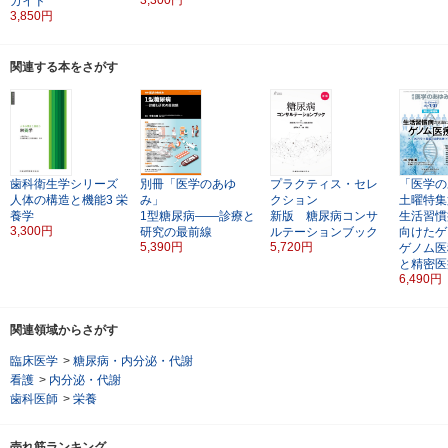
ガイド
3,850円
関連する本をさがす
歯科衛生学シリーズ
別冊「医学のあゆ
プラクティス・セレ
「医学の
人体の構造と機能3
栄
み」
クション
土曜特集
養学
1型糖尿病――診療と
新版 糖尿病コンサ
生活習慣
3,300円
研究の最前線
ルテーションブック
向けたゲ
5,390円
5,720円
ゲノム医
と精密医
6,490円
関連領域からさがす
臨床医学
>
糖尿病・内分泌・代謝
看護
>
内分泌・代謝
歯科医師
>
栄養
売れ筋ランキング