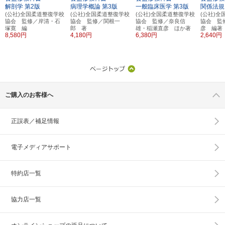
解剖学
第2版
病理学概論
第3版
一般臨床医学
第3版
関係法規
(公社)全国柔道整復学校
(公社)全国柔道整復学校
(公社)全国柔道整復学校
(公社)
協会 監修／岸清・石
協会 監修／関根一
協会 監修／奈良信
協会 監
塚寛 編
郎 著
雄・稲瀬直彦 ほか著
彦 編著
8,580円
4,180円
6,380円
2,640円
ご購入のお客様へ
正誤表／補足情報
電子メディアサポート
特約店一覧
協力店一覧