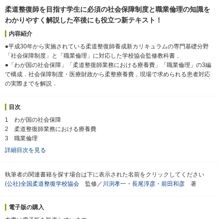
柔道整復師を目指す学生に必須の社会保障制度と職業倫理の知識を
わかりやすく解説した卒後にも役立つ新テキスト！
内容紹介
●平成30年から実施されている柔道整復師養成新カリキュラムの専門基礎分野
「社会保障制度」と「職業倫理」に対応した学校協会監修教科書．
●「わが国の社会保障」「柔道整復師業務における療養費」「職業倫理」の3編
で構成．社会保障制度・医療財政から柔整療養費，現場で求められる患者対応
の実際までを解説．
目次
1 わが国の社会保障
2 柔道整復師業務における療養費
3 職業倫理
詳細目次を見る
執筆者の関連書籍を探す場合は下に表示された名前をクリックしてください
(公社)全国柔道整復学校協会
監修／
川渕孝一
・
長尾淳彦
・
前田和彦
著
電子版の購入