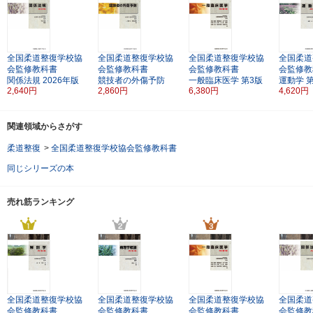
全国柔道整復学校協
全国柔道整復学校協
全国柔道整復学校協
全国柔道
会監修教科書
会監修教科書
会監修教科書
会監修教
関係法規
2026年版
競技者の外傷予防
一般臨床医学
第3版
運動学
2,640円
2,860円
6,380円
4,620円
関連領域からさがす
柔道整復
>
全国柔道整復学校協会監修教科書
同じシリーズの本
売れ筋ランキング
全国柔道整復学校協
全国柔道整復学校協
全国柔道整復学校協
全国柔道
会監修教科書
会監修教科書
会監修教科書
会監修教