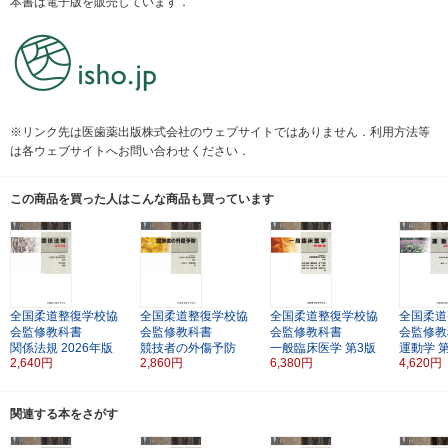
本書は電子版を販売しています．
※リンク先は医歯薬出版株式会社のウェブサイトではありません．利用方法等
は各ウェブサイトへお問い合わせください．
この商品を買った人はこんな商品も買っています
全国柔道整復学校協
全国柔道整復学校協
全国柔道整復学校協
全国柔道
会監修教科書
会監修教科書
会監修教科書
会監修教
関係法規
2026年版
競技者の外傷予防
一般臨床医学
第3版
運動学
2,640円
2,860円
6,380円
4,620円
関連する本をさがす