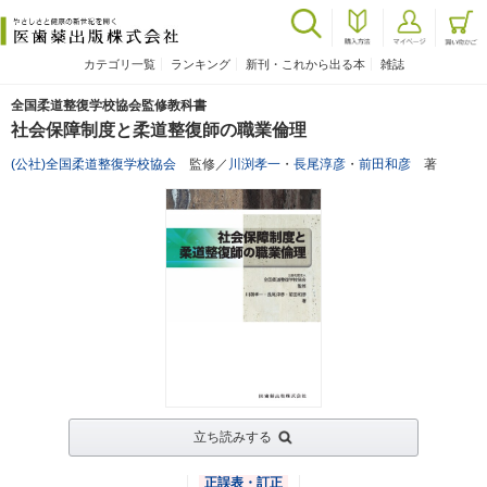
カテゴリ一覧
ランキング
新刊・これから出る本
雑誌
全国柔道整復学校協会監修教科書
社会保障制度と柔道整復師の職業倫理
(公社)全国柔道整復学校協会
監修／
川渕孝一
・
長尾淳彦
・
前田和彦
著
立ち読みする
正誤表・訂正