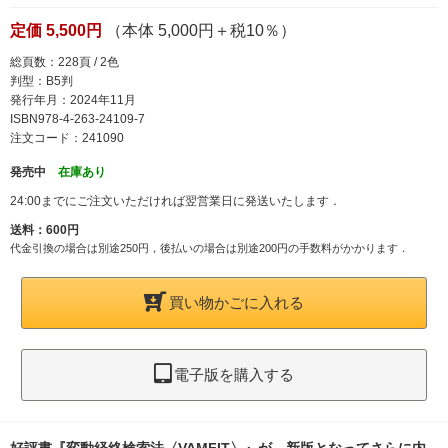
定価 5,500円
（本体 5,000円＋税10％）
総頁数：228頁 / 2色
判型：B5判
発行年月：2024年11月
ISBN978-4-263-24109-7
注文コード：241090
発売中
在庫あり
24:00までにご注文いただければ翌営業日に発送いたします．
送料：600円
代金引換の場合は別途250円，後払いの場合は別途200円の手数料がかかります．
買い物かごに入れる
電子版を購入する
好評書『変動経絡検索法〈VAMFIT〉』が，新版となってさらに内