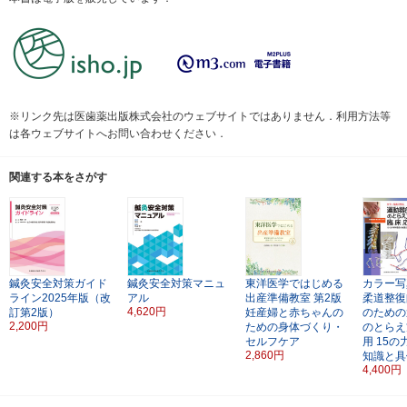
※リンク先は医歯薬出版株式会社のウェブサイトではありません．利用方法等
は各ウェブサイトへお問い合わせください．
関連する本をさがす
鍼灸安全対策ガイド
鍼灸安全対策マニュ
東洋医学ではじめる
カラー写
ライン2025年版（改
アル
出産準備教室
第2版
柔道整復
4,620円
訂第2版）
妊産婦と赤ちゃんの
のための
2,200円
ための身体づくり・
のとらえ
セルフケア
用
15の
2,860円
知識と具
4,400円