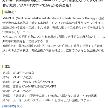
容が充実．VAMFITのすべてがわかる完全版！
内容紹介
●VAMFIT（Verification of Affected Meridians For Instantaneous Therapy）は経
絡治療の基本寒熱証に対する本治法，およびその寒熱の波及部位から発生する
主訴に関わる正経十二経，十八 絡脈，奇経八脈，十二経筋のすべてを包含した
治療体系となっている．
●だれにでも短期間で身につけられる単純，明快，合理的な治療方法として，古
典医学に根拠をおいて提示する一冊．
●新版では，既存の経脈では対応できなかった症例にも効果を発揮する「素経
脈」の考え方を解説．奇経治療の内容も補足し，臨床でのさらなる活用が可能
に．
目次
第1章 VAMFITへの導入
第2章 VAMFITの概説
第3章 VAMFITの実際（頸入穴VAMFIT）
第4章 霊背兪穴VAMFITと刺熱穴VAMFIT
第5章 VAMFITの応用
第6章 「素経脈」（正経十二経にも奇経にも属さない経脈）とその臨床
第7章 天・地・人のシステム（VAMFITと併用したい治療システム）
詳細目次を見る