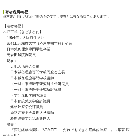
著者所属/略歴
※本書が刊行された当時のものです．現在とは異なる場合があります．
【著者略歴】
木戸正雄【きどまさお】
1954年，大阪府生まれ
京都工芸繊維大学（応用生物学科）卒業
日本鍼灸理療専門学校卒業
元岩田鍼院副院長
現在：
天地人治療会会長
日本鍼灸理療専門学校同窓会会長
日本鍼灸理療専門学校講師
（一財）東洋医学研究所主任研究員
（一財）東洋医学研究所評議員
（学）花田学園評議員
日本伝統鍼灸学会評議員
経絡治療学会評議員
経絡治療学会夏期大学講師
経絡治療学会誌編集同人
著書：
『変動経絡検索法〈VAMFIT〉―だれでもできる経絡的治療―』（単著 医
歯薬出版）