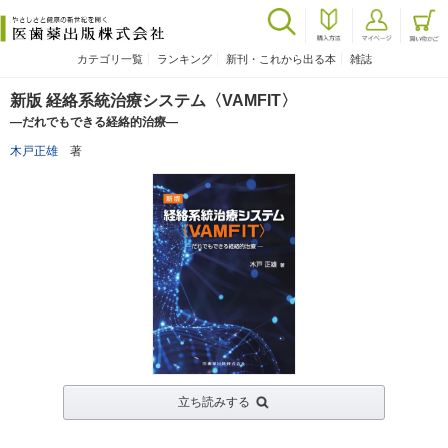
カテゴリ一覧
ランキング
新刊・これから出る本
雑誌
新版 経絡系統治療システム〈VAMFIT〉
―だれでもできる経絡的治療―
木戸正雄
著
立ち読みする