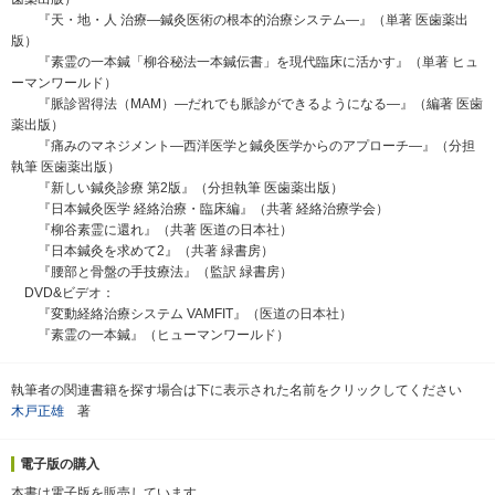
『天・地・人 治療―鍼灸医術の根本的治療システム―』（単著 医歯薬出
版）
『素霊の一本鍼「柳谷秘法一本鍼伝書」を現代臨床に活かす』（単著 ヒュ
ーマンワールド）
『脈診習得法（MAM）―だれでも脈診ができるようになる―』（編著 医歯
薬出版）
『痛みのマネジメント―西洋医学と鍼灸医学からのアプローチ―』（分担
執筆 医歯薬出版）
『新しい鍼灸診療 第2版』（分担執筆 医歯薬出版）
『日本鍼灸医学 経絡治療・臨床編』（共著 経絡治療学会）
『柳谷素霊に還れ』（共著 医道の日本社）
『日本鍼灸を求めて2』（共著 緑書房）
『腰部と骨盤の手技療法』（監訳 緑書房）
DVD&ビデオ：
『変動経絡治療システム VAMFIT』（医道の日本社）
『素霊の一本鍼』（ヒューマンワールド）
執筆者の関連書籍を探す場合は下に表示された名前をクリックしてください
木戸正雄
著
電子版の購入
本書は電子版を販売しています．