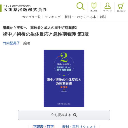
カテゴリ一覧
ランキング
新刊・これから出る本
雑誌
講義から実習へ 高齢者と成人の周手術期看護2
術中／術後の生体反応と急性期看護 第3版
竹内登美子
編著
立ち読みする
正誤表・訂正
復刊・再刊リクエスト