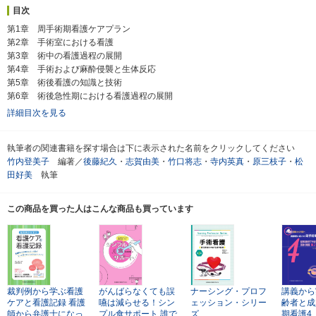
目次
第1章 周手術期看護ケアプラン
第2章 手術室における看護
第3章 術中の看護過程の展開
第4章 手術および麻酔侵襲と生体反応
第5章 術後看護の知識と技術
第6章 術後急性期における看護過程の展開
詳細目次を見る
執筆者の関連書籍を探す場合は下に表示された名前をクリックしてください
竹内登美子
編著／
後藤紀久
・
志賀由美
・
竹口将志
・
寺内英真
・
原三枝子
・
松
田好美
執筆
この商品を買った人はこんな商品も買っています
裁判例から学ぶ看護
がんばらなくても誤
ナーシング・プロフ
講義から
ケアと看護記録
看護
嚥は減らせる！シン
ェッション・シリー
齢者と成
師から弁護士になっ
プル食サポート
誰で
ズ
期看護4