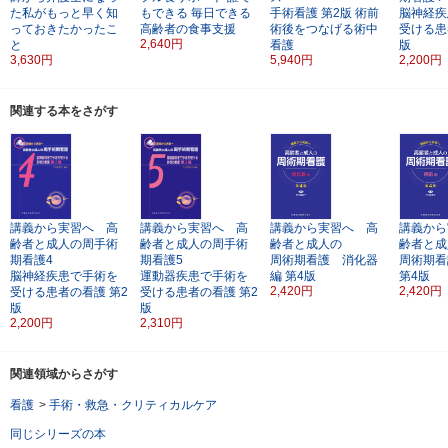
た私がもっと早く知
もできる 毎日できる
手術看護
第2版
術前
脳神経疾
っておきたかったこ
高齢者の食事支援
術後をつなげる術中
受ける患
2,640円
と
看護
版
3,630円
5,940円
2,200円
関連する本をさがす
講義から実習へ 高
講義から実習へ 高
講義から実習へ 高
講義から
齢者と成人の周手術
齢者と成人の周手術
齢者と成人の
齢者と成
期看護4
期看護5
周術期看護 消化器
周術期看
脳神経疾患で手術を
運動器疾患で手術を
編
第4版
第4版
2,420円
2,420円
受ける患者の看護
第2
受ける患者の看護
第2
版
版
2,200円
2,310円
関連領域からさがす
看護
>
手術・救急・クリティカルケア
同じシリーズの本