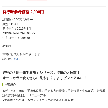
発行時参考価格 2,000円
総頁数：200頁 / カラー
判型：B5判
発行年月：2019年8月
ISBN978-4-263-23986-5
注文コード：239860
品切れ
本書には改訂版がございます．
詳細は
こちら
．
好評の「周手術期看護」シリーズ，待望の大改訂！
オールカラー化でさらに見やすく，よりビジュアルに！
内容紹介
●改訂では，麻酔・手術体位等の手術室内の看護，手術侵襲と生体反応，術後看
護の知識を整理し，リニューアル！
●手術体位の写真，ガウンテクニックの動画を新規収載．