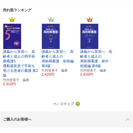
売れ筋ランキング
講義から実習へ 高
講義から実習へ 高
講義から実習へ 高
齢者と成人の周手術
齢者と成人の
齢者と成人の
期看護5
周術期看護 術前編
周術期看護 術中・
運動器疾患で手術を
第4版
術後編
第4版
受ける患者の看護
第2
竹内登美子 編著
竹内登美子 編著
2,420円
2,420円
版
竹内登美子 編著
2,310円
ご購入のお客様へ