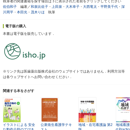
執筆者の関連書籍を探す場合は下に表示された名前をクリックしてください
佐伯和子
編著／
和泉比佐子
・
上田泉
・
大木幸子
・
大西竜太
・
平野美千代
・
深
川周平
・
本田光
・
茂木りほ
執筆
電子版の購入
本書は電子版を販売しています．
※リンク先は医歯薬出版株式会社のウェブサイトではありません．利用方法等
は各ウェブサイトへお問い合わせください．
関連する本をさがす
イラストによる
安全
公衆衛生看護学テキ
地域・在宅看護論
第2
地域看護
な動作介助のてびき
スト
版
d Practi