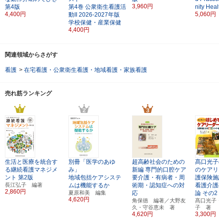
3,960円
第4版
第4巻
公衆衛生看護活
nity Hea
4,400円
5,060円
動II
2026-2027年版
学校保健・産業保健
4,400円
関連領域からさがす
看護
>
在宅看護・公衆衛生看護・地域看護・家族看護
売れ筋ランキング
生活と医療を統合す
別冊「医学のあゆ
超高齢社会のための
髙口光子
る継続看護マネジメ
み」
新編
専門的口腔ケア
のケアリ
ント
第2版
地域包括ケアシステ
要介護・有病者・周
護保険施
長江弘子 編著
ムは機能するか
術期・認知症への対
看護介護
2,860円
夏原和美 編集
応
論 その2
4,620円
角保徳 編著／大野友
髙口光子
久・守谷恵未 著
子 著
4,620円
3,300円