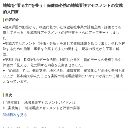
地域を“看る力”を養う！保健師必携の地域看護アセスメントの実践
的入門書
内容紹介
●健康課題の把握から、根拠に基づいた保健福祉事業の計画立案・評価までを一
貫して学べる、地域看護アセスメントの好評書をさらにアップデートしまし
た。
●地域のアセスメント（評価・分析）を通じて健康課題を見つけ出し、それを解
決するための施策・事業を立案するまでの流れを、現場の視点から丁寧に解
説。
●第3版では、DX時代のデータ活用に対応した量的・質的データの分析手法や、
評価の「見える」化に関する内容を充実させました。
●「実践編」では、個別支援、地区活動、組織支援、施策化など多様な事例を取
り上げ、基本編で学んだことを実際の地域看護活動にいかす力が身につく構成
となっています。
目次
I［基本編］ 地域看護アセスメントガイドとは
II［実践編］ 地域看護アセスメントと評価の実際
詳細目次を見る