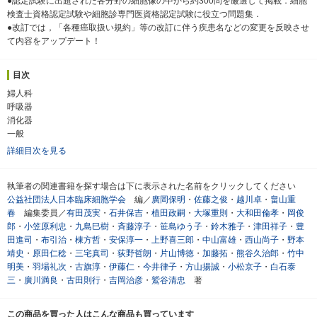
●認定試験に出題された各分野の細胞像の中から約300問を厳選して掲載．細胞
検査士資格認定試験や細胞診専門医資格認定試験に役立つ問題集．
●改訂では，「各種癌取扱い規約」等の改訂に伴う疾患名などの変更を反映させ
て内容をアップデート！
目次
婦人科
呼吸器
消化器
一般
詳細目次を見る
執筆者の関連書籍を探す場合は下に表示された名前をクリックしてください
公益社団法人日本臨床細胞学会
編／
廣岡保明
・
佐藤之俊
・
越川卓
・
畠山重
春
編集委員／
有田茂実
・
石井保吉
・
植田政嗣
・
大塚重則
・
大和田倫孝
・
岡俊
郎
・
小笠原利忠
・
九島巳樹
・
斉藤淳子
・
笹島ゆう子
・
鈴木雅子
・
津田祥子
・
豊
田進司
・
布引治
・
棟方哲
・
安保淳一
・
上野喜三郎
・
中山富雄
・
西山尚子
・
野本
靖史
・
原田仁稔
・
三宅真司
・
荻野哲朗
・
片山博徳
・
加藤拓
・
熊谷久治郎
・
竹中
明美
・
羽場礼次
・
古旗淳
・
伊藤仁
・
今井律子
・
方山揚誠
・
小松京子
・
白石泰
三
・
廣川満良
・
古田則行
・
吉岡治彦
・
鷲谷清忠
著
この商品を買った人はこんな商品も買っています