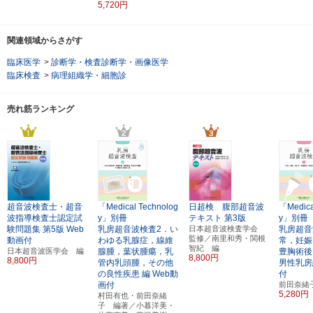
5,720円
関連領域からさがす
臨床医学
>
診断学・検査診断学・画像医学
臨床検査
>
病理組織学・細胞診
売れ筋ランキング
超音波検査士・超音
「Medical Technolog
日超検 腹部超音波
「Medica
波指導検査士認定試
y」別冊
テキスト
第3版
y」別冊
験問題集
第5版
Web
乳房超音波検査2．い
日本超音波検査学会
乳房超音
監修／南里和秀・関根
動画付
わゆる乳腺症，線維
常，妊娠
智紀 編
日本超音波医学会 編
腺腫，葉状腫瘍，乳
豊胸術後
8,800円
8,800円
管内乳頭腫，その他
男性乳房
の良性疾患 編
Web動
付
画付
前田奈緒
5,280円
村田有也・前田奈緒
子 編著／小暮洋美・