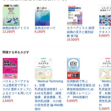
細胞診鑑別アトラス
染色法のすべて
カラーアトラス
病理
スタンダ
13,200円
6,160円
組織の見方と鑑別診
テキスト
9,900円
断
第7版
16,500円
関連する本をさがす
バスキュラーアクセ
「Medical Technolog
症例動画で学ぶ
「Medica
スは透析室で守る！
y」別冊
STAT画像所見報告
診
y」別冊
その2
透析スタッフに
乳房超音波検査2．い
療放射線技師のため
乳房超音
よるエコーを用いたV
わゆる乳腺症，線維
の実践トレーニン
常，妊娠
A管理
腺腫，葉状腫瘍，乳
グ Web画像付
豊胸術後
2,640円
6,600円
管内乳頭腫，その他
男性乳房
の良性疾患 編
Web動
付
5,280円
画付