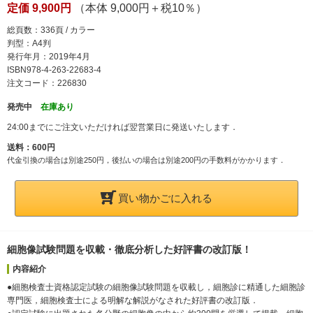
定価 9,900円
（本体 9,000円＋税10％）
総頁数：336頁 / カラー
判型：A4判
発行年月：2019年4月
ISBN978-4-263-22683-4
注文コード：226830
発売中
在庫あり
24:00までにご注文いただければ翌営業日に発送いたします．
送料：600円
代金引換の場合は別途250円，後払いの場合は別途200円の手数料がかかります．
買い物かごに入れる
細胞像試験問題を収載・徹底分析した好評書の改訂版！
内容紹介
●細胞検査士資格認定試験の細胞像試験問題を収載し，細胞診に精通した細胞診
専門医，細胞検査士による明解な解説がなされた好評書の改訂版．