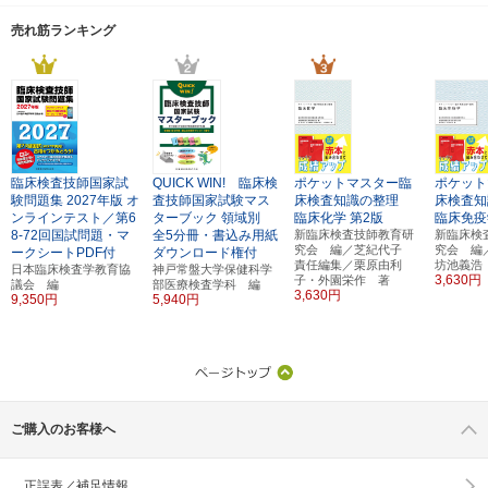
売れ筋ランキング
臨床検査技師国家試
QUICK WIN! 臨床検
ポケットマスター臨
ポケット
験問題集
2027年版
オ
査技師国家試験マス
床検査知識の整理
床検査知
ンラインテスト／第6
ターブック
領域別
臨床化学
第2版
臨床免疫
8-72回国試問題・マ
全5分冊・書込み用紙
新臨床検査技師教育研
新臨床検
究会 編／芝紀代子
究会 編
ークシートPDF付
ダウンロード権付
責任編集／栗原由利
坊池義浩
日本臨床検査学教育協
神戸常盤大学保健科学
3,630円
子・外園栄作 著
議会 編
部医療検査学科 編
3,630円
9,350円
5,940円
ご購入のお客様へ
正誤表／補足情報