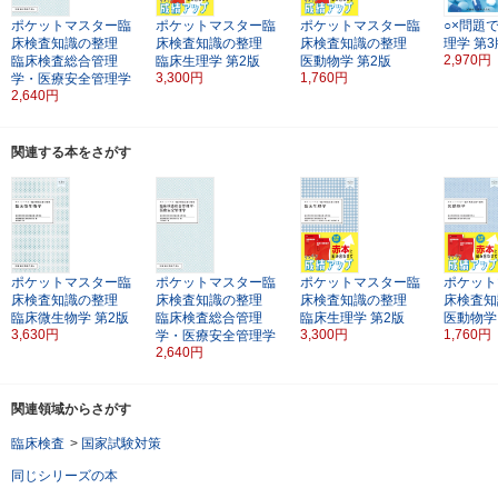
ポケットマスター臨
ポケットマスター臨
ポケットマスター臨
○×問題
床検査知識の整理
床検査知識の整理
床検査知識の整理
理学
第3
2,970円
臨床検査総合管理
臨床生理学
第2版
医動物学
第2版
3,300円
1,760円
学・医療安全管理学
2,640円
関連する本をさがす
ポケットマスター臨
ポケットマスター臨
ポケットマスター臨
ポケット
床検査知識の整理
床検査知識の整理
床検査知識の整理
床検査知
臨床微生物学
第2版
臨床検査総合管理
臨床生理学
第2版
医動物学
3,630円
3,300円
1,760円
学・医療安全管理学
2,640円
関連領域からさがす
臨床検査
>
国家試験対策
同じシリーズの本