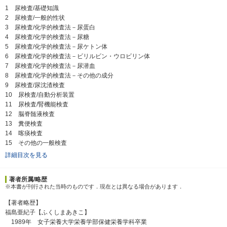
1 尿検査/基礎知識
2 尿検査/一般的性状
3 尿検査/化学的検査法－尿蛋白
4 尿検査/化学的検査法－尿糖
5 尿検査/化学的検査法－尿ケトン体
6 尿検査/化学的検査法－ビリルビン・ウロビリン体
7 尿検査/化学的検査法－尿潜血
8 尿検査/化学的検査法－その他の成分
9 尿検査/尿沈渣検査
10 尿検査/自動分析装置
11 尿検査/腎機能検査
12 脳脊髄液検査
13 糞便検査
14 喀痰検査
15 その他の一般検査
詳細目次を見る
著者所属/略歴
※本書が刊行された当時のものです．現在とは異なる場合があります．
【著者略歴】
福島亜紀子【ふくしまあきこ】
1989年 女子栄養大学栄養学部保健栄養学科卒業