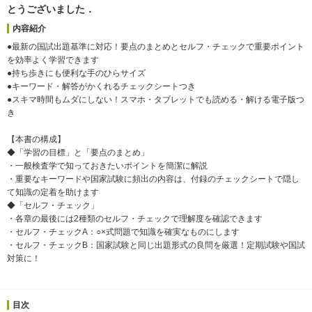
とうございました．
内容紹介
●最新の国試出題基準に対応！要点のまとめとセルフ・チェックで重要ポイント
を効率よく学習できます
●持ち歩きにも便利な手のひらサイズ
●キーワード・解答がかくれるチェックシートつき
●スキマ時間もムダにしない！スマホ・タブレットでも読める・解ける電子版つ
き
【本書の構成】
◆「学習の目標」と「要点のまとめ」
・一般検査学で知っておきたいポイントを簡潔に解説
・重要なキーワードや国家試験に頻出の内容は、付録のチェックシートで隠し
て知識の定着を助けます
◆「セルフ・チェック」
・各章の最後には2種類のセルフ・チェックで理解度を確認できます
・セルフ・チェックA：○×式問題で知識を確実なものにします
・セルフ・チェックB：国家試験と同じ出題形式の良問を厳選！定期試験や国試
対策に！
目次