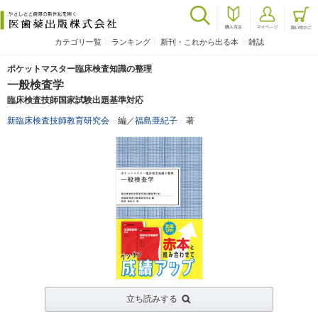
カテゴリ一覧
ランキング
新刊・これから出る本
雑誌
ポケットマスター臨床検査知識の整理
一般検査学
臨床検査技師国家試験出題基準対応
新臨床検査技師教育研究会
編／
福島亜紀子
著
立ち読みする