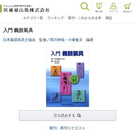
カテゴリ一覧
ランキング
新刊・これから出る本
雑誌
入門 義肢装具
日本義肢装具士協会
監修／
関川伸哉
・
小峯敏文
編著
立ち読みする
復刊・再刊リクエスト