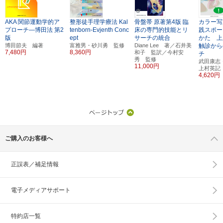
AKA
関節運動学的ア
整形徒手理学療法
Kal
骨盤帯
原著第4版
臨
カラー写
プローチ―博田法
第2
tenborn-Evjenth Conc
床の専門的技能とリ
践スポー
版
ept
サーチの統合
かた 上
博田節夫 編著
富雅男・砂川勇 監修
Diane Lee 著／石井美
触診から
7,480円
8,360円
和子 監訳／今村安
チ
秀 監修
武田康志
11,000円
上村英記
4,620円
ご購入のお客様へ
正誤表／補足情報
電子メディアサポート
特約店一覧