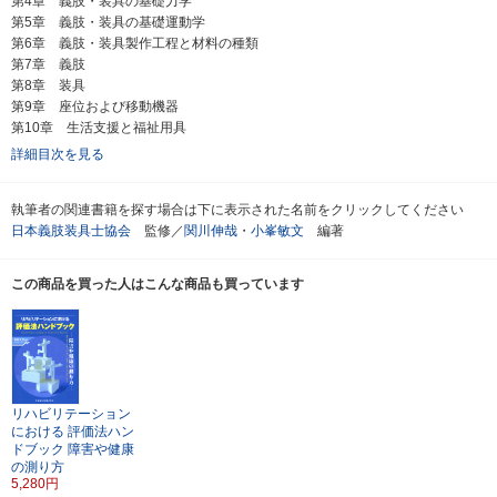
第4章 義肢・装具の基礎力学
第5章 義肢・装具の基礎運動学
第6章 義肢・装具製作工程と材料の種類
第7章 義肢
第8章 装具
第9章 座位および移動機器
第10章 生活支援と福祉用具
詳細目次を見る
執筆者の関連書籍を探す場合は下に表示された名前をクリックしてください
日本義肢装具士協会
監修／
関川伸哉
・
小峯敏文
編著
この商品を買った人はこんな商品も買っています
リハビリテーション
における
評価法ハン
ドブック
障害や健康
の測り方
5,280円