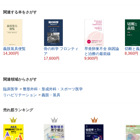
関連する本をさがす
義肢装具便覧
骨の科学
フロンティ
早発卵巣不全
病因論
切断と義
14,300円
8,360円
ア
と治療の最前線
17,600円
9,900円
関連領域からさがす
臨床医学
>
整形外科・形成外科・スポーツ医学
リハビリテーション
>
義肢・装具
売れ筋ランキング