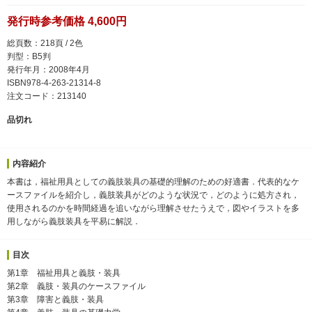
発行時参考価格 4,600円
総頁数：218頁 / 2色
判型：B5判
発行年月：2008年4月
ISBN978-4-263-21314-8
注文コード：213140
品切れ
内容紹介
本書は，福祉用具としての義肢装具の基礎的理解のための好適書．代表的なケ
ースファイルを紹介し，義肢装具がどのような状況で，どのように処方され，
使用されるのかを時間経過を追いながら理解させたうえで，図やイラストを多
用しながら義肢装具を平易に解説．
目次
第1章 福祉用具と義肢・装具
第2章 義肢・装具のケースファイル
第3章 障害と義肢・装具