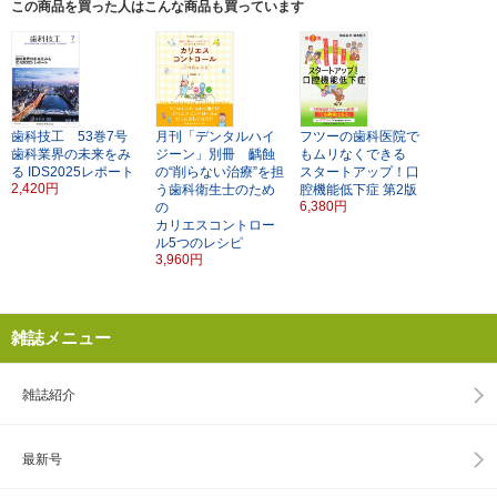
この商品を買った人はこんな商品も買っています
歯科技工 53巻7号
月刊「デンタルハイ
フツーの歯科医院で
歯科業界の未来をみ
ジーン」別冊 齲蝕
もムリなくできる
る
IDS2025レポート
の“削らない治療”を担
スタートアップ！口
2,420円
う歯科衛生士のため
腔機能低下症
第2版
6,380円
の
カリエスコントロー
ル5つのレシピ
3,960円
雑誌メニュー
雑誌紹介
最新号