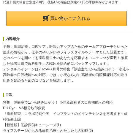
代金引換の場合は別途250円，後払いの場合は別途200円の手数料がかかります．
買い物かごに入れる
内容紹介
予防，歯周治療，口腔ケア，医院力アップのためのチームアプローチといった
臨床の情報から，仕事のやりがいやライフスタイルをテーマとした話題まで，
どのページを開いても歯科衛生士のあなたを応援するコンテンツが満載！徹底
した読者目線で歯科衛生士の臨床を総合的にバックアップします！
デンタルハイジーンは2025年7月号の特集「診療室で1から踏み出そう！小児＆
高齢者の口腔機能への対応」では，小児ならびに高齢者の口腔機能対応の取り
組みを始めるためのコツなどを解説します．
目次
特集 診療室で1から踏み出そう！ 小児＆高齢者の口腔機能への対応
DH Eye VS根分岐部病変
『歯界展望』コラボ特別企画 インプラントのメインテナンスを再考する～歯
科衛生士編
【新連載】初診探偵キューシーズ(1)
ライフステージからみる歯周治療～わたしたちの戦略(6)