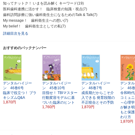
知ってナットク！ いまを読み解く キーワード(19)
医科歯科連携に活かす！ 臨床検査の知識・視点(7)
歯科訪問診療に強い歯科衛生士になるためのTalk & Talk(7)
My message！ 歯科衛生士への想い(7)
My belief！ 歯科衛生士としての私(7)
詳細目次を見る
おすすめのバックナンバー
デンタルハイジー
デンタルハイジー
デンタルハイジー
デンタル
ン 46巻6号
ン 45巻10号
ン 46巻7号
ン 46
臨床で役立つ！
ブラ
目指せ！ TBIマスター
成長期だからこそ介
令和時代
キシズムQ&A
行動変容モデルに基
入できる
発育段階の
コミュニ
1,870円
づいた臨床のヒント
不正咬合とその予防
～心理学
1,760円
1,870円
が解き明
もと保護
わり方
1,870円