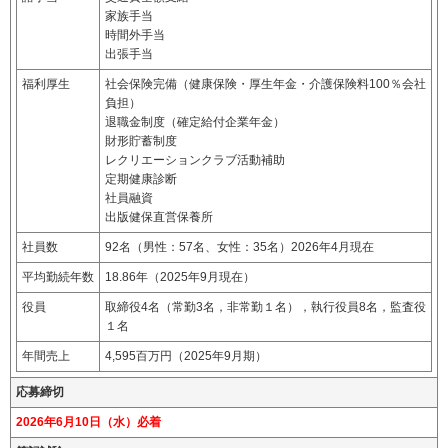
家族手当
時間外手当
出張手当
福利厚生
社会保険完備（健康保険・厚生年金・介護保険料100％会社
負担）
退職金制度（確定給付企業年金）
財形貯蓄制度
レクリエーションクラブ活動補助
定期健康診断
社員融資
出版健保直営保養所
社員数
92名（男性：57名、女性：35名）2026年4月現在
平均勤続年数
18.86年（2025年9月現在）
役員
取締役4名（常勤3名，非常勤１名），執行役員8名，監査役
１名
年間売上
4,595百万円（2025年9月期）
応募締切
2026年6月10日（水）必着