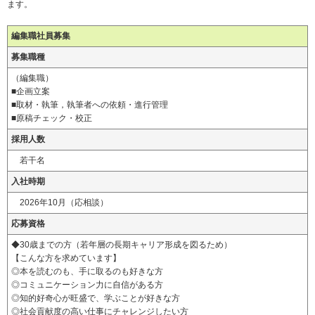
ます。
編集職社員募集
募集職種
（編集職）
■企画立案
■取材・執筆，執筆者への依頼・進行管理
■原稿チェック・校正
採用人数
若干名
入社時期
2026年10月（応相談）
応募資格
◆30歳までの方（若年層の長期キャリア形成を図るため）
【こんな方を求めています】
◎本を読むのも、手に取るのも好きな方
◎コミュニケーション力に自信がある方
◎知的好奇心が旺盛で、学ぶことが好きな方
◎社会貢献度の高い仕事にチャレンジしたい方