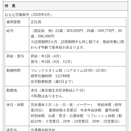
待 遇
おもな労働条件（2026年4月）
雇用形態
正社員
給与
（固定給 例）22歳：303,050円 26歳：349,770円，30
歳：396,490円
※試用期間3カ月。試用期間中も同じ額です。勤続年数に関
わらず年齢で基本給が決まります。
昇給・賞与
昇給：年1回（4月）
賞与：年2回（6月、12月）
勤務時間
フレックスタイム制（コアタイム10:00～15:00）
標準労働時間 1日7時間
在宅勤務制度（週2日まで）
勤務地
本社（東京都文京区本駒込1-7-10）
※転勤はありません。
休日・休暇
完全週休２日（土・日・祝・メーデー） 有給休暇（初年
度20日） 夏期休暇６営業日 年末年始休暇 慶弔休暇
特別休暇 出産・育児・介護休暇 リフレッシュ休暇（勤
続10年：５営業日、20年：10営業日、30年：15営業日）
諸手当
交通費全額支給