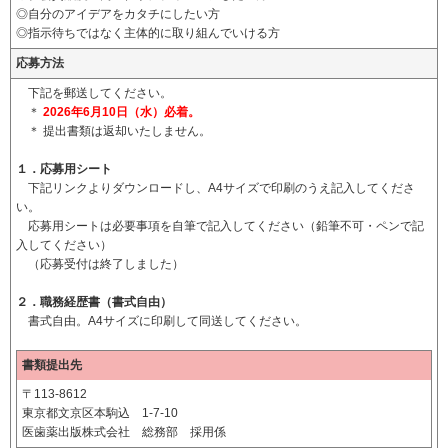
◎自分のアイデアをカタチにしたい方
◎指示待ちではなく主体的に取り組んでいける方
応募方法
下記を郵送してください。
＊
2026年6月10日（水）必着。
＊ 提出書類は返却いたしません。
１．応募用シート
下記リンクよりダウンロードし、A4サイズで印刷のうえ記入してくださ
い。
応募用シートは必要事項を自筆で記入してください（鉛筆不可・ペンで記
入してください）
（応募受付は終了しました）
２．職務経歴書（書式自由）
書式自由。A4サイズに印刷して同送してください。
書類提出先
〒113-8612
東京都文京区本駒込 1-7-10
医歯薬出版株式会社 総務部 採用係