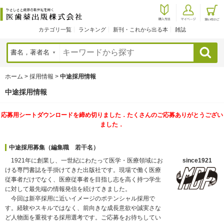
カテゴリ一覧
ランキング
新刊・これから出る本
雑誌
検索
ホーム
>
採用情報
>
中途採用情報
中途採用情報
応募用シートダウンロードを締め切りました．たくさんのご応募ありがとうござい
ました．
中途採用募集（編集職 若干名）
1921年に創業し、一世紀にわたって医学・医療領域にお
since1921
ける専門書誌を手掛けてきた出版社です。現場で働く医療
従事者だけでなく、医療従事者を目指し志を高く持つ学生
に対して最先端の情報発信を続けてきました。
今回は新卒採用に近いイメージのポテンシャル採用で
す。経験やスキルではなく、前向きな成長意欲や誠実さな
ど人物面を重視する採用選考です。ご応募をお待ちしてい