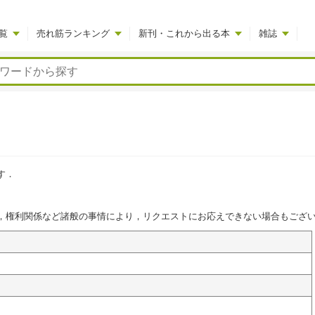
覧
売れ筋ランキング
新刊・これから出る本
雑誌
す．
，権利関係など諸般の事情により，リクエストにお応えできない場合もござ