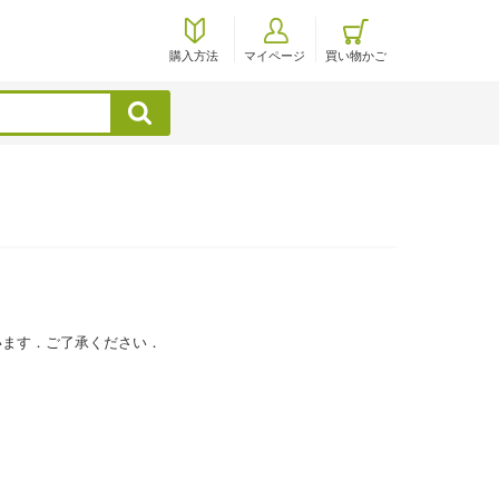
購入方法
マイページ
買い物かご
検索
います．ご了承ください．