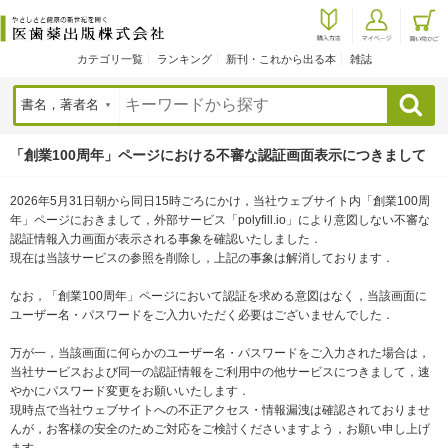
カテゴリ一覧
ランキング
新刊・これから出る本
雑誌
検索
「創業100周年」ページにおける不審な認証画面表示につきまして
2026年5月31日朝から同日15時ごろにかけ，当社ウェブサイト内「創業100周
年」ページにおきまして，外部サービス「polyfill.io」により意図しない不審な
認証情報入力画面が表示される事象を確認いたしました．
現在は当該サービスの参照を削除し，上記の事象は解消しております．
なお，「創業100周年」ページにおいて認証を求める意図はなく，当該画面に
ユーザー名・パスワードをご入力いただく必要はございませんでした．
万が一，当該画面に何らかのユーザー名・パスワードをご入力された場合は，
当社サービスおよび同一の認証情報をご利用中の他サービスにつきまして，速
やかにパスワード変更をお願いいたします．
現時点で当社ウェブサイトへの不正アクセス・情報漏洩は確認されておりませ
んが，お客様の安全のためご対応をご検討くださいますよう，お願い申し上げ
ます．