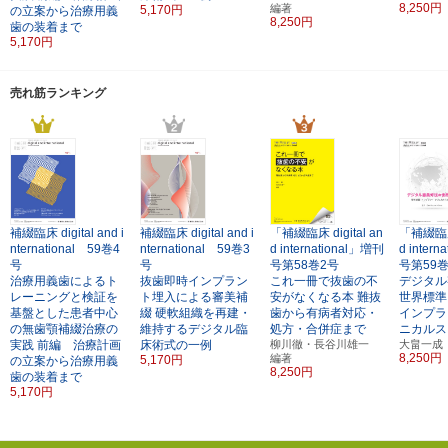
8,250円
編著
5,170円
の立案から治療用義
8,250円
歯の装着まで
5,170円
売れ筋ランキング
補綴臨床 digital and i
補綴臨床 digital and i
「補綴臨床 digital an
「補綴臨床 
nternational 59巻4
nternational 59巻3
d international」増刊
d inter
号
号
号第58巻2号
号第59
治療用義歯によるト
抜歯即時インプラン
これ一冊で抜歯の不
デジタル
レーニングと検証を
ト埋入による審美補
安がなくなる本
難抜
世界標準
基盤とした患者中心
綴
硬軟組織を再建・
歯から有病者対応・
インプラ
の無歯顎補綴治療の
維持するデジタル臨
処方・合併症まで
ニカルス
実践
前編 治療計画
床術式の一例
柳川徹・長谷川雄一
大畠一成
8,250円
編著
5,170円
の立案から治療用義
8,250円
歯の装着まで
5,170円