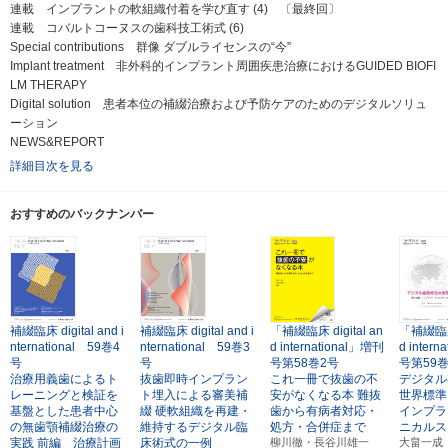
連載 インプラントの軟組織付着を学び直す (4) 〔最終回〕
連載 コバルトコーヌスの歯科技工術式 (6)
Special contributions 群像 ダブルライセンスの“今”
Implant treatment 非外科的インプラント周囲疾患治療におけるGUIDED BIOFI
LM THERAPY
Digital solution 患者本位の補綴治療および予防ケアのためのデジタルソリュ
ーション
NEWS&REPORT
詳細目次を見る
おすすめのバックナンバー
補綴臨床 digital and i
補綴臨床 digital and i
「補綴臨床 digital an
「補綴臨床 
nternational 59巻4
nternational 59巻3
d international」増刊
d inter
号
号
号第58巻2号
号第59
治療用義歯によるト
抜歯即時インプラン
これ一冊で抜歯の不
デジタル
レーニングと検証を
ト埋入による審美補
安がなくなる本
難抜
世界標準
基盤とした患者中心
綴
硬軟組織を再建・
歯から有病者対応・
インプラ
の無歯顎補綴治療の
維持するデジタル臨
処方・合併症まで
ニカルス
実践
前編 治療計画
床術式の一例
柳川徹・長谷川雄一
大畠一成