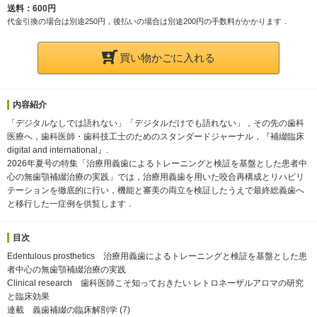
送料：600円
代金引換の場合は別途250円，後払いの場合は別途200円の手数料がかかります．
買い物かごに入れる
内容紹介
「デジタルなしでは語れない」「デジタルだけでも語れない」，その先の歯科
医療へ，歯科医師・歯科技工士のためのスタンダードジャーナル，『補綴臨床
digital and international』.
2026年夏号の特集「治療用義歯によるトレーニングと検証を基盤とした患者中
心の無歯顎補綴治療の実践」では，治療用義歯を用いた咬合再構成とリハビリ
テーションを徹底的に行い，機能と審美の両立を検証したうえで最終総義歯へ
と移行した一症例を供覧します．
目次
Edentulous prosthetics 治療用義歯によるトレーニングと検証を基盤とした患
者中心の無歯顎補綴治療の実践
Clinical research 歯科医師こそ知っておきたい レトロネーザルアロマの研究
と臨床効果
連載 義歯補綴の臨床解剖学 (7)