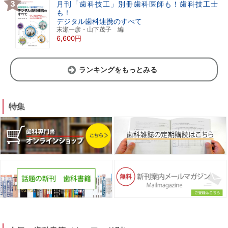
月刊「歯科技工」別冊歯科医師も！歯科技工士
も！
デジタル歯科連携のすべて
末瀬一彦・山下茂子 編
6,600円
ランキングをもっとみる
特集