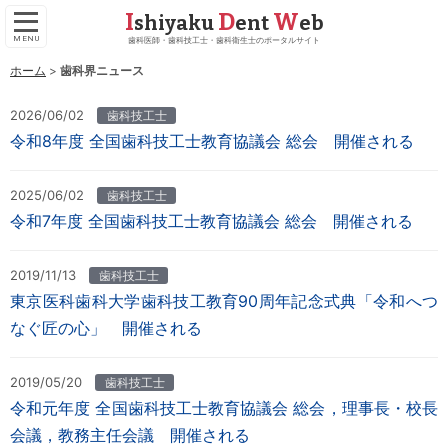
I
D
W
shiyaku
ent
eb
日
月
火
水
木
金
土
歯科医師・歯科技工士・歯科衛生士のポータルサイト
26
27
28
29
30
31
1
ホーム
歯科界ニュース
2
3
4
5
6
7
8
9
10
11
12
13
14
15
2026/06/02
歯科技工士
16
17
18
19
20
21
22
令和8年度 全国歯科技工士教育協議会 総会 開催される
歯科界
23
24
25
26
27
28
29
歯科技工士
30
31
1
2
3
4
5
2025/06/02
歯科技工士
令和7年度 全国歯科技工士教育協議会 総会 開催される
歯科衛生士
2019/11/13
歯科技工士
学会・研究会レポート
東京医科歯科大学歯科技工教育90周年記念式典「令和へつ
歯科医師会・歯科医師連盟
なぐ匠の心」 開催される
2019/05/20
歯科技工士
令和元年度 全国歯科技工士教育協議会 総会，理事長・校長
会議，教務主任会議 開催される