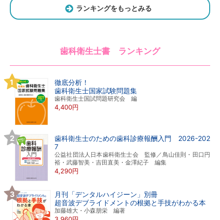
ランキングをもっとみる
歯科衛生士書 ランキング
徹底分析！
歯科衛生士国家試験問題集
歯科衛生士国試問題研究会 編
4,400円
歯科衛生士のための歯科診療報酬入門 2026-202
7
公益社団法人日本歯科衛生士会 監修／鳥山佳則・田口円
裕・武藤智美・吉田直美・金澤紀子 編集
4,290円
月刊「デンタルハイジーン」別冊
超音波デブライドメントの根拠と手技がわかる本
加藤雄大・小森朋栄 編著
3,960円