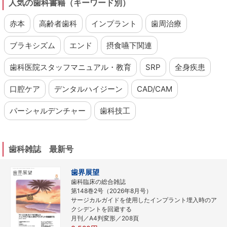
人気の歯科書籍（キーワード別）
赤本
高齢者歯科
インプラント
歯周治療
ブラキシズム
エンド
摂食嚥下関連
歯科医院スタッフマニュアル・教育
SRP
全身疾患
口腔ケア
デンタルハイジーン
CAD/CAM
パーシャルデンチャー
歯科技工
歯科雑誌 最新号
歯界展望
歯科臨床の総合雑誌
第148巻2号（2026年8月号）
サージカルガイドを使用したインプラント埋入時のア
クシデントを回避する
月刊／A4判変形／208頁