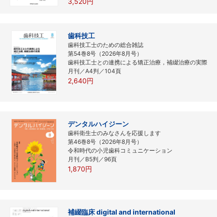
3,520円
歯科技工
歯科技工士のための総合雑誌
第54巻8号（2026年8月号）
歯科技工士との連携による矯正治療，補綴治療の実際
月刊／A4判／104頁
2,640円
デンタルハイジーン
歯科衛生士のみなさんを応援します
第46巻8号（2026年8月号）
令和時代の小児歯科コミュニケーション
月刊／B5判／96頁
1,870円
補綴臨床 digital and international