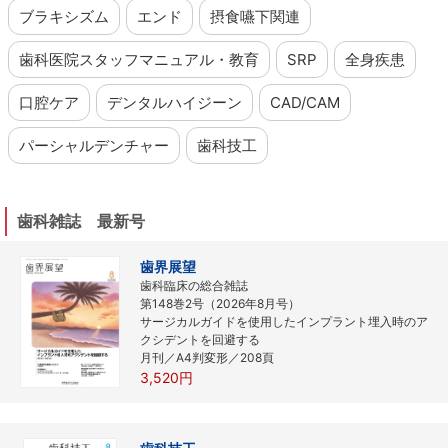
ブラキシズム
エンド
摂食嚥下関連
歯科医院スタッフマニュアル・教育
SRP
全身疾患
口腔ケア
デンタルハイジーン
CAD/CAM
パーシャルデンチャー
歯科技工
歯科雑誌 最新号
歯界展望
歯科臨床の総合雑誌
第148巻2号（2026年8月号）
サージカルガイドを使用したインプラント埋入時のア
クシデントを回避する
月刊／A4判変形／208頁
3,520円