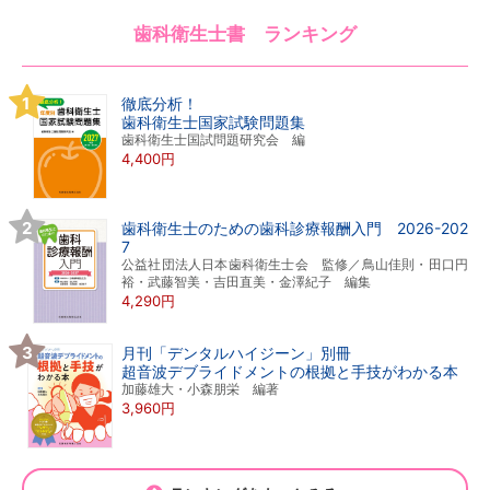
歯科衛生士書 ランキング
徹底分析！
歯科衛生士国家試験問題集
歯科衛生士国試問題研究会 編
4,400円
歯科衛生士のための歯科診療報酬入門 2026-202
7
公益社団法人日本歯科衛生士会 監修／鳥山佳則・田口円
裕・武藤智美・吉田直美・金澤紀子 編集
4,290円
月刊「デンタルハイジーン」別冊
超音波デブライドメントの根拠と手技がわかる本
加藤雄大・小森朋栄 編著
3,960円