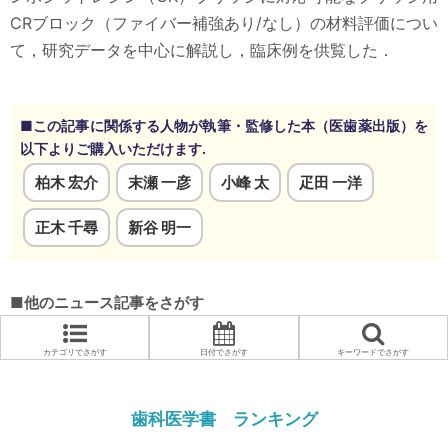
CRブロック（ファイバー補強あり/なし）の材料評価につい
て，研究データを中心に解説し，臨床例を供覧した．
■この記事に関係する人物が執筆・監修した本（医歯薬出版）を
以下よりご購入いただけます.
柏木 宏介
末瀬 一彦
小峰 太
疋田 一洋
正木 千尋
新谷 明一
■他のニュース記事をさがす
カテゴリでさがす
日付でさがす
キーワードでさがす
歯科医学書 ランキング