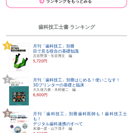
ランキングをもっとみる
歯科技工士書 ランキング
月刊「歯科技工」別冊
目で見る咬合の基礎知識
古谷野潔・矢谷博文 編
5,720円
月刊「歯科技工」別冊はじめる！使いこなす！
3Dプリンターの基礎と臨床
大久保力廣・木村健二 編
6,600円
月刊「歯科技工」別冊歯科医師も！歯科技工士
も！
デジタル歯科連携のすべて
末瀬一彦・山下茂子 編