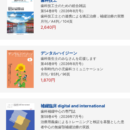
歯科技工
歯科技工士のための総合雑誌
第54巻8号（2026年8月号）
歯科技工士との連携による矯正治療，補綴治療の実際
月刊／A4判／104頁
2,640円
デンタルハイジーン
歯科衛生士のみなさんを応援します
第46巻8号（2026年8月号）
令和時代の小児歯科コミュニケーション
月刊／B5判／96頁
1,870円
補綴臨床 digital and international
歯科補綴中心の専門誌
第59巻4号（2026年7月号）
治療用義歯によるトレーニングと検証を基盤とした患
者中心の無歯顎補綴治療の実践