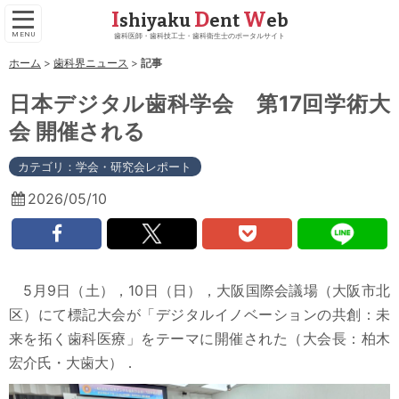
I
D
W
shiyaku
ent
eb
学会・研究会レポート
歯科医師・歯科技工士・歯科衛生士のポータルサイト
ホーム
歯科界ニュース
記事
歯科医師会・歯科医師連盟
日本デジタル歯科学会 第17回学術大
会 開催される
カテゴリ：
学会・研究会レポート
2026/05/10
5月9日（土），10日（日），大阪国際会議場（大阪市北
区）にて標記大会が「デジタルイノベーションの共創：未
来を拓く歯科医療」をテーマに開催された（大会長：柏木
宏介氏・大歯大）．