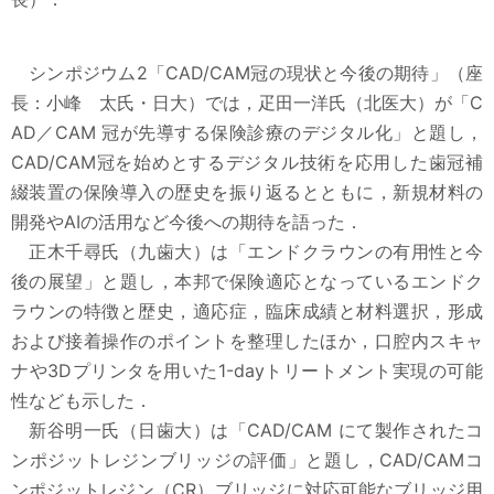
シンポジウム2「CAD/CAM冠の現状と今後の期待」（座
長：小峰 太氏・日大）では，疋田一洋氏（北医大）が「C
AD／CAM 冠が先導する保険診療のデジタル化」と題し，
CAD/CAM冠を始めとするデジタル技術を応用した歯冠補
綴装置の保険導入の歴史を振り返るとともに，新規材料の
開発やAIの活用など今後への期待を語った．
正木千尋氏（九歯大）は「エンドクラウンの有用性と今
後の展望」と題し，本邦で保険適応となっているエンドク
ラウンの特徴と歴史，適応症，臨床成績と材料選択，形成
および接着操作のポイントを整理したほか，口腔内スキャ
ナや3Dプリンタを用いた1-dayトリートメント実現の可能
性なども示した．
新谷明一氏（日歯大）は「CAD/CAM にて製作されたコ
ンポジットレジンブリッジの評価」と題し，CAD/CAMコ
ンポジットレジン（CR）ブリッジに対応可能なブリッジ用