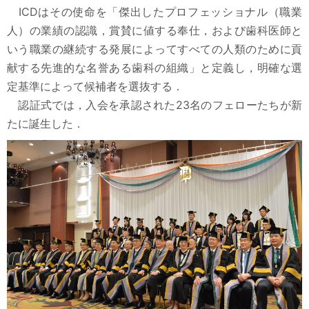
ICDはその使命を「傑出したプロフェッショナル（職業
人）の業績の認識，賞賛に値する奉仕，および歯科医師と
いう職業の継続する発展によってすべての人類のために貢
献する先進的な名誉ある歯科の組織」と定義し，明確な選
定基準によって候補者を選抜する．
認証式では，入会を承認された23名のフェローたちが新
たに誕生した．
<
>
2026年8月
日
月
火
水
木
金
土
26
27
28
29
30
31
1