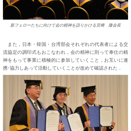
新フェローたちに向けて会の精神を語りかける宮﨑 隆会長
また，日本・韓国・台湾部会それぞれの代表者による交
流協定の調印式もおこなわれ，会の精神に則って奉仕の精
神をもって事業に積極的に参加していくこと，お互いに連
携･協力しあって活動していくことが改めて確認された．