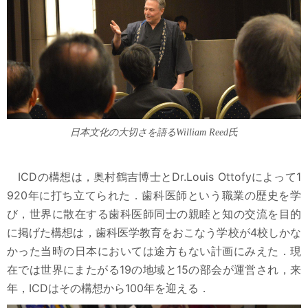
日本文化の大切さを語るWilliam Reed氏
ICDの構想は，奥村鶴吉博士とDr.Louis Ottofyによって1
920年に打ち立てられた．歯科医師という職業の歴史を学
び，世界に散在する歯科医師同士の親睦と知の交流を目的
に掲げた構想は，歯科医学教育をおこなう学校が4校しかな
かった当時の日本においては途方もない計画にみえた．現
在では世界にまたがる19の地域と15の部会が運営され，来
年，ICDはその構想から100年を迎える．