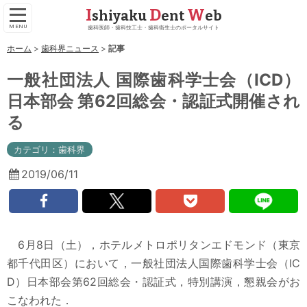
I
D
W
shiyaku
ent
eb
歯科医師・歯科技工士・歯科衛生士のポータルサイト
ホーム
歯科界ニュース
記事
一般社団法人 国際歯科学士会（ICD）
日本部会 第62回総会・認証式開催され
る
カテゴリ：
歯科界
2019/06/11
6月8日（土），ホテルメトロポリタンエドモンド（東京
都千代田区）において，一般社団法人国際歯科学士会（IC
D）日本部会第62回総会・認証式，特別講演，懇親会がお
こなわれた．