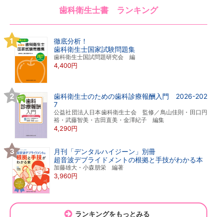
歯科衛生士書 ランキング
徹底分析！
歯科衛生士国家試験問題集
歯科衛生士国試問題研究会 編
4,400円
歯科衛生士のための歯科診療報酬入門 2026-202
7
公益社団法人日本歯科衛生士会 監修／鳥山佳則・田口円
裕・武藤智美・吉田直美・金澤紀子 編集
4,290円
月刊「デンタルハイジーン」別冊
超音波デブライドメントの根拠と手技がわかる本
加藤雄大・小森朋栄 編著
3,960円
ランキングをもっとみる