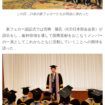
2
3
4
5
6
7
8
9
10
11
12
13
14
15
この日，23名の新フェローたちが同会に加わった
16
17
18
19
20
21
22
歯科界
23
24
25
26
27
28
29
歯科技工士
30
31
1
2
3
4
5
新フェロー認証式では宮﨑 隆氏（ICD日本部会会長）が
訓示をし，歯科領域を通して国際貢献をおこなうメンバー
歯科衛生士
の一員としてこれからともに活動していくことへの期待を
学会・研究会レポート
語った．
歯科医師会・歯科医師連盟