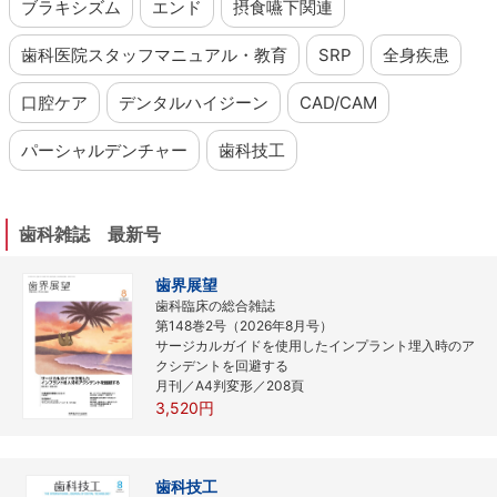
ブラキシズム
エンド
摂食嚥下関連
歯科医院スタッフマニュアル・教育
SRP
全身疾患
口腔ケア
デンタルハイジーン
CAD/CAM
パーシャルデンチャー
歯科技工
歯科雑誌 最新号
歯界展望
歯科臨床の総合雑誌
第148巻2号（2026年8月号）
サージカルガイドを使用したインプラント埋入時のア
クシデントを回避する
月刊／A4判変形／208頁
3,520円
歯科技工