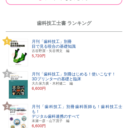
歯科技工士書 ランキング
月刊「歯科技工」別冊
目で見る咬合の基礎知識
古谷野潔・矢谷博文 編
5,720円
月刊「歯科技工」別冊はじめる！使いこなす！
3Dプリンターの基礎と臨床
大久保力廣・木村健二 編
6,600円
月刊「歯科技工」別冊歯科医師も！歯科技工士
も！
デジタル歯科連携のすべて
末瀬一彦・山下茂子 編
6,600円