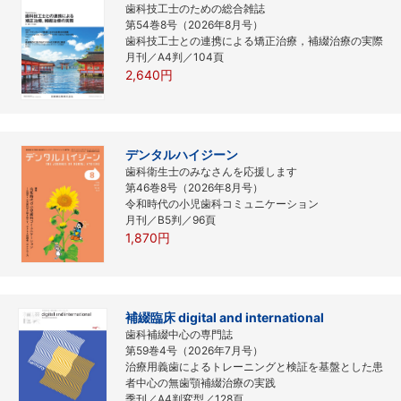
歯科技工士のための総合雑誌
第54巻8号（2026年8月号）
歯科技工士との連携による矯正治療，補綴治療の実際
月刊／A4判／104頁
2,640円
デンタルハイジーン
歯科衛生士のみなさんを応援します
第46巻8号（2026年8月号）
令和時代の小児歯科コミュニケーション
月刊／B5判／96頁
1,870円
補綴臨床 digital and international
歯科補綴中心の専門誌
第59巻4号（2026年7月号）
治療用義歯によるトレーニングと検証を基盤とした患
者中心の無歯顎補綴治療の実践
季刊／A4判変型／128頁