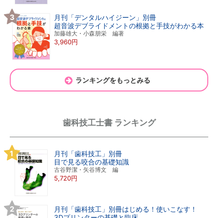
月刊「デンタルハイジーン」別冊
超音波デブライドメントの根拠と手技がわかる本
加藤雄大・小森朋栄 編著
3,960円
ランキングをもっとみる
歯科技工士書 ランキング
月刊「歯科技工」別冊
目で見る咬合の基礎知識
古谷野潔・矢谷博文 編
5,720円
月刊「歯科技工」別冊はじめる！使いこなす！
3Dプリンターの基礎と臨床