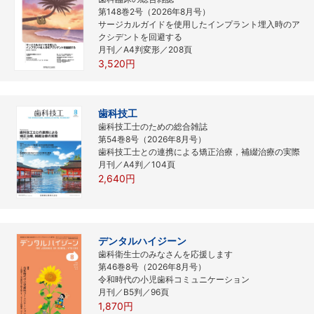
第148巻2号（2026年8月号）
サージカルガイドを使用したインプラント埋入時のア
クシデントを回避する
月刊／A4判変形／208頁
3,520円
歯科技工
歯科技工士のための総合雑誌
第54巻8号（2026年8月号）
歯科技工士との連携による矯正治療，補綴治療の実際
月刊／A4判／104頁
2,640円
デンタルハイジーン
歯科衛生士のみなさんを応援します
第46巻8号（2026年8月号）
令和時代の小児歯科コミュニケーション
月刊／B5判／96頁
1,870円