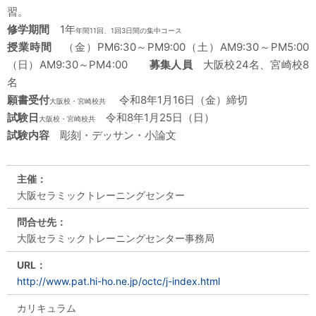
習。
修学期間
1年
年間11回、1回3日間の集中コース
授業時間
（金）PM6:30～PM9:00（土）AM9:30～PM5:00
（日）AM9:30～PM4:00
募集人員
大阪校24名、宮崎校8
名
願書受付
令和8年1月16日（金）締切
大阪校・宮崎校共
試験日
令和8年1月25日（日）
大阪校・宮崎校共
試験内容
彫刻・デッサン・小論文
主催：
大阪セラミックトレーニングセンター
問合せ先：
大阪セラミックトレーニングセンター事務局
URL：
http://www.pat.hi-ho.ne.jp/octc/j-index.html
カリキュラム