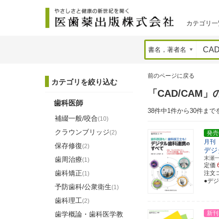
カテゴリ一
前のページに戻る
カテゴリを絞り込む
「CAD/CAM
歯科医師
38件中1件から30件まで
補綴一般/咬合
(10)
クラウンブリッジ
(2)
発売
月刊
保存修復
(2)
デジ
末瀬
歯周治療
(1)
定価
歯科矯正
注文コ
(1)
●デ
予防歯科/公衆衛生
(1)
歯科理工
(2)
新刊
歯学概論・歯科医学教