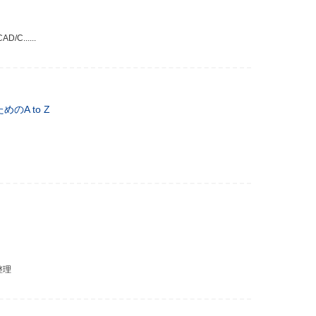
......
のA to Z
整理