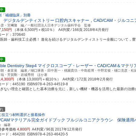
中
刊「補綴臨床」別冊
 デジタルデンティストリー
口腔内スキャナー，CAD/CAM・ジルコ
一彦・宮﨑隆 編／一般社団法人日本デジタル歯科学会 監修
7,150円
（本体 6,500円＋税10％） A4判変 ⁄ 166頁
2018年4月発行
ード：370640
科医師・歯科技工士必携！ 進化を続けるデジタルデンティストリー全般について，豊富な症
中
able Dentistry Step4
マイクロスコープ・レーザー・CAD/CAM＆マテ
秀朗・倉富覚 編著／樋口琢善・田中憲一・桃園貴功・中島稔博・中野宏俊・樋口克彦・松
哲哉・芳賀剛・岩城秀明 ほか著
14,300円
（本体 13,000円＋税10％） A4判変 ⁄ 172頁
2018年2月発行
ド：445190 ISBN978-4-263-44519-8
るぎない理念と確固とした基本治療を元に，新しい機材・機器を活用した最新の治療
れ
に役立つ材料選択と接着操作
D/CAMマテリアル完全ガイドブック
フルジルコニアクラウン 保険適用
治 編著
時参考価格
4,800円
A4判変 ⁄ 96頁
2017年12月発行
ド：464200 ISBN978-4-263-46420-5