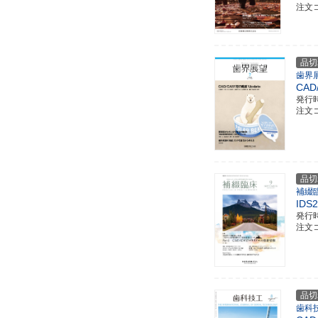
注文コ
品切
歯界展
CAD
発行
注文コ
品切
補綴
ID
発行
注文コ
品切
歯科