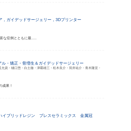
ニア，ガイデッドサージェリー，3Dプリンター
例とともに最......
リアル・矯正・骨増生＆ガイデッドサージェリー
延允資・樋口惣・白土徹・津覇雄三・松木良介・筒井祐介・青木隆宜・
の成果！
ハイブリッドレジン プレスセラミックス 金属冠