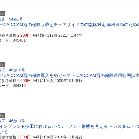
れ
臨床 54巻1号
部CAD/CAM冠の保険収載とチェアサイドでの臨床対応
歯科医師のため
時参考価格
2,900円
A4判変 ⁄ 112頁
2021年1月発行
ード：045401
れ
工 48巻10号
部CAD/CAM冠の保険導入をめぐって
－CAD/CAM冠の保険適用範囲拡
時参考価格
2,000円
A4判 ⁄ 104頁
2020年10月発行
ード：034810
れ
工 46巻11号
インプラント技工におけるアバットメント形態を考える
－カスタムアバ
いて
時参考価格
2,000円
A4判 ⁄ 104頁
2018年11月発行