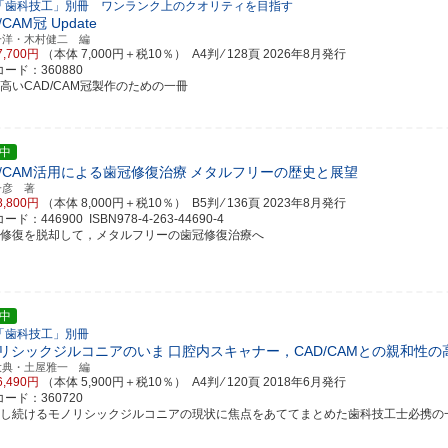
「歯科技工」別冊 ワンランク上のクオリティを目指す
/CAM冠 Update
一洋・木村健二 編
7,700円
（本体 7,000円＋税10％） A4判 ⁄ 128頁
2026年8月発行
ード：360880
の高いCAD/CAM冠製作のための一冊
中
D/CAM活用による歯冠修復治療
メタルフリーの歴史と展望
一彦 著
8,800円
（本体 8,000円＋税10％） B5判 ⁄ 136頁
2023年8月発行
ド：446900 ISBN978-4-263-44690-4
属修復を脱却して，メタルフリーの歯冠修復治療へ
中
「歯科技工」別冊
リシックジルコニアのいま
口腔内スキャナー，CAD/CAMとの親和性
大典・土屋雅一 編
6,490円
（本体 5,900円＋税10％） A4判 ⁄ 120頁
2018年6月発行
ード：360720
化し続けるモノリシックジルコニアの現状に焦点をあててまとめた歯科技工士必携の