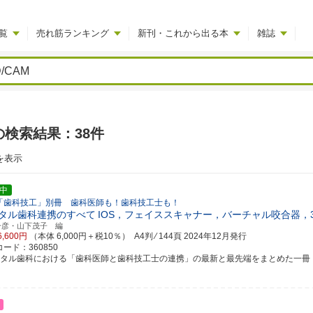
覧
売れ筋ランキング
新刊・これから出る本
雑誌
」の検索結果：38件
を表示
中
「歯科技工」別冊 歯科医師も！歯科技工士も！
タル歯科連携のすべて
IOS，フェイススキャナー，バーチャル咬合器，3
一彦・山下茂子 編
6,600円
（本体 6,000円＋税10％） A4判 ⁄ 144頁
2024年12月発行
ード：360850
ジタル歯科における「歯科医師と歯科技工士の連携」の最新と最先端をまとめた一冊