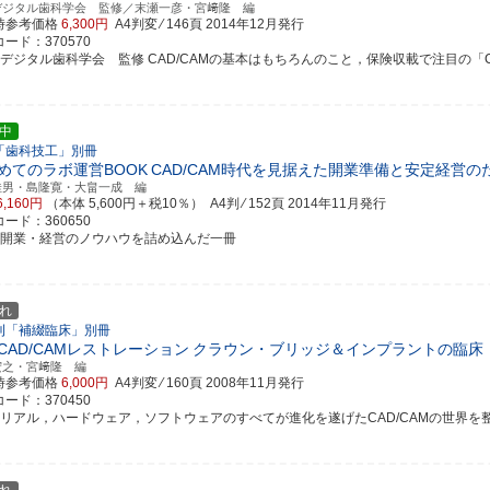
デジタル歯科学会 監修／末瀬一彦・宮﨑隆 編
時参考価格
6,300円
A4判変 ⁄ 146頁
2014年12月発行
ード：370570
デジタル歯科学会 監修 CAD/CAMの基本はもちろんのこと，保険収載で注目の「CAD/C
中
「歯科技工」別冊
めてのラボ運営BOOK
CAD/CAM時代を見据えた開業準備と安定経営のため
佳男・島隆寛・大畠一成 編
6,160円
（本体 5,600円＋税10％） A4判 ⁄ 152頁
2014年11月発行
ード：360650
ボ開業・経営のノウハウを詰め込んだ一冊
れ
刊「補綴臨床」別冊
CAD/CAMレストレーション
クラウン・ブリッジ＆インプラントの臨床
宏之・宮﨑隆 編
時参考価格
6,000円
A4判変 ⁄ 160頁
2008年11月発行
ード：370450
テリアル，ハードウェア，ソフトウェアのすべてが進化を遂げたCAD/CAMの世界を