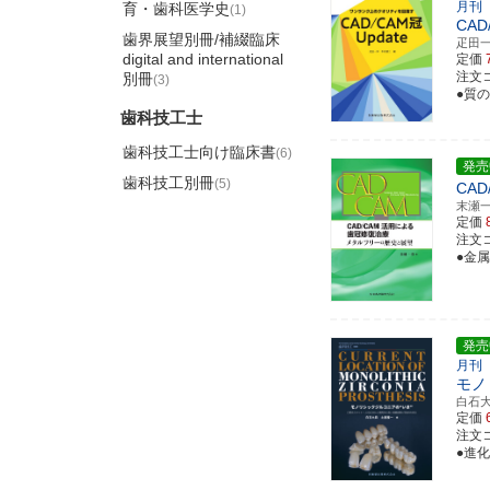
月刊
育・歯科医学史
(1)
CAD
歯界展望別冊/補綴臨床
疋田
digital and international
定価
注文コ
別冊
(3)
●質
歯科技工士
歯科技工士向け臨床書
(6)
発売
歯科技工別冊
(5)
CA
末瀬
定価
注文コー
●金
発売
月刊
モノ
白石
定価
注文コ
●進