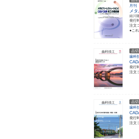
品切
月刊
メタ
細川
発行
注文コ
●こ
品切
歯科技
CA
発行
注文コ
品切
歯科
CA
発行
注文コ