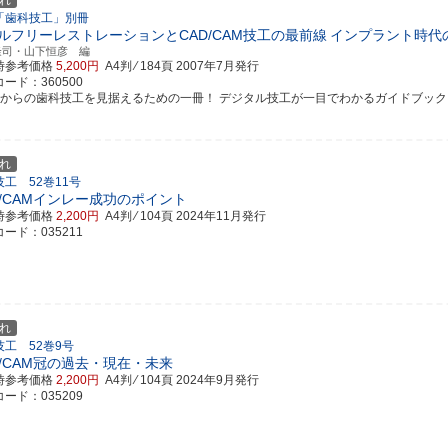
れ
「歯科技工」別冊
ルフリーレストレーションとCAD/CAM技工の最前線
インプラント時代
隆司・山下恒彦 編
時参考価格
5,200円
A4判 ⁄ 184頁
2007年7月発行
ード：360500
れからの歯科技工を見据えるための一冊！ デジタル技工が一目でわかるガイドブック
れ
工 52巻11号
D/CAMインレー成功のポイント
時参考価格
2,200円
A4判 ⁄ 104頁
2024年11月発行
ード：035211
れ
技工 52巻9号
D/CAM冠の過去・現在・未来
時参考価格
2,200円
A4判 ⁄ 104頁
2024年9月発行
ード：035209