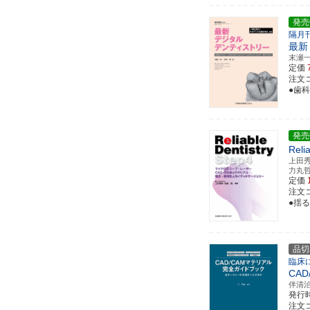
発売
隔月
最新
末瀬
定価
注文コ
●歯
発売
Reli
上田
力丸
定価
注文コー
●揺
品切
臨床
CA
伴清
発行
注文コー