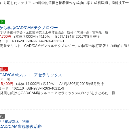
例に対応したマテリアルの科学的選択と接着操作を成功に導く 歯科医師，歯科技工士必携の
中
から学ぶCAD/CAMテクノロジー
デジタル歯科学会・全国歯科技工士教育協議会 監修／末瀬一彦・宮﨑隆 編
7,700円
（本体 7,000円＋税10％） B5判 ⁄ 184頁
2017年8月発行
ド：433620 ISBN978-4-263-43362-1
定番テキスト「CAD/CAMデンタルテクノロジー」の待望の改訂新版！ 加速的に進展する
僅少
e CAD/CAMジルコニアセラミックス
正司 著
15,400円
（本体 14,000円＋税10％） A4判 ⁄ 306頁
2015年5月発行
ド：462110 ISBN978-4-263-46211-9
々発展し続けるCAD/CAM製ジルコニアセラミックスの“いま”をまとめた一冊
れ
刊「補綴臨床」別冊
CAD/CAM歯冠修復治療