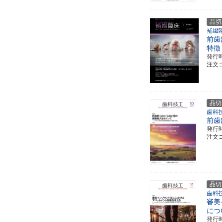
品切
補綴
前歯
特徴
発行
注文コ
品切
歯科技
前歯
発行
注文コ
品切
歯科技
審美
につ
発行