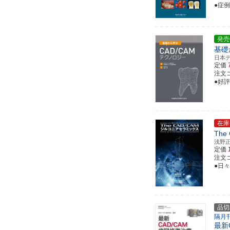
●症
発売
基礎
日本
定価
注文コー
●好評
在庫
Th
浅野
定価
注文コー
●日
品切
隔月
最新