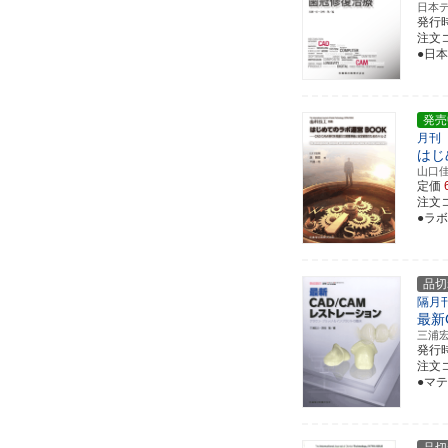
日本
発行
注文コ
●日本
発売
月刊
はじ
山口
定価
注文コ
●ラ
品切
隔月
最新
三浦
発行
注文コ
●マ