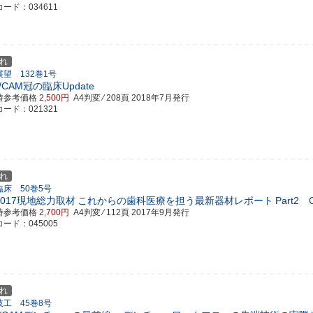
ード：034611
れ
望 132巻1号
/CAM冠の臨床Update
時参考価格
2,500円
A4判変 ⁄ 208頁
2018年7月発行
ード：021321
れ
臨床 50巻5号
S2017現地総力取材
これからの歯科医療を担う最新器材レポート
Part
時参考価格
2,700円
A4判変 ⁄ 112頁
2017年9月発行
ード：045005
れ
技工 45巻8号