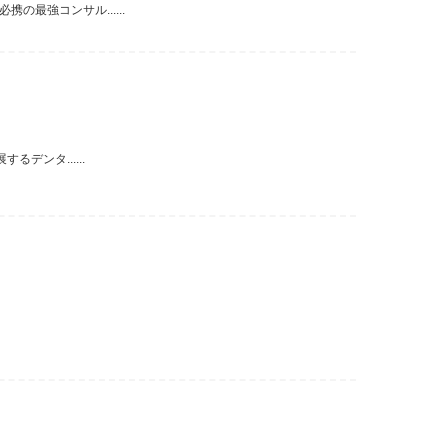
最強コンサル......
デンタ......